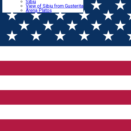
Parking tickets
Sibiu
Parking places
View of Sibiu from Gusterita
Electric vehicle charging points
Arena Platoș
Places
Guesthouse
Acasă ***
Progresul si perfectiunea sunt prioritatea principala atunci
cand vine vorba de asigurarea comfortului clientilor nostrii.
Am pregatit pentru dumneavoastra 14 camere si 2
apartamente pentru a va putea oferi o varietate de optiuni,
oricare ar fi motivul pentru care alegeti sa ne treceti pragul –
puteti alege o escapada de weekend in Sibiu, oras deja
renumit ca fiind o bijuterie a turismului romanesc, un concediu
cu drumetii in imprejurimi sau poate doriti doar o noapte