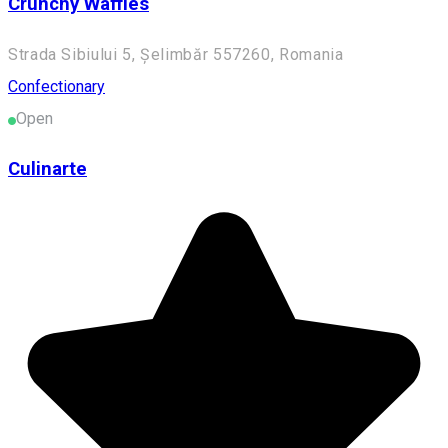
Crunchy Waffles
Strada Sibiului 5, Șelimbăr 557260, Romania
Confectionary
Open
Culinarte