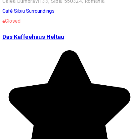
Calea Dumbrăvii 33, Sibiu 550324, Romania
Café
Sibiu Surroundings
Closed
Das Kaffeehaus Heltau