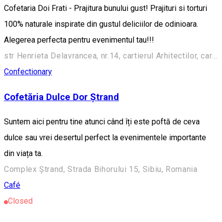
Cofetaria Doi Frati - Prajitura bunului gust! Prajituri si torturi
100% naturale inspirate din gustul deliciilor de odinioara.
Alegerea perfecta pentru evenimentul tau!!!
str Henrieta Delavrancea, nr.14, cartierul Arhitectilor, cartierul Arhitectilor, Cisnadie, Romania
Confectionary
Cofetăria Dulce Dor Ștrand
Suntem aici pentru tine atunci când îți este poftă de ceva
dulce sau vrei desertul perfect la evenimentele importante
din viața ta.
Complex Ștrand, Strada Bihorului 15, Sibiu, Romania
Café
Closed