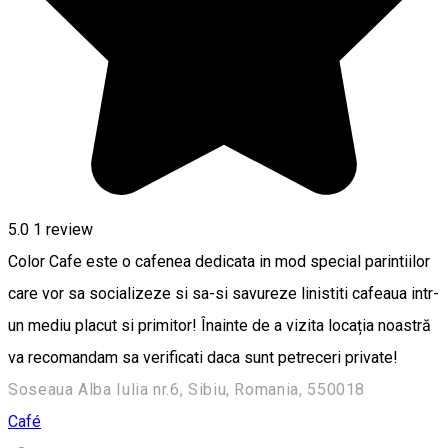
5.0
1 review
Color Cafe este o cafenea dedicata in mod special parintiilor
care vor sa socializeze si sa-si savureze linistiti cafeaua intr-
un mediu placut si primitor! Înainte de a vizita locația noastră
va recomandam sa verificati daca sunt petreceri private!
Soseaua Alba Iulia nr.6, Sibiu, Romania, 550018
Café