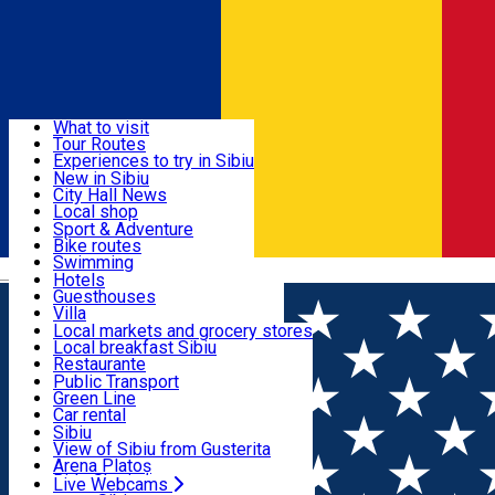
Sign In
Sign Up Free
Discover
What to visit
Tour Routes
Useful info
Experiences to try in Sibiu
Podcast
New in Sibiu
Culture
City Hall News
Activities & Adventure
Museums
Local shop
Churches
Sibiu artisans
Sport & Adventure
Parks, Zoo
Sibiul Verde
Bike routes
Accommodation
County of Sibiu
Public services
Swimming
Română
Education
Riding
Hotels
How do I get to Sibiu
Indoor activities
Guesthouses
Food, Drinks & Nightlife
Tourist Info
Loc de joacă indoor
Villa
Tour Guides
Loc de joacă outdoor
Hostels
Local markets and grocery stores
Guided tours
Ski
Motel
Local breakfast Sibiu
Transport & Parking
Publicații locale
Ice skating
Camping
Restaurante
Beauty salons
Yoga
Renting rooms
Pizza
Public Transport
Rooms for rent
Fast Food
Green Line
Live Webcams
Accommodation outside Sibiu
Coffee
Car rental
Sweets
Rent a bike
Sibiu
Pub, Bar
Scooter rentals
View of Sibiu from Gusterita
Night clubs
Taxi
Arena Platoș
Bakeries
Ride Sharing
Live Webcams
Home
PLACES