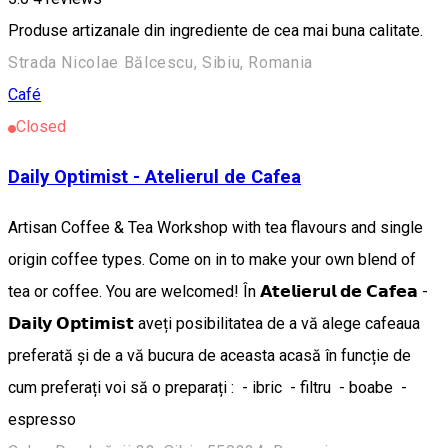
Produse artizanale din ingrediente de cea mai buna calitate.
Strada Nicolae Bălcescu, Sibiu, Romania
Café
Closed
Daily Optimist - Atelierul de Cafea
Artisan Coffee & Tea Workshop with tea flavours and single
origin coffee types. Come on in to make your own blend of
tea or coffee. You are welcomed! În 𝗔𝘁𝗲𝗹𝗶𝗲𝗿𝘂𝗹 𝗱𝗲 𝗖𝗮𝗳𝗲𝗮 -
𝗗𝗮𝗶𝗹𝘆 𝗢𝗽𝘁𝗶𝗺𝗶𝘀𝘁 aveți posibilitatea de a vă alege cafeaua
preferată și de a vă bucura de aceasta acasă în funcție de
cum preferați voi să o preparați : - ibric - filtru - boabe -
espresso