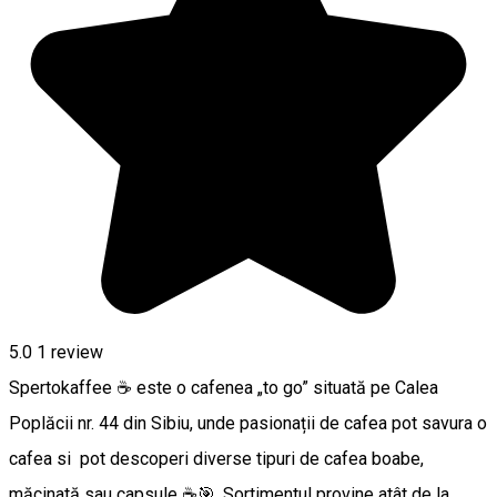
5.0
1 review
Spertokaffee ☕ este o cafenea „to go” situată pe Calea
Poplăcii nr. 44 din Sibiu, unde pasionații de cafea pot savura o
cafea si pot descoperi diverse tipuri de cafea boabe,
măcinată sau capsule ☕🎯. Sortimentul provine atât de la