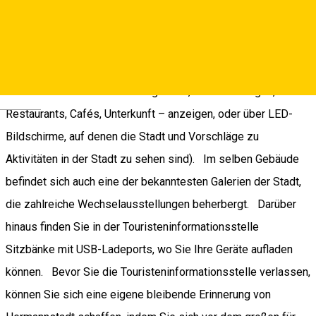
Besuch wert ist, egal, ob Sie sich von den MitarbeiterInnen
der Touristeninformationsstelle direkt beraten lassen oder ob
Sie sich selbst auf elektronischem Wege vor Ort informieren
möchten (etwa über Tablets, die Touristeninformationen über
Hermannstadt – Sehenswürdigkeiten, Veranstaltungen,
Deutsch
Restaurants, Cafés, Unterkunft – anzeigen, oder über LED-
Bildschirme, auf denen die Stadt und Vorschläge zu
Aktivitäten in der Stadt zu sehen sind). Im selben Gebäude
befindet sich auch eine der bekanntesten Galerien der Stadt,
die zahlreiche Wechselausstellungen beherbergt. Darüber
hinaus finden Sie in der Touristeninformationsstelle
Sitzbänke mit USB-Ladeports, wo Sie Ihre Geräte aufladen
können. Bevor Sie die Touristeninformationsstelle verlassen,
können Sie sich eine eigene bleibende Erinnerung von