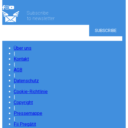
Subscribe
to newsletter
Über uns
|
Kontakt
|
AGB
|
Datenschutz
|
Cookie-Richtlinie
|
Copyright
|
Pressemappe
|
Fii Pregătit