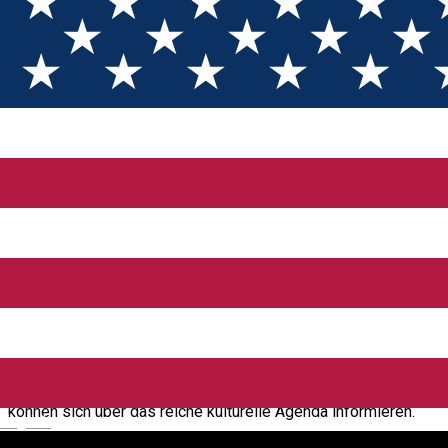
Touristeninfo
Informationszentrum
Open
Touristeninformationszentrum - Open Air
Museum, Sibiu
Für weitere Informationen über das ASTRA Museum zögern
Sie nicht, betreten Sie das Maramureş-
Touristeninformationszentrum, das am Eingang des Museums
zu finden ist. Hier finden Sie Prospekte, Broschüren, Karten
und Souvenirs, das Angebot des Museums: Kutschefahrten,
Angeln, Teambildung, Unterkunft, Gottesdienste - oder sie
können sich über das reiche kulturelle Agenda informieren.
English
Ausstattung: Audio-Guide, Parkplatz, Unterkunft, Busparkplatz,