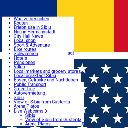
Entdecke
Was zu besuchen
Routen
Nützliche informationen
Erlebnisse in Sibiu
Podcast
Neu in Hermannstadt
Kultur
City Hall News
Aktivitäten & Abenteuer
Museen
Local shop
Kirchen
Sibiu Handwerker
Sport & Adventure
Parks, Zoo
Sibiul Verde
Bike routes
Unterkunft
Im Umkreis von Hermannstadt
Public services
Schwimmen
Română
Bildung
Reiten
Hotels
Wie komme ich nach Sibiu?
Fitnessstudio
Pensionen
Essen, Getränke & Nachtleben
Touristeninfo
Loc de joacă indoor
Villen
Reiseführer
Loc de joacă outdoor
Hostels
Local markets and grocery stores
Guided tours
Ski
Motels
Local breakfast Sibiu
Transport & Parken
Local publication
Eislaufen
Camping
Essen, Getränke und Nachtleben
Schönheitssalon
Yoga
Zimmer zu vermieten
Pizza
Public Transport
Wohnungen
Fast Food
Green Line
Live Webcams
Unterkunft außerhalb von Sibiu
Kaffeestube
Autovermietung
Konditorei
Fahrad verleih
Sibiu
Pub, Bar
Scooter rentals
View of Sibiu from Gusterita
Nachtclubs
Taxi
Arena Platoș
Bäckerei
Ride Sharing
Live Webcams
Home
Informationszentrum
Park-Tickets
Sibiu
Parkplätze
View of Sibiu from Gusterita
Ladestationen für Elektrofahrzeuge
Arena Platoș