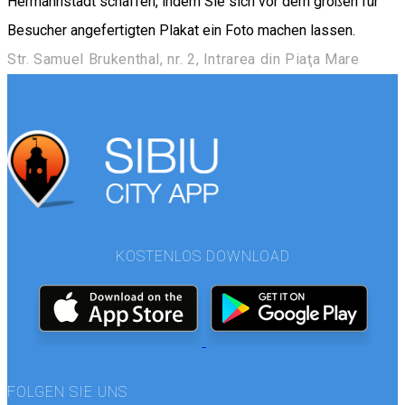
Hermannstadt schaffen, indem Sie sich vor dem großen für
Besucher angefertigten Plakat ein Foto machen lassen.
Str. Samuel Brukenthal, nr. 2, Intrarea din Piaţa Mare
KOSTENLOS DOWNLOAD
FOLGEN SIE UNS