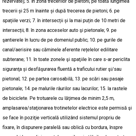
rezervate); 5. în zona trecerilor de pietoni, pe toată lungimea
trecerii și 25 m înainte și după trecerea de pietoni; 6. pe
spațiile verzi; 7. în intersecții și la mai puțin de 10 metri de
intersecții; 8. în zona acceselor auto şi pietonale; 9. pe
şantierele în lucru de pe domeniul public; 10. pe gurile de
canal/aerisire sau căminele aferente rețelelor edilitare
subterane; 11. în toate zonele şi spaţiile în care s-ar periclita
siguranţa și desfăşurarea fluentă a traficului rutier şi/sau
pietonal; 12. pe partea carosabilă; 13. pe scări sau pasaje
pietonale; 14. pe malurile râurilor sau lacurilor; 15. la rastele
de biciclete. Pe trotuarele cu lăţimea de minim 2,5 m,
amplasarea/staţionarea trotinetelor electrice este permisă şi
se face în poziţie verticală utilizând sistemul propriu de
fixare, în dispunere paralelă sau oblică cu bordura, înspre