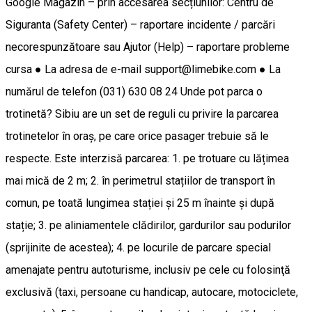
Google Magazin – prin accesarea secțiunilor: Centru de
Siguranta (Safety Center) – raportare incidente / parcări
necorespunzătoare sau Ajutor (Help) – raportare probleme
cursa ● La adresa de e-mail support@limebike.com ● La
numărul de telefon (031) 630 08 24 Unde pot parca o
trotinetă? Sibiu are un set de reguli cu privire la parcarea
trotinetelor în oraș, pe care orice pasager trebuie să le
respecte. Este interzisă parcarea: 1. pe trotuare cu lățimea
mai mică de 2 m; 2. în perimetrul stațiilor de transport în
comun, pe toată lungimea stației și 25 m înainte și după
stație; 3. pe aliniamentele clădirilor, gardurilor sau podurilor
(sprijinite de acestea); 4. pe locurile de parcare special
amenajate pentru autoturisme, inclusiv pe cele cu folosinţă
exclusivă (taxi, persoane cu handicap, autocare, motociclete,