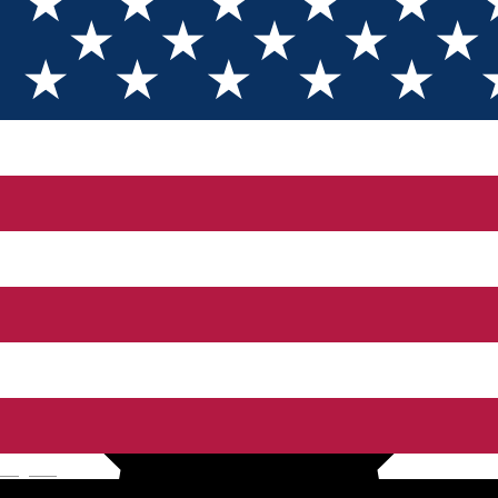
Scooter rentals
Scooter rentals
Open
Bolt
English