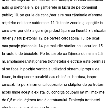
auto şi pietonale; 9. pe şantierele în lucru de pe domeniul
public; 10. pe gurile de canal/aerisire sau căminele aferente
rețelelor edilitare subterane; 11. în toate zonele şi spaţiile în
care s-ar periclita siguranţa și desfăşurarea fluentă a traficului
rutier şi/sau pietonal; 12. pe partea carosabilă; 13. pe scări
sau pasaje pietonale; 14. pe malurile râurilor sau lacurilor; 15.
la rastele de biciclete. Pe trotuarele cu lăţimea de minim 2,5
m, amplasarea/staţionarea trotinetelor electrice este permisă
şi se face în poziţie verticală utilizând sistemul propriu de
fixare, în dispunere paralelă sau oblică cu bordura, înspre
carosabi la pe aliniamentul copacilor şi stâlpilor de pe trotuar,
acolo unde aceştia există, cu condiţia ocupării lăţimii maxime
de 0,5 m din lăţimea totală a trotuarului. Proiecţia trotinetei
electrice va fi exclusiv pe trotuar.