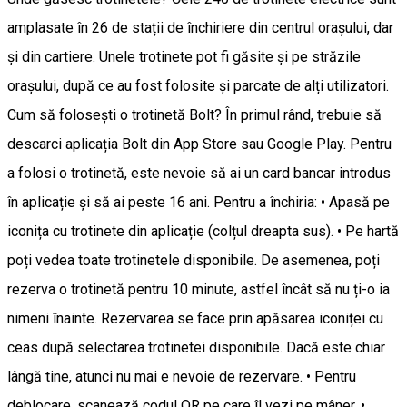
amplasate în 26 de stații de închiriere din centrul orașului, dar
și din cartiere. Unele trotinete pot fi găsite și pe străzile
orașului, după ce au fost folosite și parcate de alți utilizatori.
Cum să folosești o trotinetă Bolt? În primul rând, trebuie să
descarci aplicația Bolt din App Store sau Google Play. Pentru
a folosi o trotinetă, este nevoie să ai un card bancar introdus
în aplicație și să ai peste 16 ani. Pentru a închiria: • Apasă pe
iconița cu trotinete din aplicație (colțul dreapta sus). • Pe hartă
poți vedea toate trotinetele disponibile. De asemenea, poți
rezerva o trotinetă pentru 10 minute, astfel încât să nu ți-o ia
nimeni înainte. Rezervarea se face prin apăsarea iconiței cu
ceas după selectarea trotinetei disponibile. Dacă este chiar
lângă tine, atunci nu mai e nevoie de rezervare. • Pentru
deblocare, scanează codul QR pe care îl vezi pe mâner. •