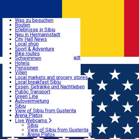
Entdecke
Was zu besuchen
Routen
Nützliche informationen
Erlebnisse in Sibiu
Podcast
Neu in Hermannstadt
Kultur
City Hall News
Aktivitäten & Abenteuer
Museen
Local shop
Kirchen
Sibiu Handwerker
Sport & Adventure
Parks, Zoo
Sibiul Verde
Bike routes
Unterkunft
Im Umkreis von Hermannstadt
Public services
Schwimmen
Română
Bildung
Reiten
Hotels
Wie komme ich nach Sibiu?
Fitnessstudio
Pensionen
Essen, Getränke & Nachtleben
Touristeninfo
Loc de joacă indoor
Villen
Reiseführer
Loc de joacă outdoor
Hostels
Local markets and grocery stores
Guided tours
Ski
Motels
Local breakfast Sibiu
Transport & Parken
Local publication
Eislaufen
Camping
Essen, Getränke und Nachtleben
Schönheitssalon
Yoga
Zimmer zu vermieten
Pizza
Public Transport
Wohnungen
Fast Food
Green Line
Live Webcams
Unterkunft außerhalb von Sibiu
Kaffeestube
Autovermietung
Konditorei
Fahrad verleih
Sibiu
Pub, Bar
Scooter rentals
View of Sibiu from Gusterita
Nachtclubs
Taxi
Arena Platoș
Bäckerei
Ride Sharing
Live Webcams
Home
Scooter rentals
Park-Tickets
Sibiu
Parkplätze
View of Sibiu from Gusterita
Ladestationen für Elektrofahrzeuge
Arena Platoș