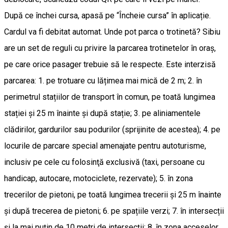
După ce închei cursa, apasă pe “Încheie cursa” în aplicație.
Cardul va fi debitat automat. Unde pot parca o trotinetă? Sibiu
are un set de reguli cu privire la parcarea trotinetelor în oraș,
pe care orice pasager trebuie să le respecte. Este interzisă
parcarea: 1. pe trotuare cu lățimea mai mică de 2 m; 2. în
perimetrul stațiilor de transport în comun, pe toată lungimea
stației și 25 m înainte și după stație; 3. pe aliniamentele
clădirilor, gardurilor sau podurilor (sprijinite de acestea); 4. pe
locurile de parcare special amenajate pentru autoturisme,
inclusiv pe cele cu folosinţă exclusivă (taxi, persoane cu
handicap, autocare, motociclete, rezervate); 5. în zona
trecerilor de pietoni, pe toată lungimea trecerii și 25 m înainte
și după trecerea de pietoni; 6. pe spațiile verzi; 7. în intersecții
și la mai puțin de 10 metri de intersecții; 8. în zona acceselor