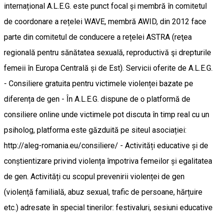
internațional A.L.E.G. este punct focal și membră în comitetul
de coordonare a rețelei WAVE, membră AWID, din 2012 face
parte din comitetul de conducere a rețelei ASTRA (reţea
regională pentru sănătatea sexuală, reproductivă şi drepturile
femeii în Europa Centrală și de Est). Servicii oferite de A.L.E.G.
- Consiliere gratuita pentru victimele violenței bazate pe
diferența de gen - În A.L.E.G. dispune de o platformă de
consiliere online unde victimele pot discuta în timp real cu un
psiholog, platforma este găzduită pe siteul asociației:
http://aleg-romania.eu/consiliere/ - Activități educative și de
conștientizare privind violența împotriva femeilor și egalitatea
de gen. Activități cu scopul prevenirii violenței de gen
(violență familială, abuz sexual, trafic de persoane, hărțuire
etc.) adresate în special tinerilor: festivaluri, sesiuni educative