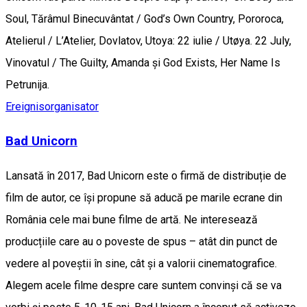
Soul, Tărâmul Binecuvântat / God’s Own Country, Pororoca,
Atelierul / L’Atelier, Dovlatov, Utoya: 22 iulie / Utøya. 22 July,
Vinovatul / The Guilty, Amanda și God Exists, Her Name Is
Petrunija.
Ereignisorganisator
Bad Unicorn
Lansată în 2017, Bad Unicorn este o firmă de distribuție de
film de autor, ce își propune să aducă pe marile ecrane din
România cele mai bune filme de artă. Ne interesează
producțiile care au o poveste de spus – atât din punct de
vedere al poveștii în sine, cât și a valorii cinematografice.
Alegem acele filme despre care suntem convinși că se va