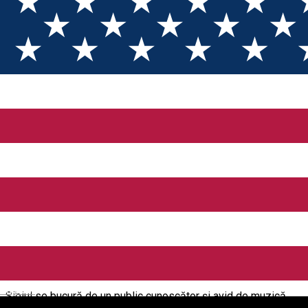
Places
Ereignisorganisator
Ereignisorganisator
Asociatia Florescu-Fernandez & Friends
Pasiunea pentru muzică stă la baza stagiunii „Florescu -
Fernandez & Friends”, un proiect independent și unic în Sibiu,
cu concerte „full house” în fiecare lună. Stagiunea a început în
2015 la inițiativa violoncelistului Makcim Fernandez
Samodaiev (Cuba) și a pianistei Monica Florescu (România),
stabiliți la Sibiu după ce timp de mai mulți ani au studiat, locuit
și concertat în diferite țări din Europa și în Mexic. Pentru că
English
Sibiul se bucură de un public cunoscător și avid de muzică