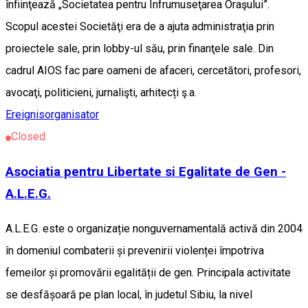
înfiinţează „Societatea pentru Înfrumuseţarea Oraşului”.
Scopul acestei Societăţi era de a ajuta administraţia prin
proiectele sale, prin lobby-ul său, prin finanţele sale. Din
cadrul AIOS fac pare oameni de afaceri, cercetători, profesori,
avocaţi, politicieni, jurnalişti, arhitecți ş.a.
Ereignisorganisator
Closed
Asociatia pentru Libertate si Egalitate de Gen -
A.L.E.G.
A.L.E.G. este o organizație nonguvernamentală activă din 2004
în domeniul combaterii și prevenirii violenței împotriva
femeilor și promovării egalității de gen. Principala activitate
se desfășoară pe plan local, în judetul Sibiu, la nivel