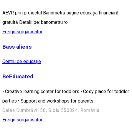
AEVR prin proiectul Banometru suține educația financiară
gratuită Detalii pe: banometru.ro
Ereignisorganisator
Bass aliens
Centru de educație
BeEducated
• Creative learning center for toddlers • Cosy place for toddler
parties • Support and workshops for parents
Calea Dumbrăvii 58, Sibiu 550324, România
Ereignisorganisator