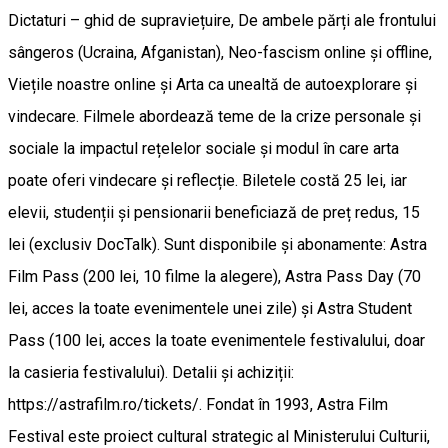
Dictaturi – ghid de supraviețuire, De ambele părți ale frontului
sângeros (Ucraina, Afganistan), Neo-fascism online și offline,
Viețile noastre online și Arta ca unealtă de autoexplorare și
vindecare. Filmele abordează teme de la crize personale și
sociale la impactul rețelelor sociale și modul în care arta
poate oferi vindecare și reflecție. Biletele costă 25 lei, iar
elevii, studenții și pensionarii beneficiază de preț redus, 15
lei (exclusiv DocTalk). Sunt disponibile și abonamente: Astra
Film Pass (200 lei, 10 filme la alegere), Astra Pass Day (70
lei, acces la toate evenimentele unei zile) și Astra Student
Pass (100 lei, acces la toate evenimentele festivalului, doar
la casieria festivalului). Detalii și achiziții:
https://astrafilm.ro/tickets/. Fondat în 1993, Astra Film
Festival este proiect cultural strategic al Ministerului Culturii,