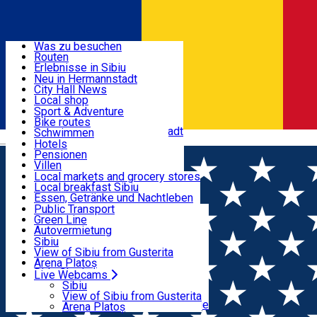
Entdecke
Was zu besuchen
Routen
Nützliche informationen
Erlebnisse in Sibiu
Podcast
Neu in Hermannstadt
Kultur
City Hall News
Aktivitäten & Abenteuer
Museen
Local shop
Kirchen
Sibiu Handwerker
Sport & Adventure
Parks, Zoo
Sibiul Verde
Bike routes
Unterkunft
Im Umkreis von Hermannstadt
Public services
Schwimmen
Română
Bildung
Reiten
Hotels
Wie komme ich nach Sibiu?
Fitnessstudio
Pensionen
Essen, Getränke & Nachtleben
Touristeninfo
Loc de joacă indoor
Villen
Reiseführer
Loc de joacă outdoor
Hostels
Local markets and grocery stores
Guided tours
Ski
Motels
Local breakfast Sibiu
Transport & Parken
Local publication
Eislaufen
Camping
Essen, Getränke und Nachtleben
Schönheitssalon
Yoga
Zimmer zu vermieten
Pizza
Public Transport
Wohnungen
Fast Food
Green Line
Live Webcams
Unterkunft außerhalb von Sibiu
Kaffeestube
Autovermietung
Konditorei
Fahrad verleih
Sibiu
Pub, Bar
Scooter rentals
View of Sibiu from Gusterita
Nachtclubs
Taxi
Arena Platoș
Bäckerei
Ride Sharing
Live Webcams
Home
PLACES
Park-Tickets
Sibiu
Parkplätze
View of Sibiu from Gusterita
Ladestationen für Elektrofahrzeuge
Arena Platoș