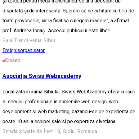
țară, lupa pentru medalii anunțându-se una deosebit de
disputată și de interesantă. Sperăm să ne achităm cu brio de
toate provocările, iar la final să culegem roadele”, a afirmat
prof. Andreea Ionaș. Accesul publicului este liber!
Sala Transilvania Sibiu
Ereignisorganisator
Closed
Asociația Swiss Webacademy
Localizata in inima Sibiului, Swiss WebAcademy ofera cursuri
si servicii profesionale in domeniile web design, web
development si web marketing, bazandu-se pe experienta de
peste 10 ani a echipei sale si pe expertiza elvetiana.
Strada Școala de Înot 18, Sibiu, România