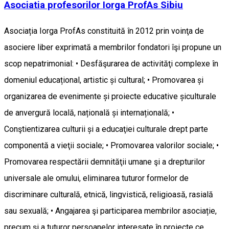
Asociatia profesorilor Iorga ProfAs Sibiu
Asociația Iorga ProfAs constituită în 2012 prin voinţa de
asociere liber exprimată a membrilor fondatori îşi propune un
scop nepatrimonial: • Desfăşurarea de activităţi complexe în
domeniul educațional, artistic și cultural; • Promovarea și
organizarea de evenimente și proiecte educative șiculturale
de anvergură locală, națională și internațională; •
Conştientizarea culturii și a educaţiei culturale drept parte
componentă a vieţii sociale; • Promovarea valorilor sociale; •
Promovarea respectării demnităţii umane şi a drepturilor
universale ale omului, eliminarea tuturor formelor de
discriminare culturală, etnică, lingvistică, religioasă, rasială
sau sexuală; • Angajarea şi participarea membrilor asociație,
precum și a tuturor persoanelor interesate în proiecte ce