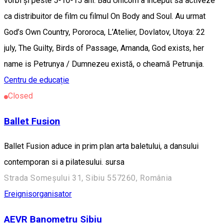
vorbi și peste 5-10-15 ani. Bad Unicorn a început să activeze
ca distribuitor de film cu filmul On Body and Soul. Au urmat
God’s Own Country, Pororoca, L’Atelier, Dovlatov, Utoya: 22
july, The Guilty, Birds of Passage, Amanda, God exists, her
name is Petrunya / Dumnezeu există, o cheamă Petrunija.
Centru de educație
Closed
Ballet Fusion
Ballet Fusion aduce in prim plan arta baletului, a dansului
contemporan si a pilatesului. sursa
Strada Someșului 31, Sibiu 557260, România
Ereignisorganisator
AEVR Banometru Sibiu