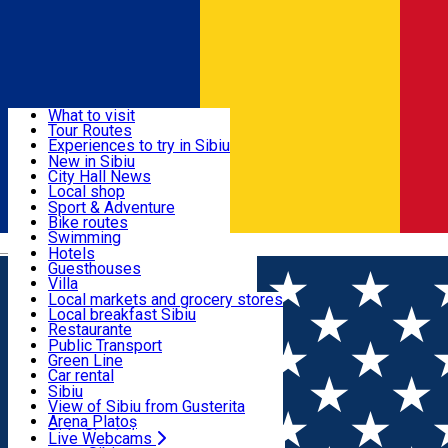
Sign In
Sign Up Free
Discover
What to visit
Tour Routes
Useful info
Experiences to try in Sibiu
Podcast
New in Sibiu
Culture
City Hall News
Activities & Adventure
Museums
Local shop
Churches
Sibiu artisans
Sport & Adventure
Parks, Zoo
Sibiul Verde
Bike routes
Accommodation
County of Sibiu
Public services
Swimming
Română
Education
Riding
Hotels
How do I get to Sibiu
Indoor activities
Guesthouses
Food, Drinks & Nightlife
Tourist Info
Loc de joacă indoor
Villa
Tour Guides
Loc de joacă outdoor
Hostels
Local markets and grocery stores
Guided tours
Ski
Motel
Local breakfast Sibiu
Transport & Parking
Publicații locale
Ice skating
Camping
Restaurante
Beauty salons
Yoga
Renting rooms
Pizza
Public Transport
Rooms for rent
Fast Food
Green Line
Live Webcams
Accommodation outside Sibiu
Coffee
Car rental
Sweets
Rent a bike
Sibiu
Pub, Bar
Scooter rentals
View of Sibiu from Gusterita
Night clubs
Taxi
Arena Platoș
Bakeries
Ride Sharing
Live Webcams
Home
Festival
Ars HUNGARICA 2025