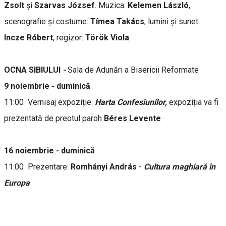
Zsolt
și
Szarvas József
. Muzica:
Kelemen László
,
scenografie și costume:
Tímea Takács
, lumini și sunet:
Incze Róbert
, regizor:
Török Viola
OCNA SIBIULUI
-
Sala de Adunări a Bisericii Reformate
9 noiembrie - duminică
11:00 Vernisaj expoziție:
Harta Confesiunilor,
expoziția va fi
prezentată de preotul paroh
Béres Levente
16 noiembrie - duminică
11:00 Prezentare:
Romhányi
András
-
Cultura maghiară în
Europa