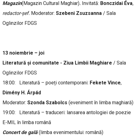
Magazin
(Magazin Cultural Maghiar)
.
Invitată:
Bonczidai Éva
,
redactor-șef.
Moderator:
Szebeni Zsuzsanna
/ Sala
Oglinzilor FDGS
13 noiembrie – joi
Literatură și comunitate - Ziua Limbii Maghiare
/ Sala
Oglinzilor FDGS
18:00: Literatură – poeți contemporani:
Fekete Vince
,
Dimény H. Árpád
Moderator:
Szonda Szabolcs
(eveniment în limba maghiară)
19:00: Literatură – traduceri: lansarea antologiei de poezie
E-MIL în limba română
Concert de gală
(limba evenimentului: română)