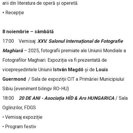
arii din literatura de operă și operetă.
•
Recepție
8 noiembrie – sâmbătă
17:00 Vernisaj:
XXV. Salonul Internațional de Fotografie
Maghiară
– 2025, fotografii premiate ale Uniunii Mondiale a
Fotografilor Maghiari. Expoziția va fi prezentată de
vicepreședintele Uniunii
István Magdó
și
de
Louis
Guermond
/ Sala de expoziții CIT a Primăriei Municipiului
Sibiu (eveniment bilingv RO-HU)
18:00
20 DE ANI - Asociația HÍD & Ars HUNGARICA
/ Sala
Oglinzilor, FDGS
• Vernisaj expoziție
• Program festiv