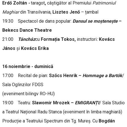
Erdő Zoltán
-
taragot
,
câștigător al Premiului
Patrimoniul
Maghiar
din Transilvania,
Lisztes Jenő
– țambal
19:30 Spectacol de dans popular:
Dansul se moștenește
–
Bekecs Dance Theatre
21:00
Táncház
cu
Formația Tokos,
instructori
:
Kovács
János
și
Kovács
Erika
16 noiembrie - duminică
17:00 Recital de pian:
Szőcs
Henrik –
Hommage a Bartók
/
Sala Oglinzilor FDGS
(eveniment bilingv RO-HU)
19:00 Teatru:
Slawomir Mrozek –
EMIGRANȚI
/ Sala Studio
a Teatrul Național Radu Stanca (eveniment în limba maghiară)
Producție a Teatrului Spectrum din Tg. Mureș.
Cu
Bogdán