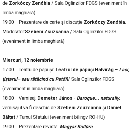
de
Zorkóczy
Zenóbia
/ Sala Oglinzilor FDGS (eveniment în
limba maghiară)
19:00 Prezentare de carte și discuție
Zorkóczy Zenóbia
.
Moderator:
Szebeni
Zsuzsanna
/ Sala Oglinzilor FDGS
(eveniment în limba maghiară)
Miercuri, 12 noiembrie
17:00 Teatru de păpuși:
Teatrul de păpuși Halvirág –
Laci,
țiștarul– sau rătăcind cu Petőfi
/ Sala Oglinzilor FDGS
(eveniment în limba maghiară)
18:00 Vernisaj:
Demeter
János
-
Baroque... naturally,
vernisajul va fi deschis de
Szebeni
Zsuzsanna
și
Daniel
Bălțat
/ Turnul Sfatului (eveniment bilingv RO-HU)
19:00 Prezentare revistă:
Magyar Kultúra