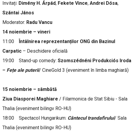
Invitați:
Dimény H. Árpád
,
Fekete Vince
,
Andrei Dósa
,
Szántai János
Moderator:
Radu Vancu
14 noiembrie – vineri
11:00
Întâlnirea reprezentanților ONG din Bazinul
Carpatic
– Deschidere oficială
19:00 Stand-up comedy:
Szomszédnéni Produkciós Iroda
–
Fețe ale puterii
/ CineGold 3 (eveniment în limba maghiară)
15 noiembrie – sâmbătă
Ziua Diasporei Maghiare
/
Filarmonica de Stat Sibiu - Sala
Thalia (eveniment bilingv RO-HU)
18:00 Spectacol Hungarikum:
Cântecul trandafirului
/ Sala
Thalia (eveniment bilingv RO-HU)