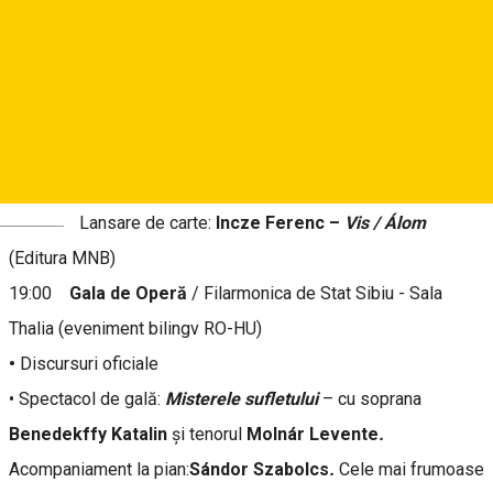
7 noiembrie – vineri
12:00 Vernisajul expoziției:
Graficieni maghiari
din colecția
de artă contemporană a Muzeului Național Brukenthal
/
Galeria Contemporană a Muzeului Brukenthal (Tribunei 6).
Curator:
Valentin Trifescu
(eveniment bilingv RO-HU)
Deutsch
Lansare de carte:
Incze Ferenc –
Vis / Álom
(Editura MNB)
19:00
Gala de Operă
/ Filarmonica de Stat Sibiu - Sala
Thalia (eveniment bilingv RO-HU)
•
Discursuri oficiale
• Spectacol de gală:
Misterele sufletului
– cu soprana
Benedekffy Katalin
și tenorul
Molnár Levente
.
Acompaniament la pian:
Sándor Szabolcs
.
Cele mai frumoase