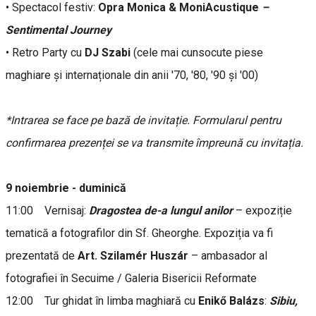
• Spectacol festiv:
Opra Monica & MoniAcustique
–
Sentimental Journey
• Retro Party cu
DJ Szabi
(cele mai cunsocute piese
maghiare și internaționale din anii '70, '80, '90 și '00)
*Intrarea se face pe bază de invitație. Formularul pentru
confirmarea prezenței se va transmite împreună cu invitația.
9 noiembrie - duminică
11:00 Vernisaj:
Dragostea de-a lungul anilor
– expoziție
tematică a fotografilor din Sf. Gheorghe. Expoziția va fi
prezentată de
Art. Szilamér Huszár
– ambasador al
fotografiei în Secuime / Galeria Bisericii Reformate
12:00 Tur ghidat în limba maghiară cu
Enikő Balázs
:
Sibiu,