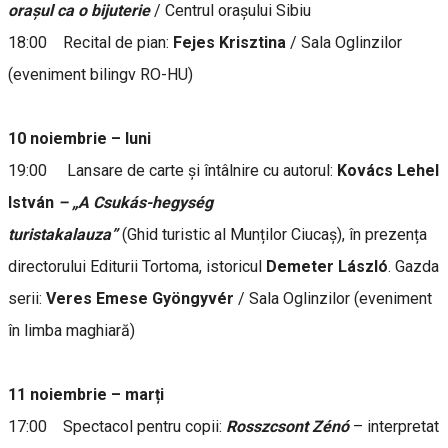
orașul ca o bijuterie
/ Centrul orașului Sibiu
18:00 Recital de pian:
Fejes
Krisztina
/ Sala Oglinzilor
(eveniment bilingv RO-HU)
10 noiembrie – luni
19:00 Lansare de carte și întâlnire cu autorul:
Kovács Lehel
István
– „A Csukás-hegység
turistakalauza”
(Ghid turistic al Munților Ciucaș), în prezența
directorului Editurii Tortoma, istoricul
Demeter László
. Gazda
serii:
Veres Emese Gyöngyvér
/ Sala Oglinzilor (eveniment
în limba maghiară)
11 noiembrie – marți
17:00 Spectacol pentru copii:
Rosszcsont Zénó
– interpretat