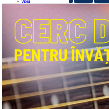
Parking tickets
Sibiu
Parking places
View of Sibiu from Gusterita
Electric vehicle charging points
Arena Platoș