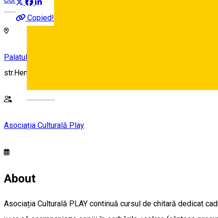
Copied!
Palatul copiilor Sibiu
str.Henri Coanda nr 51, Sibiu, Romania
Deutsch
Asociația Culturală Play
About
Asociația Culturală PLAY continuă cursul de chitară dedicat cadre