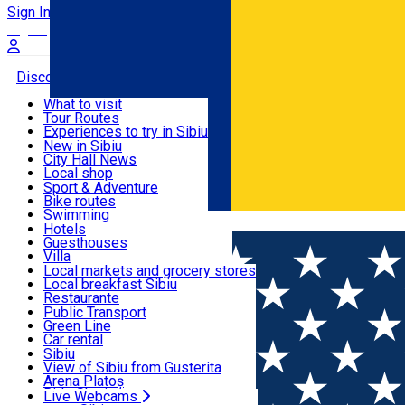
Sign In
Sign Up Free
Discover
What to visit
Tour Routes
Useful info
Experiences to try in Sibiu
Podcast
New in Sibiu
Culture
City Hall News
Activities & Adventure
Museums
Local shop
Churches
Sibiu artisans
Sport & Adventure
Parks, Zoo
Sibiul Verde
Bike routes
Accommodation
County of Sibiu
Public services
Swimming
Română
Education
Riding
Hotels
How do I get to Sibiu
Indoor activities
Guesthouses
Food, Drinks & Nightlife
Tourist Info
Loc de joacă indoor
Villa
Tour Guides
Loc de joacă outdoor
Hostels
Local markets and grocery stores
Guided tours
Ski
Motel
Local breakfast Sibiu
Transport & Parking
Publicații locale
Ice skating
Camping
Restaurante
Beauty salons
Yoga
Renting rooms
Pizza
Public Transport
Rooms for rent
Fast Food
Green Line
Live Webcams
Accommodation outside Sibiu
Coffee
Car rental
Sweets
Rent a bike
Sibiu
Pub, Bar
Scooter rentals
View of Sibiu from Gusterita
Night clubs
Taxi
Arena Platoș
Bakeries
Ride Sharing
Live Webcams
Home
Community
Cercul comunitar de chitară pentru înv