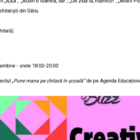
 „A,a,a”, „Acum e toamnă, da!”, „De ziua ta, mămico!”, „Andrii Po
itariști din Sibiu.
hitară)
cembrie - orele 18:00-20:00
ectul „
Pune mana pe chitară în școală”
de pe Agenda Educațională