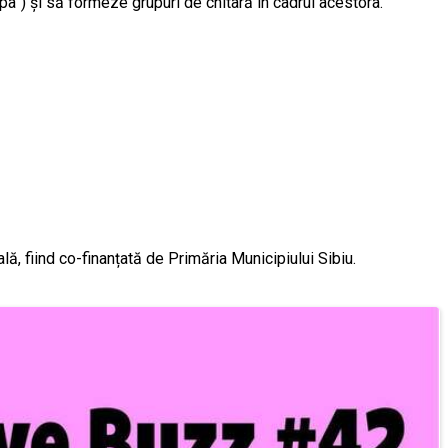
pa”) și să formeze grupuri de chitară în cadrul acestora.
, fiind co-finanțată de Primăria Municipiului Sibiu.