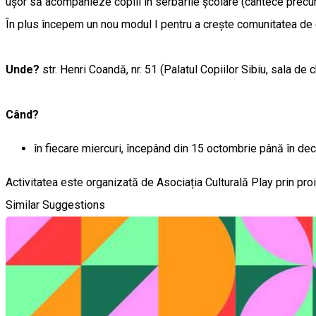
ușor să acompanieze copiii în serbările școlare (cântece precum
În plus începem un nou modul I pentru a crește comunitatea de ch
Unde?
str. Henri Coandă, nr. 51 (Palatul Copiilor Sibiu, sala de c
Când?
în fiecare miercuri, începând din 15 octombrie până în de
Activitatea este organizată de Asociația Culturală Play prin proi
Similar Suggestions