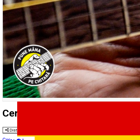
English
Cercul comunitar de chitară pe
Distribuie
Community