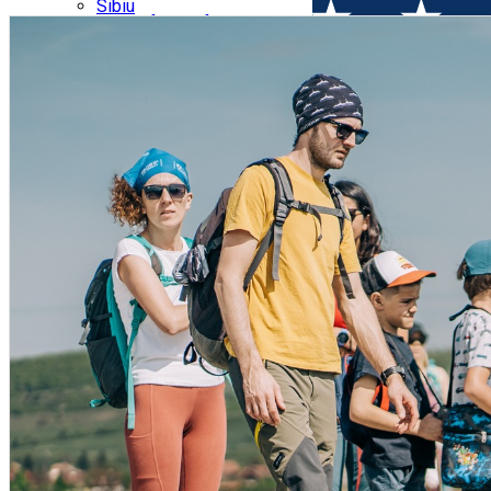
Parking tickets
Sibiu
Parking places
View of Sibiu from Gusterita
Electric vehicle charging points
Arena Platoș