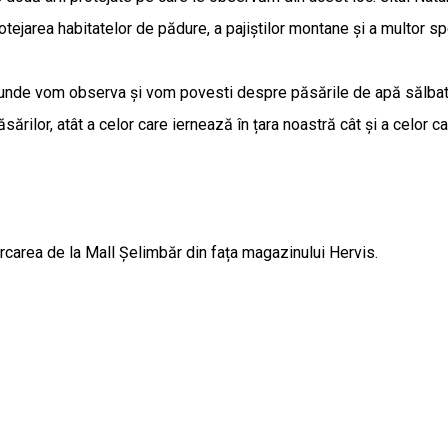
tejarea habitatelor de pădure, a pajiștilor montane și a multor s
nde vom observa și vom povesti despre păsările de apă sălbatice 
ăsărilor, atât a celor care iernează în țara noastră cât și a celor c
rcarea de la Mall Șelimbăr din fața magazinului Hervis.