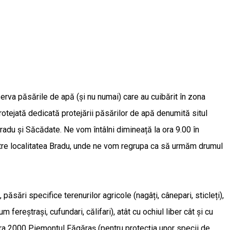
erva păsările de apă (și nu numai) care au cuibărit în zona
rotejată dedicată protejării păsărilor de apă denumită situl
radu și Săcădate. Ne vom întâlni dimineață la ora 9.00 în
ătre localitatea Bradu, unde ne vom regrupa ca să urmăm drumul
ăsări specifice terenurilor agricole (nagâți, cânepari, sticleți),
ereștrași, cufundari, călifari), atât cu ochiul liber cât și cu
atura 2000 Piemontul Făgăraș (pentru protecția unor specii de