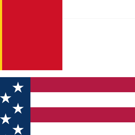
ăsărilor călătoare