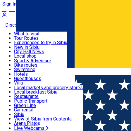
Sign In
Sign Up Free
Discover
What to visit
Tour Routes
Useful info
Experiences to try in Sibiu
Podcast
New in Sibiu
Culture
City Hall News
Activities & Adventure
Museums
Local shop
Churches
Sibiu artisans
Sport & Adventure
Parks, Zoo
Sibiul Verde
Bike routes
Accommodation
County of Sibiu
Public services
Swimming
Română
Education
Riding
Hotels
How do I get to Sibiu
Indoor activities
Guesthouses
Food, Drinks & Nightlife
Tourist Info
Loc de joacă indoor
Villa
Tour Guides
Loc de joacă outdoor
Hostels
Local markets and grocery stores
Guided tours
Ski
Motel
Local breakfast Sibiu
Transport & Parking
Publicații locale
Ice skating
Camping
Restaurante
Beauty salons
Yoga
Renting rooms
Pizza
Public Transport
Rooms for rent
Fast Food
Green Line
Live Webcams
Accommodation outside Sibiu
Coffee
Car rental
Sweets
Rent a bike
Sibiu
Pub, Bar
Scooter rentals
View of Sibiu from Gusterita
Night clubs
Taxi
Arena Platoș
Bakeries
Ride Sharing
Live Webcams
Home
Outside Sibiu
Observarea migrației de toamnă a p