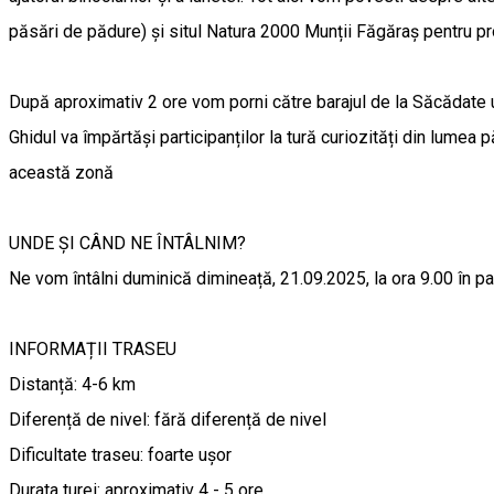
păsări de pădure) și situl Natura 2000 Munții Făgăraș pentru pro
După aproximativ 2 ore vom porni către barajul de la Săcădate u
Ghidul va împărtăși participanților la tură curiozități din lumea p
această zonă
UNDE ȘI CÂND NE ÎNTÂLNIM?
Ne vom întâlni duminică dimineață, 21.09.2025, la ora 9.00 în pa
INFORMAȚII TRASEU
Distanță: 4-6 km
Diferență de nivel: fără diferență de nivel
Dificultate traseu: foarte ușor
Durata turei: aproximativ 4 - 5 ore.