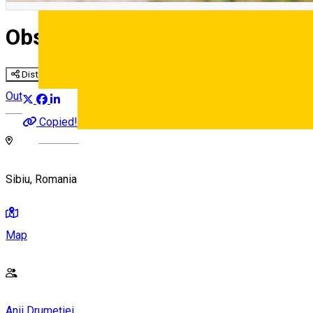
Observarea migrației de toamn
Distribuie
Outside Sibiu
Copied!
Deutsch
Sibiu, Romania
Map
Anii Drumeției