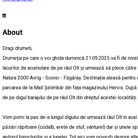
About
Dragi drumeti,
Drumeția pe care o voi ghida duminică 21.09.2025 va fi de nivel
lacurilor de acumulare de pe râul Olt și urmează să plece către 
Natura 2000 Avrig - Scorei - Făgăraș. Destinația aleasă pentru d
parcarea de la Mall Șelimbăr din fața magazinului Hervis. După
de pe digul barajului de pe râul Olt din dreptul acestei localități.
Vom porni la pas de-a lungul digului de urmează râul Olt în aval.
păsări răpitoare (codalb, erete de stuf, vânturel) dar și unele sp
ajutorul binoclurilor și a lunetei. Tot aici vom povesti despre a