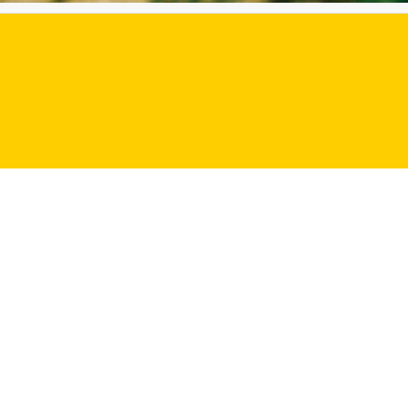
ă a păsărilor călătoare