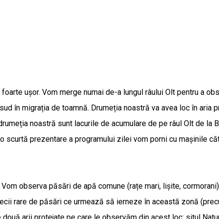
 foarte ușor. Vom merge numai de-a lungul râului Olt pentru a obs
sud în migrația de toamnă. Drumeția noastră va avea loc în aria p
rumeția noastră sunt lacurile de acumulare de pe râul Olt de la B
 o scurtă prezentare a programului zilei vom porni cu mașinile c
 Vom observa păsări de apă comune (rațe mari, lișite, cormorani), p
ecii rare de păsări ce urmează să ierneze în această zonă (precum f
lte două arii protejate pe care le observăm din acest loc: situl N