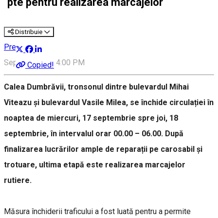
pte pentru realizarea marcajelor
Distribuie
Press release
September 17, 4:00 PM
Copied!
Calea Dumbrăvii, tronsonul dintre bulevardul Mihai
Viteazu și bulevardul Vasile Milea, se închide circulației în
noaptea de miercuri, 17 septembrie spre joi, 18
septembrie, în intervalul orar 00.00 – 06.00. După
finalizarea lucrărilor ample de reparații pe carosabil și
trotuare, ultima etapă este realizarea marcajelor
rutiere.
Măsura închiderii traficului a fost luată pentru a permite