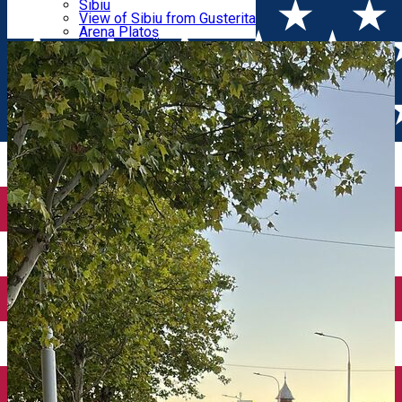
Parking tickets
Sibiu
Parking places
View of Sibiu from Gusterita
marcajelor
Electric vehicle charging points
Arena Platoș