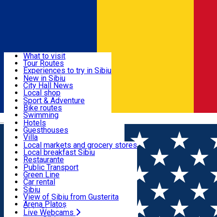
Sign In
Sign Up Free
Discover
What to visit
Tour Routes
Useful info
Experiences to try in Sibiu
Podcast
New in Sibiu
Culture
City Hall News
Activities & Adventure
Museums
Local shop
Churches
Sibiu artisans
Sport & Adventure
Parks, Zoo
Sibiul Verde
Bike routes
Accommodation
County of Sibiu
Public services
Swimming
Română
Education
Riding
Hotels
How do I get to Sibiu
Indoor activities
Guesthouses
Food, Drinks & Nightlife
Tourist Info
Loc de joacă indoor
Villa
Tour Guides
Loc de joacă outdoor
Hostels
Local markets and grocery stores
Guided tours
Ski
Motel
Local breakfast Sibiu
Transport & Parking
Publicații locale
Ice skating
Camping
Restaurante
Beauty salons
Yoga
Renting rooms
Pizza
Public Transport
Rooms for rent
Fast Food
Green Line
Live Webcams
Accommodation outside Sibiu
Coffee
Car rental
Sweets
Rent a bike
Sibiu
Pub, Bar
Scooter rentals
View of Sibiu from Gusterita
Night clubs
Taxi
Arena Platoș
Bakeries
Ride Sharing
Live Webcams
Home
Press release
Calea Dumbrăvii ...zarea