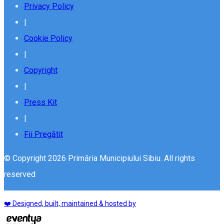
Privacy Policy
|
Cookie Policy
|
Copyright
|
Press Kit
|
Fii Pregătit
© Copyright 2026 Primăria Municipiului Sibiu. All rights
reserved
❤️ Designed, built, maintained & hosted by