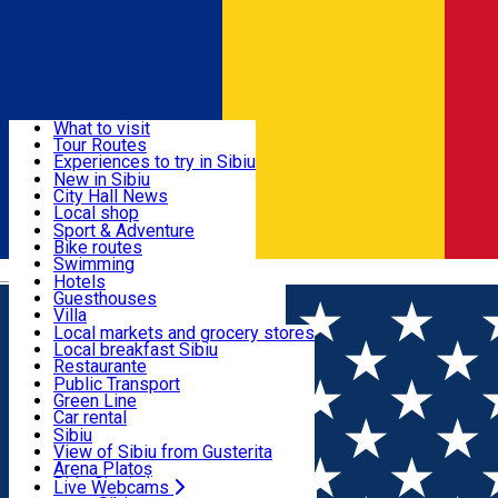
Sign In
Sign Up Free
Discover
What to visit
Tour Routes
Useful info
Experiences to try in Sibiu
Podcast
New in Sibiu
Culture
City Hall News
Activities & Adventure
Museums
Local shop
Churches
Sibiu artisans
Sport & Adventure
Parks, Zoo
Sibiul Verde
Bike routes
Accommodation
County of Sibiu
Public services
Swimming
Română
Education
Riding
Hotels
How do I get to Sibiu
Indoor activities
Guesthouses
Food, Drinks & Nightlife
Tourist Info
Loc de joacă indoor
Villa
Tour Guides
Loc de joacă outdoor
Hostels
Local markets and grocery stores
Guided tours
Ski
Motel
Local breakfast Sibiu
Transport & Parking
Publicații locale
Ice skating
Camping
Restaurante
Beauty salons
Yoga
Renting rooms
Pizza
Public Transport
Rooms for rent
Fast Food
Green Line
Live Webcams
Accommodation outside Sibiu
Coffee
Car rental
Sweets
Rent a bike
Sibiu
Pub, Bar
Scooter rentals
View of Sibiu from Gusterita
Night clubs
Taxi
Arena Platoș
Bakeries
Ride Sharing
Live Webcams
Home
Press release
Turnul Sfatului,...ă în reabilitare