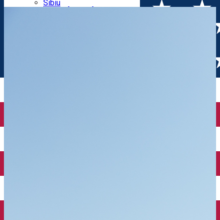
Parking tickets
Sibiu
Parking places
View of Sibiu from Gusterita
Electric vehicle charging points
Arena Platoș