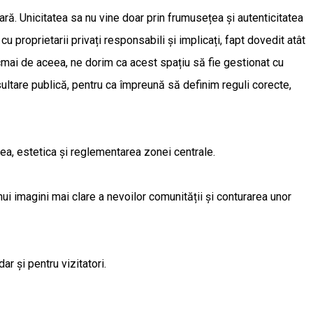
țară. Unicitatea sa nu vine doar prin frumusețea și autenticitatea
cu proprietarii privați responsabili și implicați, fapt dovedit atât
ocmai de aceea, ne dorim ca acest spațiu să fie gestionat cu
nsultare publică, pentru ca împreună să definim reguli corecte,
atea, estetica și reglementarea zonei centrale.
i imagini mai clare a nevoilor comunității și conturarea unor
ar și pentru vizitatori.