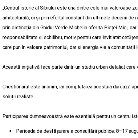
„Centrul istoric al Sibiului este una dintre cele mai valoroase zo
arhitecturală, ci și prin efortul constant din ultimele decenii de r
prin distincția din Ghidul Verde Michelin oferită Pieței Mici, d
responsabilitate și echilibru, motiv pentru care invit atât cetăț
care pun în valoare patrimoniul, dar și energia vie a comunității 
Această inițiativă face parte dintr-un studiu urban detaliat care 
Chestionarul este anonim, iar completarea acestuia durează apro
soluții realiste.
Participarea dumneavoastră este esențială pentru un centru istoric
Perioada de desfășurare a consultării publice: 8–17 aug