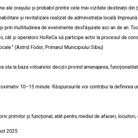
ne ale orașului și probabil printre cele mai vizitate destinații din 
eabilitare și revitalizare realizat de administrația locală împreună 
ar și prin multitudinea de evenimente desfășurate aici an de an. T
enii, cât și operatorii HoReCa să participe activ la procesul de co
locale.” (Astrid Fodor, Primarul Municipiului Sibiu)
va sta la baza viitoarelor decizii privind amenajarea, funcționalit
ximativ 10–15 minute. Răspunsurile vor contribui la definirea unu
 primitor și funcțional, atât pentru mediul de afaceri, locuitori, d
ust 2025