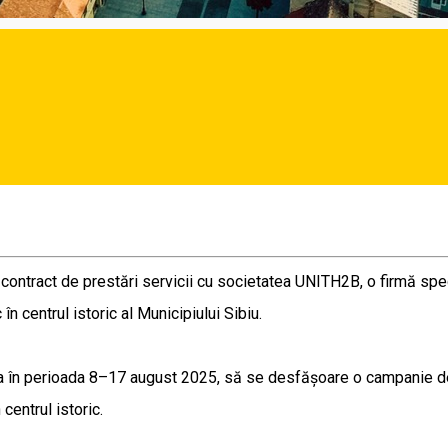
 antreprenorii din HoReCa să contribuie activ l
 contract de prestări servicii cu societatea UNITH2B, o firmă spec
în centrul istoric al Municipiului Sibiu.
a în perioada 8–17 august 2025, să se desfășoare o campanie de c
centrul istoric.