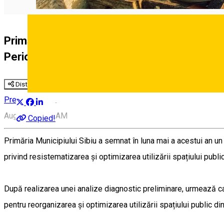
Primăria Municipiului Sibiu invită cetățenii și
Perioada campaniei 8–17 august 2025
Distribuie
Deutsch
Press release
August 8, 8:54 AM
Copied!
Primăria Municipiului Sibiu a semnat în luna mai a acestui an un
privind resistematizarea și optimizarea utilizării spațiului public 
După realizarea unei analize diagnostic preliminare, urmează c
pentru reorganizarea și optimizarea utilizării spațiului public din 