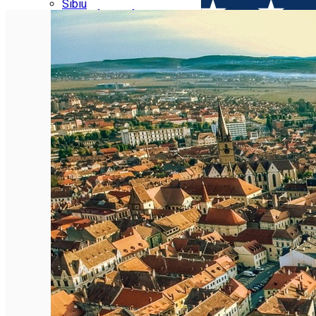
Parking tickets
Sibiu
Parking places
View of Sibiu from Gusterita
Electric vehicle charging points
Arena Platoș