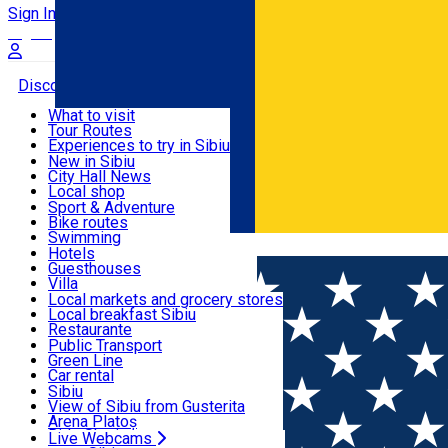
Sign In
Sign Up Free
Discover
What to visit
Tour Routes
Useful info
Experiences to try in Sibiu
Podcast
New in Sibiu
Culture
City Hall News
Activities & Adventure
Museums
Local shop
Churches
Sibiu artisans
Sport & Adventure
Parks, Zoo
Sibiul Verde
Bike routes
Accommodation
County of Sibiu
Public services
Swimming
Română
Education
Riding
Hotels
How do I get to Sibiu
Indoor activities
Guesthouses
Food, Drinks & Nightlife
Tourist Info
Loc de joacă indoor
Villa
Tour Guides
Loc de joacă outdoor
Hostels
Local markets and grocery stores
Guided tours
Ski
Motel
Local breakfast Sibiu
Transport & Parking
Publicații locale
Ice skating
Camping
Restaurante
Beauty salons
Yoga
Renting rooms
Pizza
Public Transport
Rooms for rent
Fast Food
Green Line
Live Webcams
Accommodation outside Sibiu
Coffee
Car rental
Sweets
Rent a bike
Sibiu
Pub, Bar
Scooter rentals
View of Sibiu from Gusterita
Night clubs
Taxi
Arena Platoș
Bakeries
Ride Sharing
Live Webcams
Home
Press release
Primăria Municip...8–17 august 2