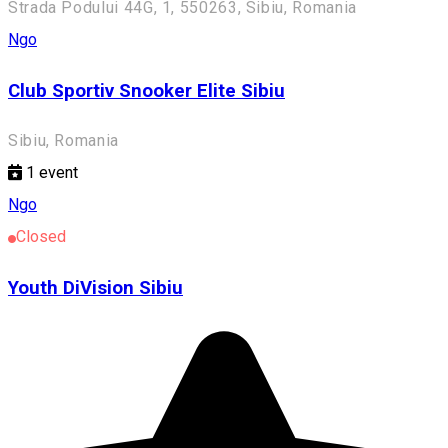
Strada Podului 44G, 1, 550263, Sibiu, Romania
Ngo
Club Sportiv Snooker Elite Sibiu
Sibiu, Romania
1
event
Ngo
Closed
Youth DiVision Sibiu