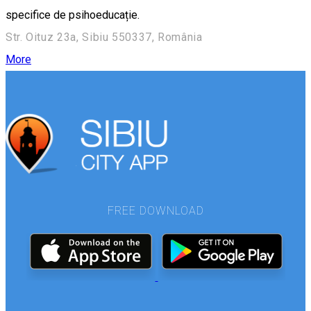
specifice de psihoeducație.
Str. Oituz 23a, Sibiu 550337, România
More
FREE DOWNLOAD