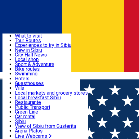
Sign In
Sign Up Free
Discover
What to visit
Tour Routes
Useful info
Experiences to try in Sibiu
Podcast
New in Sibiu
Culture
City Hall News
Activities & Adventure
Museums
Local shop
Churches
Sibiu artisans
Sport & Adventure
Parks, Zoo
Sibiul Verde
Bike routes
Accommodation
County of Sibiu
Public services
Swimming
Română
Education
Riding
Hotels
How do I get to Sibiu
Indoor activities
Guesthouses
Food, Drinks & Nightlife
Tourist Info
Loc de joacă indoor
Villa
Tour Guides
Loc de joacă outdoor
Hostels
Local markets and grocery stores
Guided tours
Ski
Motel
Local breakfast Sibiu
Transport & Parking
Publicații locale
Ice skating
Camping
Restaurante
Beauty salons
Yoga
Renting rooms
Pizza
Public Transport
Rooms for rent
Fast Food
Green Line
Live Webcams
Accommodation outside Sibiu
Coffee
Car rental
Sweets
Rent a bike
Sibiu
Pub, Bar
Scooter rentals
View of Sibiu from Gusterita
Night clubs
Taxi
Arena Platoș
Bakeries
Ride Sharing
Live Webcams
Home
Ngo
Școala Trimitoare Association