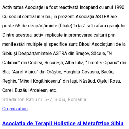
Activitatea Asociaţiei a fost reactivată începând cu anul 1990.
Cu sediul central în Sibiu, în prezent, Asociaţia ASTRA are
peste 65 de despărţăminte (filiale) în ţară și în afara graniţelor.
Dintre acestea, activ implicate în promovarea culturii prin
manifestări multiple şi specifice sunt: Biroul Asociaţiunii de la
Sibiu şi Despărţămintele ASTRA din Braşov, Săcele, “N.
Căliman” din Codlea, Bucureşti, Alba Iulia, “Timotei Cipariu” din
Blaj, ”Aurel Vlaicu” din Orăştie, Harghita-Covasna, Bacău,
Reghin, “Mihail Kogălniceanu” din Iaşi, Năsăud, Oţelul Rosu,
Carei, Buzăul Ardelean, etc.
Strada Ion Ratiu nr. 5-7, Sibiu, Romania
Organization
Asociatia de Terapii Holistice si Metafizice Sibiu