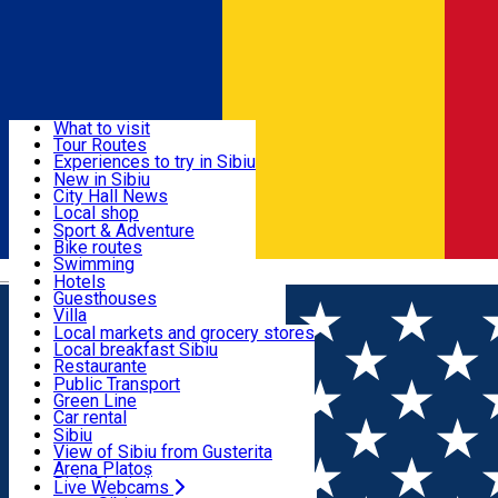
Sign In
Sign Up Free
Discover
What to visit
Tour Routes
Useful info
Experiences to try in Sibiu
Podcast
New in Sibiu
Culture
City Hall News
Activities & Adventure
Museums
Local shop
Churches
Sibiu artisans
Sport & Adventure
Parks, Zoo
Sibiul Verde
Bike routes
Accommodation
County of Sibiu
Public services
Swimming
Română
Education
Riding
Hotels
How do I get to Sibiu
Indoor activities
Guesthouses
Food, Drinks & Nightlife
Tourist Info
Loc de joacă indoor
Villa
Tour Guides
Loc de joacă outdoor
Hostels
Local markets and grocery stores
Guided tours
Ski
Motel
Local breakfast Sibiu
Transport & Parking
Publicații locale
Ice skating
Camping
Restaurante
Beauty salons
Yoga
Renting rooms
Pizza
Public Transport
Rooms for rent
Fast Food
Green Line
Live Webcams
Accommodation outside Sibiu
Coffee
Car rental
Sweets
Rent a bike
Sibiu
Pub, Bar
Scooter rentals
View of Sibiu from Gusterita
Night clubs
Taxi
Arena Platoș
Bakeries
Ride Sharing
Live Webcams
Home
Organization
Asociatia Culturala BIS