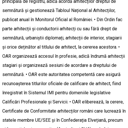
principală de registru, adică acordă arhitecților dreptul de
semnătură și gestionează Tabloul Național al Arhitecților,
publicat anual în Monitorul Oficial al României. • Din Ordin fac
parte arhitecții și conductorii arhitecți cu sau fără drept de
semnătură, urbaniștii diplomați, arhitecții de interior, stagiarii
și orice deținător al titlului de arhitect, la cererea acestora. •
OAR organizează accesul în profesie, adică îndrumă arhitecții
stagiari și organizează sesiuni de acordare a dreptului de
semnătură. • OAR este autoritatea competentă care asigură
recunoașterea titlurilor oficiale de calificare de arhitect, fiind
înregistrat în Sistemul IMI pentru domeniile legislative
Calificări Profesionale și Servicii. • OAR eliberează, la cerere,
Certificate de Conformitate arhitecților români care lucrează în
statele membre UE/SEE și în Confederația Elvețiană, precum