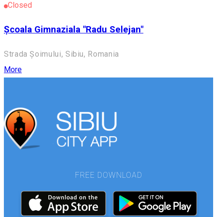
Closed
Școala Gimnaziala "Radu Selejan"
Strada Șoimului, Sibiu, Romania
More
FREE DOWNLOAD