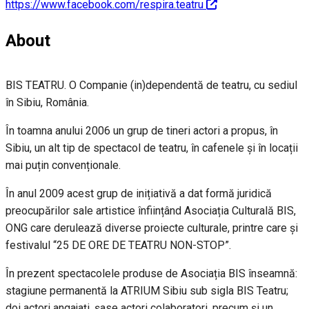
https://www.facebook.com/respira.teatru
About
BIS TEATRU. O Companie (in)dependentă de teatru, cu sediul
în Sibiu, România.
În toamna anului 2006 un grup de tineri actori a propus, în
Sibiu, un alt tip de spectacol de teatru, în cafenele și în locații
mai puțin convenționale.
În anul 2009 acest grup de inițiativă a dat formă juridică
preocupărilor sale artistice înființând Asociația Culturală BIS,
ONG care derulează diverse proiecte culturale, printre care și
festivalul “25 DE ORE DE TEATRU NON-STOP”.
În prezent spectacolele produse de Asociația BIS înseamnă:
stagiune permanentă la ATRIUM Sibiu sub sigla BIS Teatru;
doi actori angajați, șase actori colaboratori, precum și un