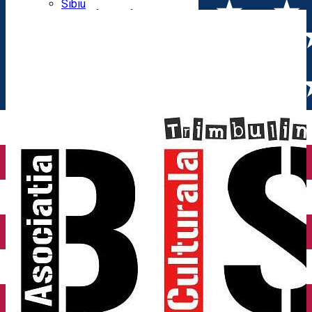
Parking tickets
Sibiu
Parking places
View of Sibiu from Gusterita
Electric vehicle charging points
Arena Platoș