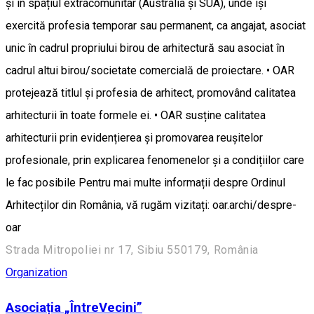
și în spațiul extracomunitar (Australia și SUA), unde își
exercită profesia temporar sau permanent, ca angajat, asociat
unic în cadrul propriului birou de arhitectură sau asociat în
cadrul altui birou/societate comercială de proiectare. • OAR
protejează titlul și profesia de arhitect, promovând calitatea
arhitecturii în toate formele ei. • OAR susține calitatea
arhitecturii prin evidențierea și promovarea reușitelor
profesionale, prin explicarea fenomenelor și a condițiilor care
le fac posibile Pentru mai multe informații despre Ordinul
Arhitecților din România, vă rugăm vizitați: oar.archi/despre-
oar
Strada Mitropoliei nr 17, Sibiu 550179, România
Organization
Asociația „ÎntreVecini”