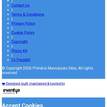
|
Contact Us
|
Terms & Conditions
|
Privacy Policy
|
Cookie Policy
|
Copyright
|
Press Kit
|
Fii Pregătit
© Copyright 2026 Primăria Municipiului Sibiu. All rights
reserved
❤️ Designed, built, maintained & hosted by
Accept Cookies