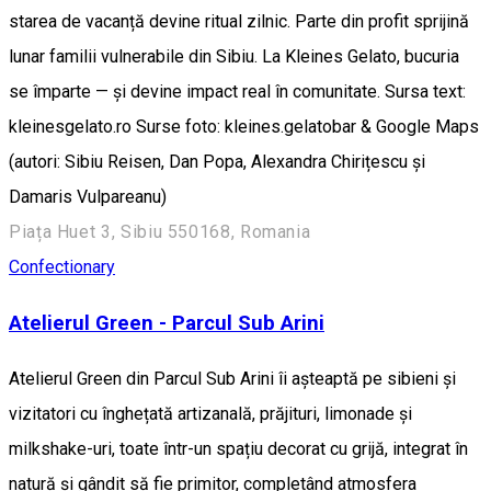
starea de vacanță devine ritual zilnic. Parte din profit sprijină
lunar familii vulnerabile din Sibiu. La Kleines Gelato, bucuria
se împarte — și devine impact real în comunitate. Sursa text:
kleinesgelato.ro Surse foto: kleines.gelatobar & Google Maps
(autori: Sibiu Reisen, Dan Popa, Alexandra Chirițescu și
Damaris Vulpareanu)
Piața Huet 3, Sibiu 550168, Romania
Confectionary
Atelierul Green - Parcul Sub Arini
Atelierul Green din Parcul Sub Arini îi așteaptă pe sibieni și
vizitatori cu înghețată artizanală, prăjituri, limonade și
milkshake-uri, toate într-un spațiu decorat cu grijă, integrat în
natură și gândit să fie primitor, completând atmosfera