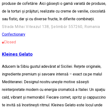
produse de cofetărie. Aici găsești o gamă variată de produse,
de la torturi și prăjituri, realizate cu creme de vanilie, ciocolată
sau fistic, dar și cu diverse fructe, în diferite combinații.
Strada Mihai Viteazul 138, Șelimbăr 557260, Romania
Confectionary
Closed
Kleines Gelato
Aducem la Sibiu gustul adevărat al Siciliei. Rețete originale,
ingrediente premium și savoare intensă – exact ca pe malul
Mediteranei. Designul nostru unește motive săsești
reinterpretate modern cu energia cromatică a Italiei. Un spațiu
cald, vibrant și memorabil. Fiecare cornet, spritz și cappuccino
te invită să încetinești ritmul. Kleines Gelato este locul unde