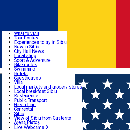
Sign In
Sign Up Free
Discover
What to visit
Tour Routes
Useful info
Experiences to try in Sibiu
Podcast
New in Sibiu
Culture
City Hall News
Activities & Adventure
Museums
Local shop
Churches
Sibiu artisans
Sport & Adventure
Parks, Zoo
Sibiul Verde
Bike routes
Accommodation
County of Sibiu
Public services
Swimming
Română
Education
Riding
Hotels
How do I get to Sibiu
Indoor activities
Guesthouses
Food, Drinks & Nightlife
Tourist Info
Loc de joacă indoor
Villa
Tour Guides
Loc de joacă outdoor
Hostels
Local markets and grocery stores
Guided tours
Ski
Motel
Local breakfast Sibiu
Transport & Parking
Publicații locale
Ice skating
Camping
Restaurante
Beauty salons
Yoga
Renting rooms
Pizza
Public Transport
Rooms for rent
Fast Food
Green Line
Live Webcams
Accommodation outside Sibiu
Coffee
Car rental
Sweets
Rent a bike
Sibiu
Pub, Bar
Scooter rentals
View of Sibiu from Gusterita
Night clubs
Taxi
Arena Platoș
Bakeries
Ride Sharing
Live Webcams
Home
Confectionary
Creme Gelato