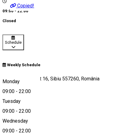
Copied!
09:00 - 22:00
Closed
Schedule
Weekly Schedule
Str. Școala de Înot 16, Sibiu 557260, România
Monday
09:00
-
22:00
Tuesday
Map
09:00
-
22:00
Wednesday
09:00
-
22:00
0771465475