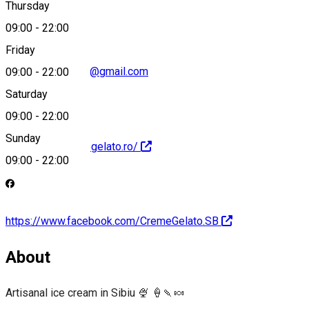
Thursday
09:00
-
22:00
Friday
cremegelatosibiu@gmail.com
09:00
-
22:00
Saturday
09:00
-
22:00
Sunday
http://www.cremegelato.ro/
09:00
-
22:00
https://www.facebook.com/CremeGelato.SB
About
Artisanal ice cream in Sibiu 🍨 🍦🍡🍬