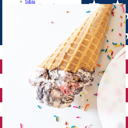
Parking tickets
Sibiu
Parking places
View of Sibiu from Gusterita
Electric vehicle charging points
Arena Platoș