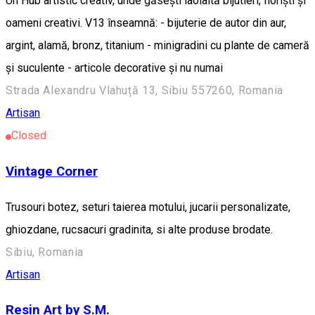
Un Hub artistic creativ, unde găsești laolaltă bijutieri, floriști și
oameni creativi. V13 înseamnă: - bijuterie de autor din aur,
argint, alamă, bronz, titanium - minigradini cu plante de cameră
și suculente - articole decorative și nu numai
Strada Alexandru Vlahuță 13, Sibiu 557260, Romania
Artisan
Closed
Vintage Corner
Trusouri botez, seturi taierea motului, jucarii personalizate,
ghiozdane, rucsacuri gradinita, si alte produse brodate.
Sibiu, Romania
Artisan
Resin Art by S.M.