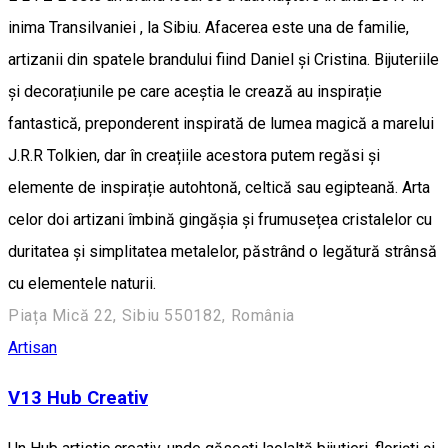
inima Transilvaniei , la Sibiu. Afacerea este una de familie,
artizanii din spatele brandului fiind Daniel și Cristina. Bijuteriile
și decorațiunile pe care aceștia le crează au inspirație
fantastică, preponderent inspirată de lumea magică a marelui
J.R.R Tolkien, dar în creațiile acestora putem regăsi și
elemente de inspirație autohtonă, celtică sau egipteană. Arta
celor doi artizani îmbină gingășia și frumusețea cristalelor cu
duritatea și simplitatea metalelor, păstrând o legătură strânsă
cu elementele naturii.
Piața Mică 22, Sibiu 550182, România
Artisan
V13 Hub Creativ