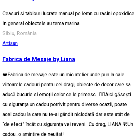
Ceasuri si tablouri lucrate manual pe lemn cu rasini epoxidice.
In general obiectele au tema marina.
Sibiu, România
Artisan
Fabrica de Mesaje by Liana
❤️Fabrica de mesaje este un mic atelier unde pun la cale
viitoarele cadouri pentru cei dragi, obiecte de decor care sa
aducă bucurie si emoții celor ce le primesc. 👉🏼Aici găsești
cu siguranța un cadou potrivit pentru diverse ocazii, poate
acel cadou la care nu te-ai gândit niciodată dar este atât de
“de efect” încât cu siguranța vei reveni. Cu drag, LIANA 🎁Un
cadou...o amintire de neuitat!