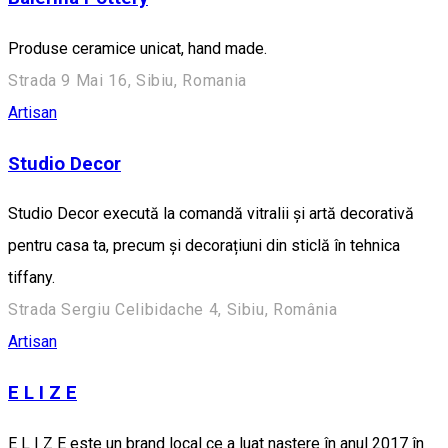
Produse ceramice unicat, hand made.
Strada 9 Mai 16, Sibiu, Romania
Artisan
Studio Decor
Studio Decor execută la comandă vitralii și artă decorativă
pentru casa ta, precum și decorațiuni din sticlă în tehnica
tiffany.
Strada Sergiu Celibidache 4, Sibiu, România
Artisan
E L I Z E
E L I Z E este un brand local ce a luat naștere în anul 2017 în