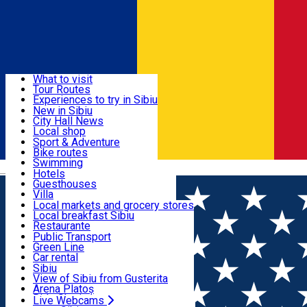
Sign In
Sign Up Free
Discover
What to visit
Tour Routes
Useful info
Experiences to try in Sibiu
Podcast
New in Sibiu
Culture
City Hall News
Activities & Adventure
Museums
Local shop
Churches
Sibiu artisans
Sport & Adventure
Parks, Zoo
Sibiul Verde
Bike routes
Accommodation
County of Sibiu
Public services
Swimming
Română
Education
Riding
Hotels
How do I get to Sibiu
Indoor activities
Guesthouses
Food, Drinks & Nightlife
Tourist Info
Loc de joacă indoor
Villa
Tour Guides
Loc de joacă outdoor
Hostels
Local markets and grocery stores
Guided tours
Ski
Motel
Local breakfast Sibiu
Transport & Parking
Publicații locale
Ice skating
Camping
Restaurante
Beauty salons
Yoga
Renting rooms
Pizza
Public Transport
Rooms for rent
Fast Food
Green Line
Live Webcams
Accommodation outside Sibiu
Coffee
Car rental
Sweets
Rent a bike
Sibiu
Pub, Bar
Scooter rentals
View of Sibiu from Gusterita
Night clubs
Taxi
Arena Platoș
Bakeries
Ride Sharing
Live Webcams
Home
Artisan
Daruri pentru Suflet