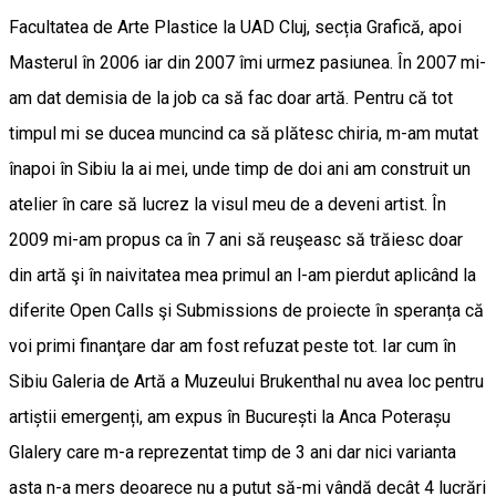
Facultatea de Arte Plastice la UAD Cluj, secția Grafică, apoi
Masterul în 2006 iar din 2007 îmi urmez pasiunea. În 2007 mi-
am dat demisia de la job ca să fac doar artă. Pentru că tot
timpul mi se ducea muncind ca să plătesc chiria, m-am mutat
înapoi în Sibiu la ai mei, unde timp de doi ani am construit un
atelier în care să lucrez la visul meu de a deveni artist. În
2009 mi-am propus ca în 7 ani să reuşeasc să trăiesc doar
din artă şi în naivitatea mea primul an l-am pierdut aplicând la
diferite Open Calls şi Submissions de proiecte în speranța că
voi primi finanţare dar am fost refuzat peste tot. Iar cum în
Sibiu Galeria de Artă a Muzeului Brukenthal nu avea loc pentru
artiștii emergenți, am expus în București la Anca Poterașu
Glalery care m-a reprezentat timp de 3 ani dar nici varianta
asta n-a mers deoarece nu a putut să-mi vândă decât 4 lucrări