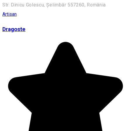
Str. Dinicu Golescu, Șelimbăr 557260, România
Artisan
Dragoste