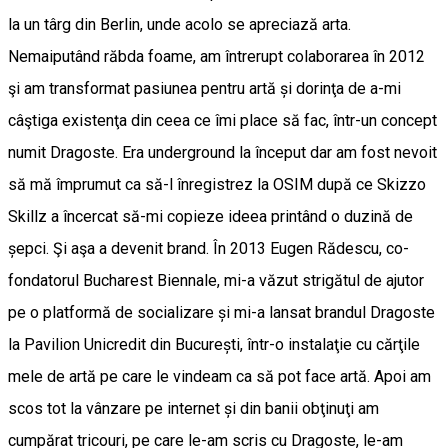
la un târg din Berlin, unde acolo se apreciază arta.
Nemaiputând răbda foame, am întrerupt colaborarea în 2012
şi am transformat pasiunea pentru artă și dorinţa de a-mi
câştiga existenţa din ceea ce îmi place să fac, într-un concept
numit Dragoste. Era underground la început dar am fost nevoit
să mă împrumut ca să-l înregistrez la OSIM după ce Skizzo
Skillz a încercat să-mi copieze ideea printând o duzină de
șepci. Şi aşa a devenit brand. În 2013 Eugen Rădescu, co-
fondatorul Bucharest Biennale, mi-a văzut strigătul de ajutor
pe o platformă de socializare și mi-a lansat brandul Dragoste
la Pavilion Unicredit din București, într-o instalaţie cu cărţile
mele de artă pe care le vindeam ca să pot face artă. Apoi am
scos tot la vânzare pe internet și din banii obţinuţi am
cumpărat tricouri, pe care le-am scris cu Dragoste, le-am