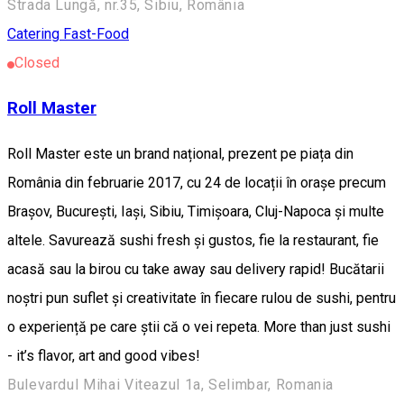
Strada Lungă, nr.35, Sibiu, România
Catering
Fast-Food
Closed
Roll Master
Roll Master este un brand național, prezent pe piața din
România din februarie 2017, cu 24 de locații în orașe precum
Brașov, București, Iași, Sibiu, Timișoara, Cluj-Napoca și multe
altele. Savurează sushi fresh și gustos, fie la restaurant, fie
acasă sau la birou cu take away sau delivery rapid! Bucătarii
noștri pun suflet și creativitate în fiecare rulou de sushi, pentru
o experiență pe care știi că o vei repeta. More than just sushi
- it’s flavor, art and good vibes!
Bulevardul Mihai Viteazul 1a, Selimbar, Romania