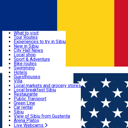
Sign In
Sign Up Free
Discover
What to visit
Tour Routes
Useful info
Experiences to try in Sibiu
Podcast
New in Sibiu
Culture
City Hall News
Activities & Adventure
Museums
Local shop
Churches
Sibiu artisans
Sport & Adventure
Parks, Zoo
Sibiul Verde
Bike routes
Accommodation
County of Sibiu
Public services
Swimming
Română
Education
Riding
Hotels
How do I get to Sibiu
Indoor activities
Guesthouses
Food, Drinks & Nightlife
Tourist Info
Loc de joacă indoor
Villa
Tour Guides
Loc de joacă outdoor
Hostels
Local markets and grocery stores
Guided tours
Ski
Motel
Local breakfast Sibiu
Transport & Parking
Publicații locale
Ice skating
Camping
Restaurante
Beauty salons
Yoga
Renting rooms
Pizza
Public Transport
Rooms for rent
Fast Food
Green Line
Live Webcams
Accommodation outside Sibiu
Coffee
Car rental
Sweets
Rent a bike
Sibiu
Pub, Bar
Scooter rentals
View of Sibiu from Gusterita
Night clubs
Taxi
Arena Platoș
Bakeries
Ride Sharing
Live Webcams
Home
Catering
Avocado