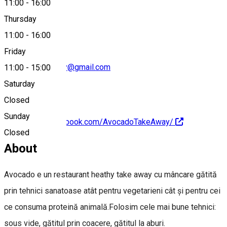
11:00
-
16:00
0771676320
Thursday
11:00
-
16:00
Friday
avocadotakeaway@gmail.com
11:00
-
15:00
Saturday
Closed
Sunday
https://www.facebook.com/AvocadoTakeAway/
Closed
About
Avocado e un restaurant heathy take away cu mâncare gătită
prin tehnici sanatoase atât pentru vegetarieni cât și pentru cei
ce consuma proteină animală.Folosim cele mai bune tehnici:
sous vide, gătitul prin coacere, gătitul la aburi.