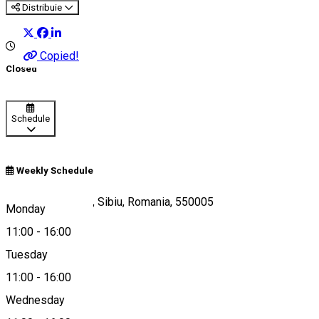
Distribuie
Copied!
Closed
Schedule
Weekly Schedule
Scoala de Inot 24, Sibiu, Romania, 550005
Monday
11:00
-
16:00
Tuesday
Map
11:00
-
16:00
Wednesday