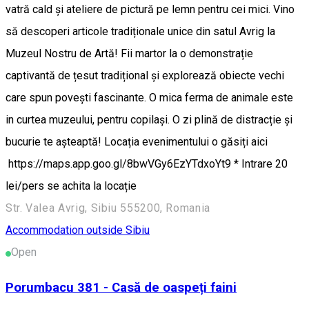
vatră cald și ateliere de pictură pe lemn pentru cei mici. Vino
să descoperi articole tradiționale unice din satul Avrig la
Muzeul Nostru de Artă! Fii martor la o demonstrație
captivantă de țesut tradițional și explorează obiecte vechi
care spun povești fascinante. O mica ferma de animale este
in curtea muzeului, pentru copilași. O zi plină de distracție și
bucurie te așteaptă! Locația evenimentului o găsiți aici
https://maps.app.goo.gl/8bwVGy6EzYTdxoYt9 * Intrare 20
lei/pers se achita la locație
Str. Valea Avrig, Sibiu 555200, Romania
Accommodation outside Sibiu
Open
Porumbacu 381 - Casă de oaspeți faini