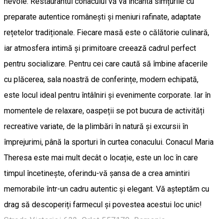
nevoie. Restaurantul conacului vă va încânta simțurile cu
preparate autentice românești și meniuri rafinate, adaptate
rețetelor tradiționale. Fiecare masă este o călătorie culinară,
iar atmosfera intimă și primitoare creează cadrul perfect
pentru socializare. Pentru cei care caută să îmbine afacerile
cu plăcerea, sala noastră de conferințe, modern echipată,
este locul ideal pentru întâlniri și evenimente corporate. Iar în
momentele de relaxare, oaspeții se pot bucura de activități
recreative variate, de la plimbări în natură și excursii în
împrejurimi, până la sporturi în curtea conacului. Conacul Maria
Theresa este mai mult decât o locație, este un loc în care
timpul încetinește, oferindu-vă șansa de a crea amintiri
memorabile într-un cadru autentic și elegant. Vă așteptăm cu
drag să descoperiți farmecul și povestea acestui loc unic!