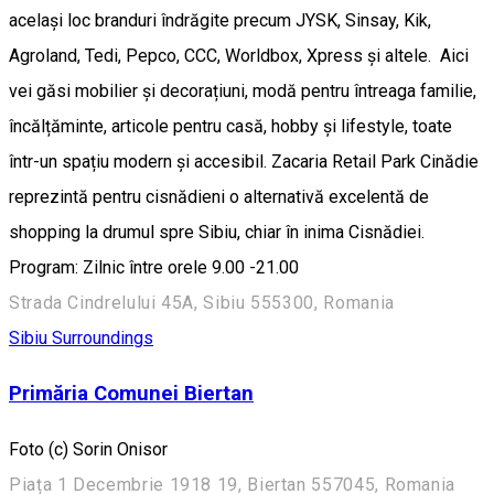
același loc branduri îndrăgite precum JYSK, Sinsay, Kik,
Agroland, Tedi, Pepco, CCC, Worldbox, Xpress și altele. Aici
vei găsi mobilier și decorațiuni, modă pentru întreaga familie,
încălțăminte, articole pentru casă, hobby și lifestyle, toate
într-un spațiu modern și accesibil. Zacaria Retail Park Cinădie
reprezintă pentru cisnădieni o alternativă excelentă de
shopping la drumul spre Sibiu, chiar în inima Cisnădiei.
Program: Zilnic între orele 9.00 -21.00
Strada Cindrelului 45A, Sibiu 555300, Romania
Sibiu Surroundings
Primăria Comunei Biertan
Foto (c) Sorin Onisor
Piața 1 Decembrie 1918 19, Biertan 557045, Romania