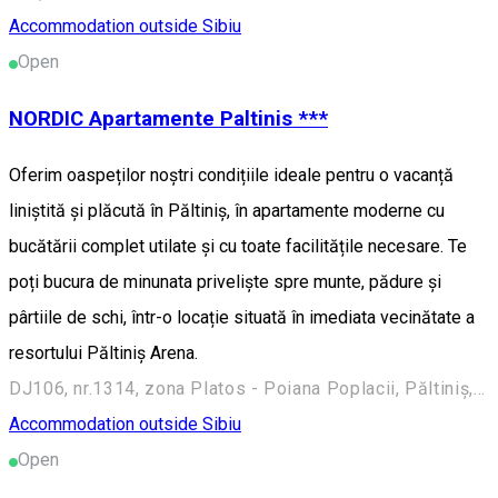
Accommodation outside Sibiu
Open
NORDIC Apartamente Paltinis ***
Oferim oaspeților noștri condițiile ideale pentru o vacanță
liniștită și plăcută în Păltiniș, în apartamente moderne cu
bucătării complet utilate și cu toate facilitățile necesare. Te
poți bucura de minunata priveliște spre munte, pădure și
pârtiile de schi, într-o locație situată în imediata vecinătate a
resortului Păltiniș Arena.
DJ106, nr.1314, zona Platos - Poiana Poplacii, Păltiniș, Sibiu, Romania, 550001
Accommodation outside Sibiu
Open