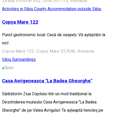
Strada Victoriei 632, Orlat 557170, Romania
Activities in Sibiu County
Accommodation outside Sibiu
Copșa Mare 122
Punct gastronomic local. Casă de oaspeți. Vă așteptăm la
noi!
Copsa Mare 122, Copșa Mare 557046, Romania
Sibiu Surroundings
Open
Casa Avrigeneasca "La Badea Gheorghe"
Sărbătorim Ziua Copilului într-un mod tradițional la
Deschiderea muzeului Casa Avrigeneasca "La Badea
Gheorghe" de pe Valea Avrigului! Te așteaptă hencleș pe