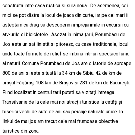
construita intre casa rustica si sura noua. De asemenea, cei
mici se pot distra la locul de joaca din curte, iar pe cei mari ii
asteptam cu drag sa descoperim imprejurimile in excursii cu
atv-urile si bicicletele. Asezat în inima țării, Porumbacu de
Jos este un sat linistit si pitoresc, cu case traditionale, locul
unde toate formele de relief se imbina intr-un spectacol unic
al naturii. Comuna Porumbacu de Jos are o istorie de aproape
800 de ani si este situată la 34 km de Sibiu, 42 de km de
orașul Făgăraș, 108 km de Brașov și 281 de km de București.
Fiind localizat în centrul tarii puteti să vizitați întreaga
Transilvanie de la cele mai noi atracții turistice la cetăți și
biserici vechi de sute de ani sau peisaje naturale unice. In
linkul de mai jos am trecut cele mai frumoase obiective
turistice din zona: