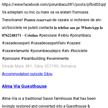
https://www.facebook.com/porumbacu381/posts/pfbid0
Va asteptam cu mic cu mare sa va aratam frumoasa
Transilvanie! 𝐏𝐞𝐧𝐭𝐫𝐮 𝐫𝐞𝐳𝐞𝐫𝐯𝐚𝐫𝐢 de cazare si inchiriere de atv-
uri/biciclete ne puteti contacta 𝐥𝐚 𝐭𝐞𝐥𝐞𝐟𝐨𝐧 𝐬𝐚𝐮 𝐩𝐞 𝐖𝐡𝐚𝐭𝐬𝐀𝐩𝐩 𝐥𝐚
𝟎𝟕𝟔𝟐𝟐𝟒𝟖𝟏𝟕𝟏 - 𝐂𝐫𝐢𝐬𝐭𝐢𝐧𝐚 #pensiune #sibiu #porumbacu
#casadeoaspeti #casadeoaspetifaini #cazare
#cazarelamunte #porumbacudejos #atv #biciclete
#pensiune #teambuilding #evenimente
Strada Mare 381, Sibiu 557190, Romania
Accommodation outside Sibiu
Alma Via Guesthouse
Alma-Via is a traditional Saxon farmhouse that has been
lovingly restored and converted into a Guesthouse &