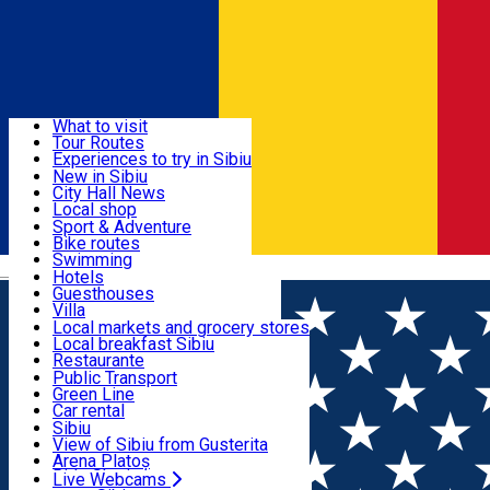
Sign In
Sign Up Free
Discover
What to visit
Tour Routes
Useful info
Experiences to try in Sibiu
Podcast
New in Sibiu
Culture
City Hall News
Activities & Adventure
Museums
Local shop
Churches
Sibiu artisans
Sport & Adventure
Parks, Zoo
Sibiul Verde
Bike routes
Accommodation
County of Sibiu
Public services
Swimming
Română
Education
Riding
Hotels
How do I get to Sibiu
Indoor activities
Guesthouses
Food, Drinks & Nightlife
Tourist Info
Loc de joacă indoor
Villa
Tour Guides
Loc de joacă outdoor
Hostels
Local markets and grocery stores
Guided tours
Ski
Motel
Local breakfast Sibiu
Transport & Parking
Publicații locale
Ice skating
Camping
Restaurante
Beauty salons
Yoga
Renting rooms
Pizza
Public Transport
Rooms for rent
Fast Food
Green Line
Live Webcams
Accommodation outside Sibiu
Coffee
Car rental
Sweets
Rent a bike
Sibiu
Pub, Bar
Scooter rentals
View of Sibiu from Gusterita
Night clubs
Taxi
Arena Platoș
Bakeries
Ride Sharing
Live Webcams
Home
Places
Casa Noah