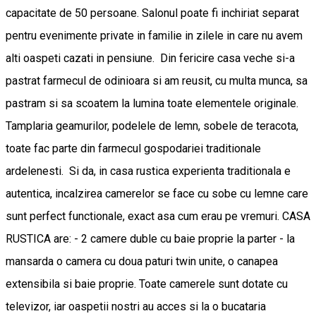
capacitate de 50 persoane. Salonul poate fi inchiriat separat
pentru evenimente private in familie in zilele in care nu avem
alti oaspeti cazati in pensiune. Din fericire casa veche si-a
pastrat farmecul de odinioara si am reusit, cu multa munca, sa
pastram si sa scoatem la lumina toate elementele originale.
Tamplaria geamurilor, podelele de lemn, sobele de teracota,
toate fac parte din farmecul gospodariei traditionale
ardelenesti. Si da, in casa rustica experienta traditionala e
autentica, incalzirea camerelor se face cu sobe cu lemne care
sunt perfect functionale, exact asa cum erau pe vremuri. CASA
RUSTICA are: - 2 camere duble cu baie proprie la parter - la
mansarda o camera cu doua paturi twin unite, o canapea
extensibila si baie proprie. Toate camerele sunt dotate cu
televizor, iar oaspetii nostri au acces si la o bucataria