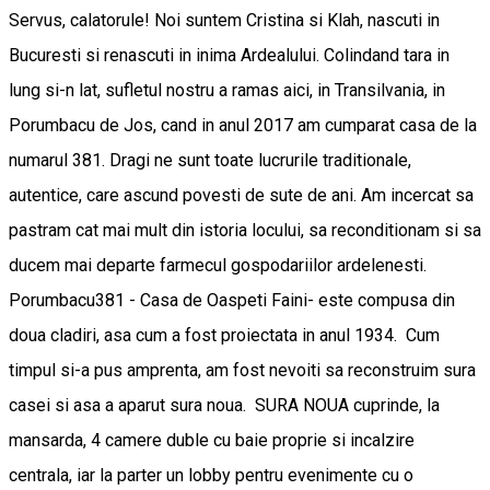
Servus, calatorule! Noi suntem Cristina si Klah, nascuti in
Bucuresti si renascuti in inima Ardealului. Colindand tara in
lung si-n lat, sufletul nostru a ramas aici, in Transilvania, in
Porumbacu de Jos, cand in anul 2017 am cumparat casa de la
numarul 381. Dragi ne sunt toate lucrurile traditionale,
autentice, care ascund povesti de sute de ani. Am incercat sa
pastram cat mai mult din istoria locului, sa reconditionam si sa
ducem mai departe farmecul gospodariilor ardelenesti.
Porumbacu381 - Casa de Oaspeti Faini- este compusa din
doua cladiri, asa cum a fost proiectata in anul 1934. Cum
timpul si-a pus amprenta, am fost nevoiti sa reconstruim sura
casei si asa a aparut sura noua. SURA NOUA cuprinde, la
mansarda, 4 camere duble cu baie proprie si incalzire
centrala, iar la parter un lobby pentru evenimente cu o