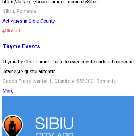
https://linktr.ee/boardGamesCommunitySibiu
Sibiu, Romania
Activities in Sibiu County
Closed
Thyme Events
Thyme by Chef Lorant - sală de evenimente unde rafinamentul
întâlnește gustul autentic.
Strada Transilvaniei 1, Cisnădie 555300, Romania
More