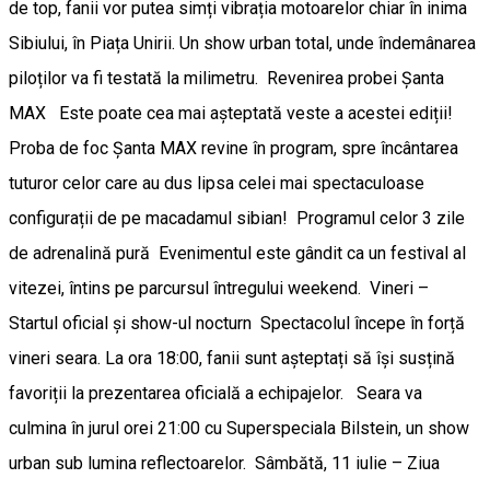
de top, fanii vor putea simți vibrația motoarelor chiar în inima
Sibiului, în Piața Unirii. Un show urban total, unde îndemânarea
piloților va fi testată la milimetru. ​Revenirea probei Șanta
MAX Este poate cea mai așteptată veste a acestei ediții!
Proba de foc Șanta MAX revine în program, spre încântarea
tuturor celor care au dus lipsa celei mai spectaculoase
configurații de pe macadamul sibian! ​Programul celor 3 zile
de adrenalină pură ​Evenimentul este gândit ca un festival al
vitezei, întins pe parcursul întregului weekend. ​Vineri –
Startul oficial și show-ul nocturn ​Spectacolul începe în forță
vineri seara. La ora 18:00, fanii sunt așteptați să își susțină
favoriții la prezentarea oficială a echipajelor. Seara va
culmina în jurul orei 21:00 cu Superspeciala Bilstein, un show
urban sub lumina reflectoarelor. ​Sâmbătă, 11 iulie – Ziua