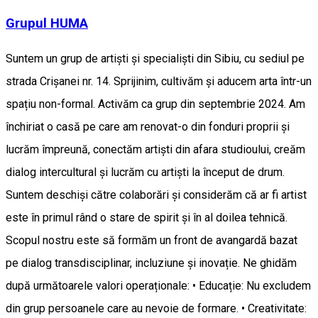
Grupul HUMA
Suntem un grup de artiști și specialiști din Sibiu, cu sediul pe
strada Crișanei nr. 14. Sprijinim, cultivăm și aducem arta într-un
spațiu non-formal. Activăm ca grup din septembrie 2024. Am
închiriat o casă pe care am renovat-o din fonduri proprii și
lucrăm împreună, conectăm artiști din afara studioului, creăm
dialog intercultural și lucrăm cu artiști la început de drum.
Suntem deschiși către colaborări și considerăm că ar fi artist
este în primul rând o stare de spirit și în al doilea tehnică.
Scopul nostru este să formăm un front de avangardă bazat
pe dialog transdisciplinar, incluziune și inovație. Ne ghidăm
după următoarele valori operaționale: • Educație: Nu excludem
din grup persoanele care au nevoie de formare. • Creativitate: