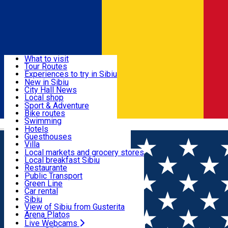
Sign In
Sign Up Free
Discover
What to visit
Tour Routes
Useful info
Experiences to try in Sibiu
Podcast
New in Sibiu
Culture
City Hall News
Activities & Adventure
Museums
Local shop
Churches
Sibiu artisans
Sport & Adventure
Parks, Zoo
Sibiul Verde
Bike routes
Accommodation
County of Sibiu
Public services
Swimming
Română
Education
Riding
Hotels
How do I get to Sibiu
Indoor activities
Guesthouses
Food, Drinks & Nightlife
Tourist Info
Loc de joacă indoor
Villa
Tour Guides
Loc de joacă outdoor
Hostels
Local markets and grocery stores
Guided tours
Ski
Motel
Local breakfast Sibiu
Transport & Parking
Publicații locale
Ice skating
Camping
Restaurante
Beauty salons
Yoga
Renting rooms
Pizza
Public Transport
Rooms for rent
Fast Food
Green Line
Live Webcams
Accommodation outside Sibiu
Coffee
Car rental
Sweets
Rent a bike
Sibiu
Pub, Bar
Scooter rentals
View of Sibiu from Gusterita
Night clubs
Taxi
Arena Platoș
Bakeries
Ride Sharing
Live Webcams
Home
Activities in Sibiu County
G-SERVICE AUTO