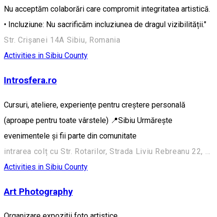
Nu acceptăm colaborări care compromit integritatea artistică.
• Incluziune: Nu sacrificăm incluziunea de dragul vizibilității."
Str. Crișanei 14A Sibiu, Romania
Activities in Sibiu County
Introsfera.ro
Cursuri, ateliere, experiențe pentru creștere personală
(aproape pentru toate vârstele) 📍Sibiu Urmărește
evenimentele și fii parte din comunitate
intrarea colț cu Str. Rotarilor, Strada Liviu Rebreanu 22, Sibiu 550256, România
Activities in Sibiu County
Art Photography
Organizare expozitii foto artistice