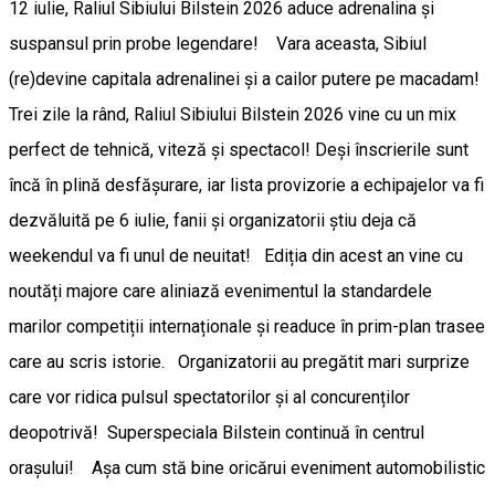
12 iulie, Raliul Sibiului Bilstein 2026 aduce adrenalina și
suspansul prin probe legendare! ​Vara aceasta, Sibiul
(re)devine capitala adrenalinei și a cailor putere pe macadam!
Trei zile la rând, Raliul Sibiului Bilstein 2026 vine cu un mix
perfect de tehnică, viteză și spectacol! Deși înscrierile sunt
încă în plină desfășurare, iar lista provizorie a echipajelor va fi
dezvăluită pe 6 iulie, fanii și organizatorii știu deja că
weekendul va fi unul de neuitat! ​Ediția din acest an vine cu
noutăți majore care aliniază evenimentul la standardele
marilor competiții internaționale și readuce în prim-plan trasee
care au scris istorie. Organizatorii au pregătit mari surprize
care vor ridica pulsul spectatorilor și al concurenților
deopotrivă! ​Superspeciala Bilstein continuă în centrul
orașului! Așa cum stă bine oricărui eveniment automobilistic