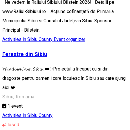
Ne vedem la Raliului Sibiului Bilstein 2026! Detalii pe
www.Raliul-Sibiului.ro Acțiune cofinanțată de Primăria
Municipiului Sibiu și Consiliul Județean Sibiu. Sponsor
Principal - Bilstein.
Activities in Sibiu County
Event organizer
Ferestre din Sibiu
𝓦𝓲𝓷𝓭𝓸𝔀𝓼 𝓯𝓻𝓸𝓶 𝓢𝓲𝓫𝓲𝓾 ❤️✨Proiectul a început cu și din
dragoste pentru oamenii care locuiesc în Sibiu sau care ajung
aici ❤️
Sibiu, Romania
1
event
Activities in Sibiu County
Closed