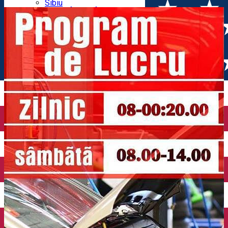
Parking tickets
Sibiu
Parking places
View of Sibiu from Gusterita
Electric vehicle charging points
Arena Platoș