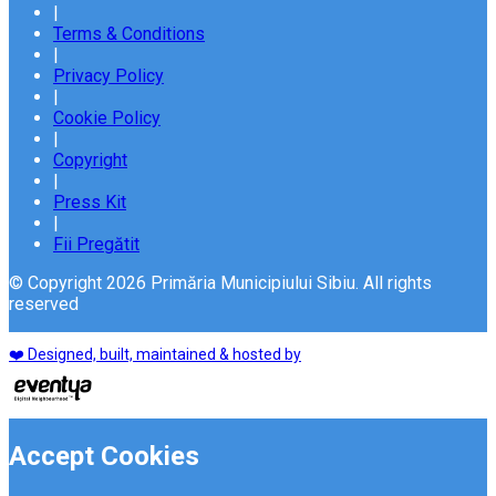
|
Terms & Conditions
|
Privacy Policy
|
Cookie Policy
|
Copyright
|
Press Kit
|
Fii Pregătit
© Copyright 2026 Primăria Municipiului Sibiu. All rights
reserved
❤️ Designed, built, maintained & hosted by
Accept Cookies