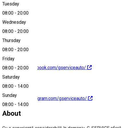
Tuesday
Map
08:00
-
20:00
Wednesday
08:00
-
20:00
0771 585 548
Thursday
08:00
-
20:00
Friday
https://www.facebook.com/gserviceauto/
08:00
-
20:00
Saturday
08:00
-
14:00
Sunday
https://www.instagram.com/gserviceauto/
08:00
-
14:00
About