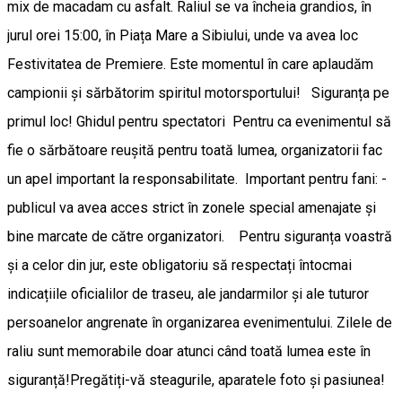
mix de macadam cu asfalt. ​Raliul se va încheia grandios, în
jurul orei 15:00, în Piața Mare a Sibiului, unde va avea loc
Festivitatea de Premiere. Este momentul în care aplaudăm
campionii și sărbătorim spiritul motorsportului! ​Siguranța pe
primul loc! Ghidul pentru spectatori ​Pentru ca evenimentul să
fie o sărbătoare reușită pentru toată lumea, organizatorii fac
un apel important la responsabilitate. ​Important pentru fani: -
publicul va avea acces strict în zonele special amenajate și
bine marcate de către organizatori. Pentru siguranța voastră
și a celor din jur, este obligatoriu să respectați întocmai
indicațiile oficialilor de traseu, ale jandarmilor și ale tuturor
persoanelor angrenate în organizarea evenimentului. Zilele de
raliu sunt memorabile doar atunci când toată lumea este în
siguranță! ​Pregătiți-vă steagurile, aparatele foto și pasiunea!