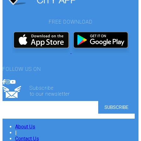
FREE DOWNLOAD
FOLLOW US ON
Subscribe
to our newsletter
About Us
|
Contact Us