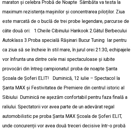
maraton și celebra Probă de Noapte ​Sâmbăta va testa la
maximum rezistența mașinilor și concentrarea piloților. Ziua
este marcată de o buclă de trei probe legendare, parcurse de
câte două ori: 1.​Cheile Cibinului Hankook 2.​Gâtul Berbecului
Autoklass 3.Proba specială Rășinari Bucur Tuning ​Iar pentru
ca ziua să se încheie în stil mare, în jurul orei 21:30, echipajele
vor înfrunta una dintre cele mai spectaculoase și iubite
provocări din întreg campionatul: proba de noapte Șanta
Școala de Șoferi ELIT! ​Duminică, 12 iulie – Spectacol la
Șanta MAX și Festivitatea de Premiere din centrul istoric al
Sibiului ​Duminică ne așezăm confortabil pentru faza finală a
raliului. Spectatorii vor avea parte de un adevărat regal
automobilistic pe proba Șanta MAX Școala de Șoferi ELIT,
unde concurenții vor avea două treceri decisive într-o probă