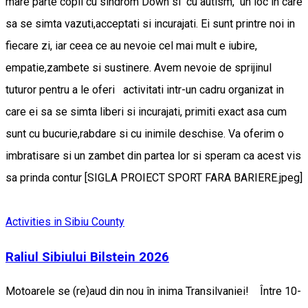
mare parte copii cu sindrom Down si cu autism, un loc in care
sa se simta vazuti,acceptati si incurajati. Ei sunt printre noi in
fiecare zi, iar ceea ce au nevoie cel mai mult e iubire,
empatie,zambete si sustinere. Avem nevoie de sprijinul
tuturor pentru a le oferi activitati intr-un cadru organizat in
care ei sa se simta liberi si incurajati, primiti exact asa cum
sunt cu bucurie,rabdare si cu inimile deschise. Va oferim o
imbratisare si un zambet din partea lor si speram ca acest vis
sa prinda contur [SIGLA PROIECT SPORT FARA BARIERE.jpeg]
Activities in Sibiu County
Raliul Sibiului Bilstein 2026
Motoarele se (re)aud din nou în inima Transilvaniei! Între 10-