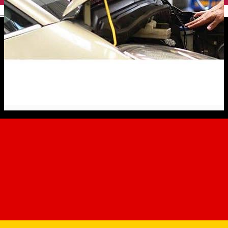
English