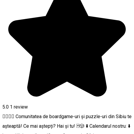
5.0
1 review
🙋‍♂️🙋‍♀️ Comunitatea de boardgame-uri și puzzle-uri din Sibiu te
așteaptă! Ce mai aștepți? Hai și tu! 🃏🎲 ⬇️ Calendarul nostru: ⬇️