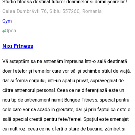
Studio fitness destinat tuturor doamnelor și domnișoarelor !
Calea Dumbrăvii 76, Sibiu 557260, Romania
Gym
Open
Nixi Fitness
Vă așteptăm să ne antrenăm împreuna într-o sală destinată
doar fetelor și femeilor care vor să-și schimbe stilul de viață,
dar si forma corpului, într-un spațiu privat, supraveghiat de
către antrenorul personal. Ceea ce ne diferențiază este un
nou tip de antrenament numit Bungee Fitness, special pentru
cele care vor sa scadă în greutate, dar și prin faptul că este o
sală special creată pentru fete/femei. Spațiul este amenajat
cu mult roz, ceea ce ne oferă o stare de bucurie, zâmbet și