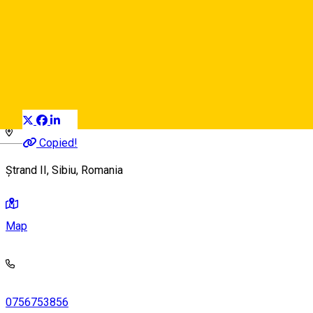
Green Diamond
Gym
Distribuie
Deutsch
Copied!
Ștrand II, Sibiu, Romania
Map
0756753856