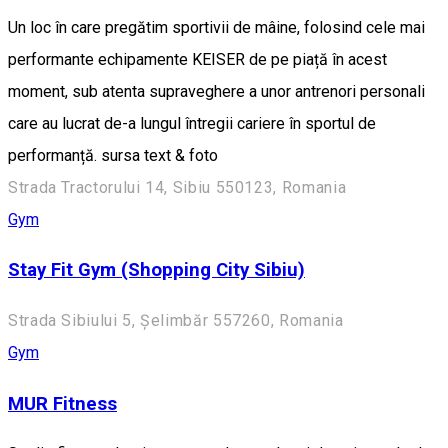
Un loc în care pregătim sportivii de mâine, folosind cele mai
performante echipamente KEISER de pe piață în acest
moment, sub atenta supraveghere a unor antrenori personali
care au lucrat de-a lungul întregii cariere în sportul de
performanță. sursa text & foto
Strada Tractorului 14, Sibiu 550123, Romania
Gym
Stay Fit Gym (Shopping City Sibiu)
Strada Sibiului 5, Șelimbăr 557260, Romania
Gym
MUR Fitness