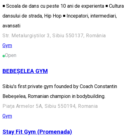
◾ Scoala de dans cu peste 10 ani de experienta ◾ Cultura
dansului de strada, Hip Hop ◾ Incepatori, intermediari,
avansati
Str. Metalurgiștilor 3, Sibiu 550137, România
Gym
Open
BEBEȘELEA GYM
Sibiu's first private gym founded by Coach Constantin
Bebeșelea, Romanian champion in bodybuilding.
Piața Armelor 5A, Sibiu 550194, Romania
Gym
Stay Fit Gym (Promenada)