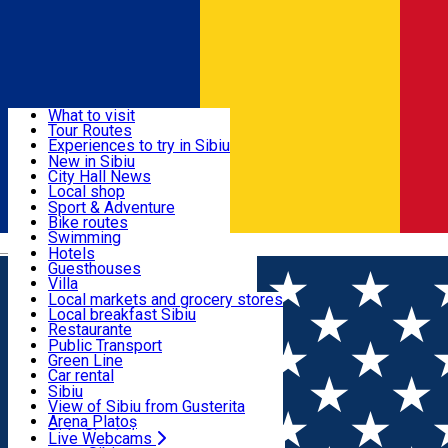
Sign In
Sign Up Free
Discover
What to visit
Tour Routes
Useful info
Experiences to try in Sibiu
Podcast
New in Sibiu
Culture
City Hall News
Activities & Adventure
Museums
Local shop
Churches
Sibiu artisans
Sport & Adventure
Parks, Zoo
Sibiul Verde
Bike routes
Accommodation
County of Sibiu
Public services
Swimming
Română
Education
Riding
Hotels
How do I get to Sibiu
Indoor activities
Guesthouses
Food, Drinks & Nightlife
Tourist Info
Loc de joacă indoor
Villa
Tour Guides
Loc de joacă outdoor
Hostels
Local markets and grocery stores
Guided tours
Ski
Motel
Local breakfast Sibiu
Transport & Parking
Publicații locale
Ice skating
Camping
Restaurante
Beauty salons
Yoga
Renting rooms
Pizza
Public Transport
Rooms for rent
Fast Food
Green Line
Live Webcams
Accommodation outside Sibiu
Coffee
Car rental
Sweets
Rent a bike
Sibiu
Pub, Bar
Scooter rentals
View of Sibiu from Gusterita
Night clubs
Taxi
Arena Platoș
Bakeries
Ride Sharing
Live Webcams
Home
Gym
Green Diamond