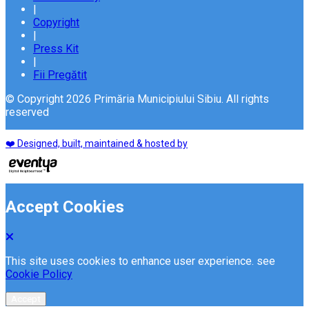
|
Copyright
|
Press Kit
|
Fii Pregătit
© Copyright 2026 Primăria Municipiului Sibiu. All rights
reserved
❤️ Designed, built, maintained & hosted by
Accept Cookies
This site uses cookies to enhance user experience. see
Cookie Policy
Accept