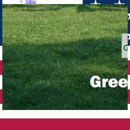
Parking tickets
Sibiu
Parking places
View of Sibiu from Gusterita
Electric vehicle charging points
Arena Platoș