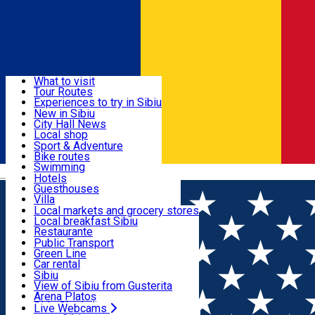
Sign In
Sign Up Free
Discover
What to visit
Tour Routes
Useful info
Experiences to try in Sibiu
Podcast
New in Sibiu
Culture
City Hall News
Activities & Adventure
Museums
Local shop
Churches
Sibiu artisans
Sport & Adventure
Parks, Zoo
Sibiul Verde
Bike routes
Accommodation
County of Sibiu
Public services
Swimming
Română
Education
Riding
Hotels
How do I get to Sibiu
Indoor activities
Guesthouses
Food, Drinks & Nightlife
Tourist Info
Loc de joacă indoor
Villa
Tour Guides
Loc de joacă outdoor
Hostels
Local markets and grocery stores
Guided tours
Ski
Motel
Local breakfast Sibiu
Transport & Parking
Publicații locale
Ice skating
Camping
Restaurante
Beauty salons
Yoga
Renting rooms
Pizza
Public Transport
Rooms for rent
Fast Food
Green Line
Live Webcams
Accommodation outside Sibiu
Coffee
Car rental
Sweets
Rent a bike
Sibiu
Pub, Bar
Scooter rentals
View of Sibiu from Gusterita
Night clubs
Taxi
Arena Platoș
Bakeries
Ride Sharing
Live Webcams
Home
Guesthouse
Greenhouse **