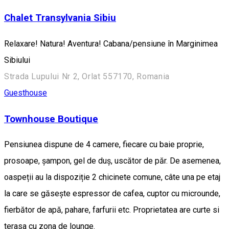
Chalet Transylvania Sibiu
Relaxare! Natura! Aventura! Cabana/pensiune în Marginimea
Sibiului
Strada Lupului Nr 2, Orlat 557170, Romania
Guesthouse
Townhouse Boutique
Pensiunea dispune de 4 camere, fiecare cu baie proprie,
prosoape, șampon, gel de duș, uscător de păr. De asemenea,
oaspeții au la dispoziție 2 chicinete comune, câte una pe etaj
la care se găsește espressor de cafea, cuptor cu microunde,
fierbător de apă, pahare, farfurii etc. Proprietatea are curte si
terasa cu zona de lounge.