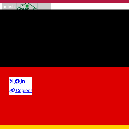
English
Greenhouse **
Guesthouse
Distribuie
Copied!
Bieltz, Strada Eduard Albert Bielz, nr. 67
Map