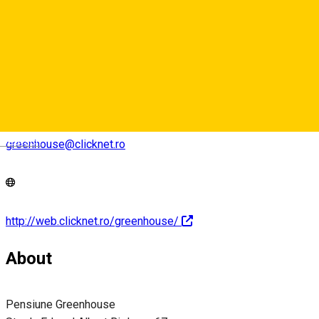
0040269227800
Deutsch
greenhouse@clicknet.ro
http://web.clicknet.ro/greenhouse/
About
Pensiune Greenhouse