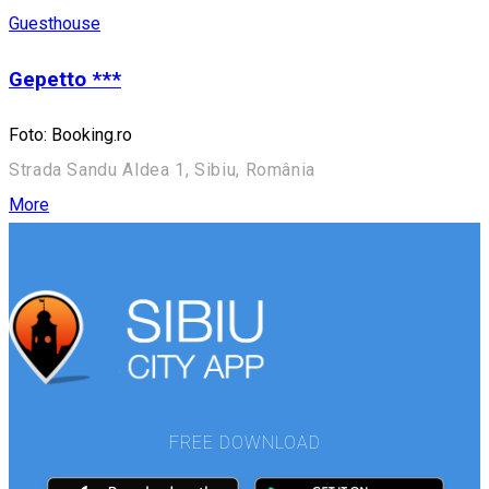
Guesthouse
Gepetto ***
Foto: Booking.ro
Strada Sandu Aldea 1, Sibiu, România
More
FREE DOWNLOAD