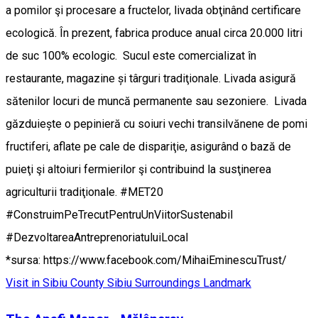
a pomilor şi procesare a fructelor, livada obţinând certificare
ecologică. În prezent, fabrica produce anual circa 20.000 litri
de suc 100% ecologic. Sucul este comercializat în
restaurante, magazine și târguri tradiţionale. Livada asigură
sătenilor locuri de muncă permanente sau sezoniere. Livada
găzduiește o pepinieră cu soiuri vechi transilvănene de pomi
fructiferi, aflate pe cale de dispariţie, asigurând o bază de
puieţi şi altoiuri fermierilor şi contribuind la susţinerea
agriculturii tradiţionale. #MET20
#ConstruimPeTrecutPentruUnViitorSustenabil
#DezvoltareaAntreprenoriatuluiLocal
*sursa: https://www.facebook.com/MihaiEminescuTrust/
Visit in Sibiu County
Sibiu Surroundings
Landmark