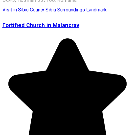
DC45, Hosman 557168, Romania
Visit in Sibiu County
Sibiu Surroundings
Landmark
Fortified Church in Malancrav