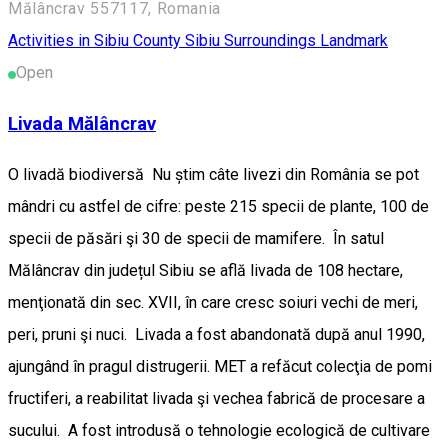
Mălâncrav 557117, Romania
Activities in Sibiu County
Sibiu Surroundings
Landmark
Open
Livada Mălâncrav
O livadă biodiversă Nu știm câte livezi din România se pot
mândri cu astfel de cifre: peste 215 specii de plante, 100 de
specii de păsări şi 30 de specii de mamifere. În satul
Mălâncrav din județul Sibiu se află livada de 108 hectare,
menţionată din sec. XVII, în care cresc soiuri vechi de meri,
peri, pruni şi nuci. Livada a fost abandonată după anul 1990,
ajungând în pragul distrugerii. MET a refăcut colecţia de pomi
fructiferi, a reabilitat livada şi vechea fabrică de procesare a
sucului. A fost introdusă o tehnologie ecologică de cultivare