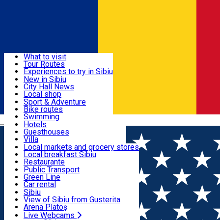
Sign In
Sign Up Free
Discover
What to visit
Tour Routes
Useful info
Experiences to try in Sibiu
Podcast
New in Sibiu
Culture
City Hall News
Activities & Adventure
Museums
Local shop
Churches
Sibiu artisans
Sport & Adventure
Parks, Zoo
Sibiul Verde
Bike routes
Accommodation
County of Sibiu
Public services
Swimming
Română
Education
Riding
Hotels
How do I get to Sibiu
Indoor activities
Guesthouses
Food, Drinks & Nightlife
Tourist Info
Loc de joacă indoor
Villa
Tour Guides
Loc de joacă outdoor
Hostels
Local markets and grocery stores
Guided tours
Ski
Motel
Local breakfast Sibiu
Transport & Parking
Publicații locale
Ice skating
Camping
Restaurante
Beauty salons
Yoga
Renting rooms
Pizza
Public Transport
Rooms for rent
Fast Food
Green Line
Live Webcams
Accommodation outside Sibiu
Coffee
Car rental
Sweets
Rent a bike
Sibiu
Pub, Bar
Scooter rentals
View of Sibiu from Gusterita
Night clubs
Taxi
Arena Platoș
Bakeries
Ride Sharing
Live Webcams
Home
Landmark
Hecht House