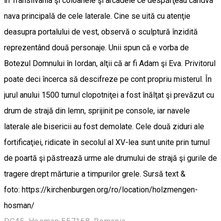
în Transilvania şi coloanele şi arcadele ce despărţeau cândva
nava principală de cele laterale. Cine se uită cu atenţie
deasupra portalului de vest, observă o sculptură înzidită
reprezentând două personaje. Unii spun că e vorba de
Botezul Domnului în Iordan, alţii că ar fi Adam şi Eva. Privitorul
poate deci încerca să descifreze pe cont propriu misterul. În
jurul anului 1500 turnul clopotniţei a fost înălţat şi prevăzut cu
drum de strajă din lemn, sprijinit pe console, iar navele
laterale ale bisericii au fost demolate. Cele două ziduri ale
fortificaţiei, ridicate în secolul al XV-lea sunt unite prin turnul
de poartă şi păstrează urme ale drumului de strajă şi gurile de
tragere drept mărturie a timpurilor grele. Sursă text &
foto: https://kirchenburgen.org/ro/location/holzmengen-
hosman/