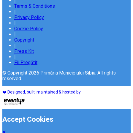
|
Terms & Conditions
|
Privacy Policy
|
Cookie Policy
|
Copyright
|
Press Kit
|
Fii Pregătit
© Copyright 2026 Primăria Municipiului Sibiu. All rights
reserved
❤️ Designed, built, maintained & hosted by
Accept Cookies