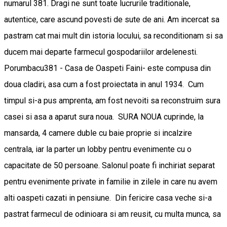
numarul 381. Dragi ne sunt toate lucrurile traditionale,
autentice, care ascund povesti de sute de ani. Am incercat sa
pastram cat mai mult din istoria locului, sa reconditionam si sa
ducem mai departe farmecul gospodariilor ardelenesti.
Porumbacu381 - Casa de Oaspeti Faini- este compusa din
doua cladiri, asa cum a fost proiectata in anul 1934. Cum
timpul si-a pus amprenta, am fost nevoiti sa reconstruim sura
casei si asa a aparut sura noua. SURA NOUA cuprinde, la
mansarda, 4 camere duble cu baie proprie si incalzire
centrala, iar la parter un lobby pentru evenimente cu o
capacitate de 50 persoane. Salonul poate fi inchiriat separat
pentru evenimente private in familie in zilele in care nu avem
alti oaspeti cazati in pensiune. Din fericire casa veche si-a
pastrat farmecul de odinioara si am reusit, cu multa munca, sa