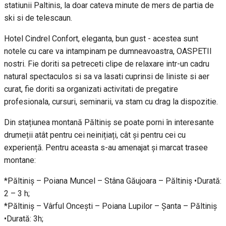
statiunii Paltinis, la doar cateva minute de mers de partia de
ski si de telescaun.
Hotel Cindrel Confort, eleganta, bun gust - acestea sunt
notele cu care va intampinam pe dumneavoastra, OASPETII
nostri. Fie doriti sa petreceti clipe de relaxare intr-un cadru
natural spectaculos si sa va lasati cuprinsi de liniste si aer
curat, fie doriti sa organizati activitati de pregatire
profesionala, cursuri, seminarii, va stam cu drag la dispozitie.
Din stațiunea montană Păltiniș se poate porni în interesante
drumeții atât pentru cei neinițiați, cât și pentru cei cu
experiență. Pentru aceasta s-au amenajat și marcat trasee
montane:
*Păltiniș – Poiana Muncel – Stâna Găujoara – Păltiniș •Durată:
2 – 3 h;
*Păltiniș – Vârful Oncești – Poiana Lupilor – Șanta – Păltiniș
•Durată: 3h;