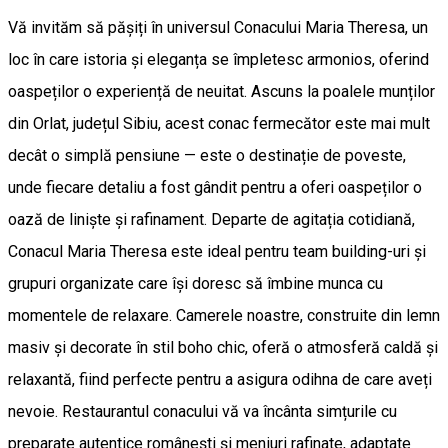
Vă invităm să pășiți în universul Conacului Maria Theresa, un
loc în care istoria și eleganța se împletesc armonios, oferind
oaspeților o experiență de neuitat. Ascuns la poalele munților
din Orlat, județul Sibiu, acest conac fermecător este mai mult
decât o simplă pensiune — este o destinație de poveste,
unde fiecare detaliu a fost gândit pentru a oferi oaspeților o
oază de liniște și rafinament. Departe de agitația cotidiană,
Conacul Maria Theresa este ideal pentru team building-uri și
grupuri organizate care își doresc să îmbine munca cu
momentele de relaxare. Camerele noastre, construite din lemn
masiv și decorate în stil boho chic, oferă o atmosferă caldă și
relaxantă, fiind perfecte pentru a asigura odihna de care aveți
nevoie. Restaurantul conacului vă va încânta simțurile cu
preparate autentice românești și meniuri rafinate, adaptate