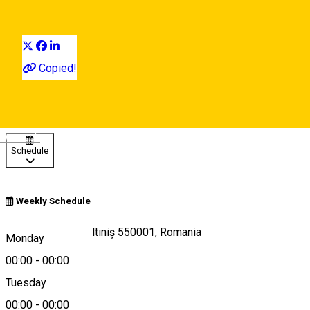
Distribuie
Copied!
00:00 - 00:00
Open
Deutsch
Schedule
Weekly Schedule
Strada Cindrel, Păltiniș 550001, Romania
Monday
00:00
-
00:00
Tuesday
Map
00:00
-
00:00