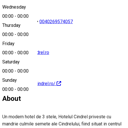
Wednesday
00:00
-
00:00
0040269574056
•
0040269574057
Thursday
00:00
-
00:00
Friday
contact@hotelcindrel.ro
00:00
-
00:00
Saturday
00:00
-
00:00
Sunday
http://www.hotelcindrel.ro/
00:00
-
00:00
About
Un modern hotel de 3 stele, Hotelul Cindrel priveste cu
mandrie culmile semete ale Cindrelului, fiind situat in centrul