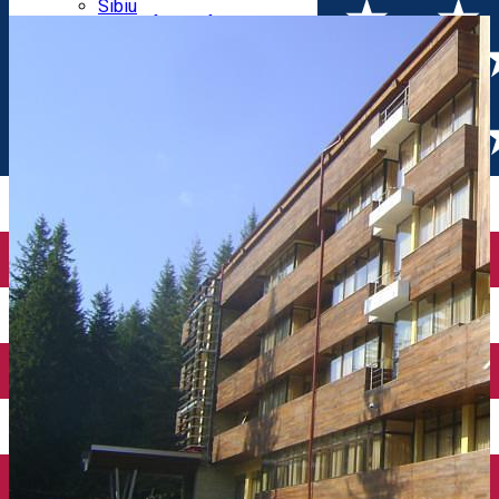
Parking tickets
Sibiu
Parking places
View of Sibiu from Gusterita
Electric vehicle charging points
Arena Platoș