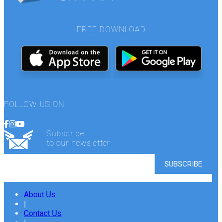
FREE DOWNLOAD
FOLLOW US ON
Subscribe
to our newsletter
About Us
|
Contact Us