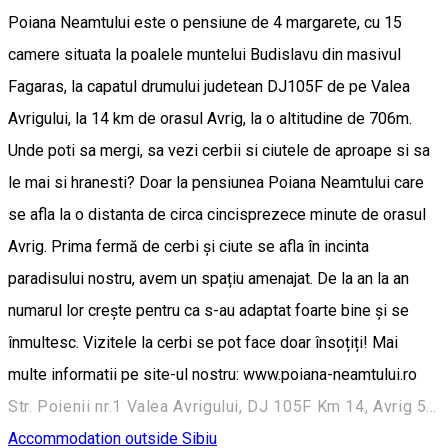
Poiana Neamtului este o pensiune de 4 margarete, cu 15
camere situata la poalele muntelui Budislavu din masivul
Fagaras, la capatul drumului judetean DJ105F de pe Valea
Avrigului, la 14 km de orasul Avrig, la o altitudine de 706m.
Unde poti sa mergi, sa vezi cerbii si ciutele de aproape si sa
le mai si hranesti? Doar la pensiunea Poiana Neamtului care
se afla la o distanta de circa cincisprezece minute de orasul
Avrig. Prima fermă de cerbi și ciute se afla în incinta
paradisului nostru, avem un spațiu amenajat. De la an la an
numarul lor crește pentru ca s-au adaptat foarte bine și se
înmultesc. Vizitele la cerbi se pot face doar însoțiți! Mai
multe informatii pe site-ul nostru: www.poiana-neamtului.ro
Str. Poienii nr.1 Valea Avrigului, DJ 105F Km 14, Avrig 555200, România
Accommodation outside Sibiu