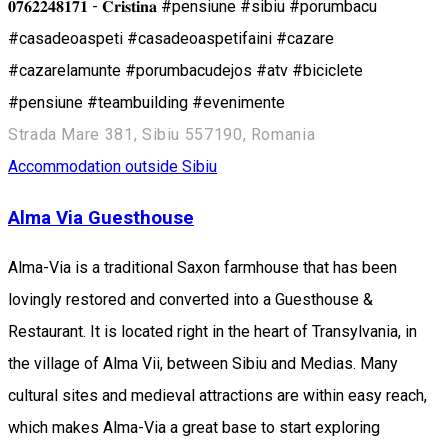
𝟎𝟕𝟔𝟐𝟐𝟒𝟖𝟏𝟕𝟏 - 𝐂𝐫𝐢𝐬𝐭𝐢𝐧𝐚 #pensiune #sibiu #porumbacu
#casadeoaspeti #casadeoaspetifaini #cazare
#cazarelamunte #porumbacudejos #atv #biciclete
#pensiune #teambuilding #evenimente
Strada Mare 381, Sibiu 557190, Romania
Accommodation outside Sibiu
Alma Via Guesthouse
Alma-Via is a traditional Saxon farmhouse that has been
lovingly restored and converted into a Guesthouse &
Restaurant. It is located right in the heart of Transylvania, in
the village of Alma Vii, between Sibiu and Medias. Many
cultural sites and medieval attractions are within easy reach,
which makes Alma-Via a great base to start exploring