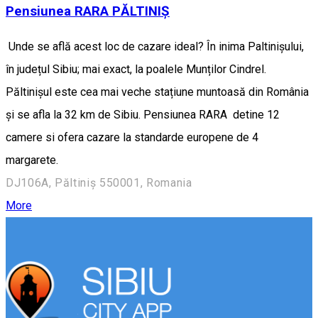
Pensiunea RARA PĂLTINIȘ
Unde se află acest loc de cazare ideal? În inima Paltinișului,
în județul Sibiu; mai exact, la poalele Munților Cindrel.
Păltinișul este cea mai veche stațiune muntoasă din România
și se afla la 32 km de Sibiu. Pensiunea RARA detine 12
camere si ofera cazare la standarde europene de 4
margarete.
DJ106A, Păltiniș 550001, Romania
More