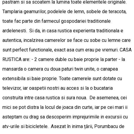
pastram si sa scoatem la lumina toate elementele originale.
Tamplaria geamurilor, podelele de lemn, sobele de teracota,
toate fac parte din farmecul gospodariei traditionale
ardelenesti. Si da, in casa rustica experienta traditionala e
autentica, incalzirea camerelor se face cu sobe cu lemne care
sunt perfect functionale, exact asa cum erau pe vremuri. CASA
RUSTICA are: - 2 camere duble cu baie proprie la parter - la
mansarda o camera cu doua paturi twin unite, o canapea
extensibila si baie proprie. Toate camerele sunt dotate cu
televizor, iar oaspetii nostri au acces si la o bucataria
construita intre casa rustica si sura noua. De asemenea, cei
mici se pot distra la locul de joaca din curte, iar pe cei mari ii
asteptam cu drag sa descoperim imprejurimile in excursii cu
atv-urile si bicicletele. Asezat în inima țării, Porumbacu de