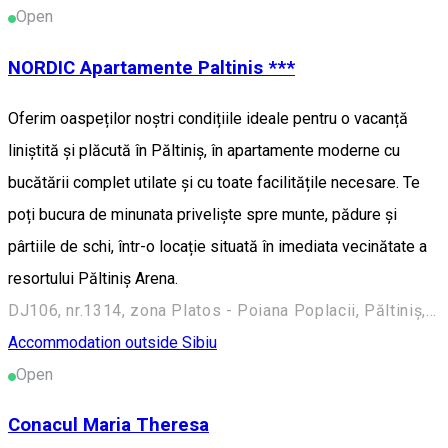
Open
NORDIC Apartamente Paltinis ***
Oferim oaspeților noștri condițiile ideale pentru o vacanță
liniștită și plăcută în Păltiniș, în apartamente moderne cu
bucătării complet utilate și cu toate facilitățile necesare. Te
poți bucura de minunata priveliște spre munte, pădure și
pârtiile de schi, într-o locație situată în imediata vecinătate a
resortului Păltiniș Arena.
DJ106, nr.1314, zona Platos - Poiana Poplacii, Păltiniș, Sibiu, Romania, 550001
Accommodation outside Sibiu
Open
Conacul Maria Theresa