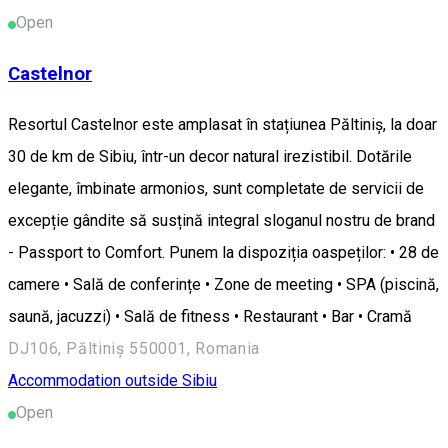
Open
Castelnor
Resortul Castelnor este amplasat în stațiunea Păltiniș, la doar
30 de km de Sibiu, într-un decor natural irezistibil. Dotările
elegante, îmbinate armonios, sunt completate de servicii de
excepție gândite să susțină integral sloganul nostru de brand
- Passport to Comfort. Punem la dispoziția oaspeților: • 28 de
camere • Sală de conferințe • Zone de meeting • SPA (piscină,
saună, jacuzzi) • Sală de fitness • Restaurant • Bar • Cramă
DJ106, Păltiniș 550001, Romania
Accommodation outside Sibiu
Open