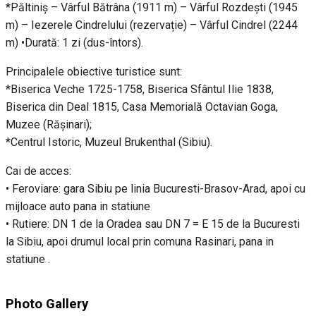
*Păltiniș – Vârful Bătrâna (1911 m) – Vârful Rozdești (1945
m) – Iezerele Cindrelului (rezervație) – Vârful Cindrel (2244
m) •Durată: 1 zi (dus-întors).
Principalele obiective turistice sunt:
*Biserica Veche 1725-1758, Biserica Sfântul Ilie 1838,
Biserica din Deal 1815, Casa Memorială Octavian Goga,
Muzee (Rășinari);
*Centrul Istoric, Muzeul Brukenthal (Sibiu).
Cai de acces:
• Feroviare: gara Sibiu pe linia Bucuresti-Brasov-Arad, apoi cu
mijloace auto pana in statiune
• Rutiere: DN 1 de la Oradea sau DN 7 = E 15 de la Bucuresti
la Sibiu, apoi drumul local prin comuna Rasinari, pana in
statiune .
Photo Gallery