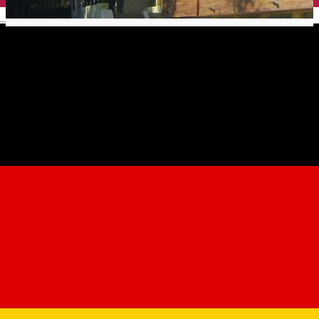
English
Hotel Cindrel ****
Accommodation outside Sibiu