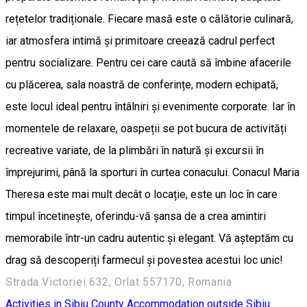
rețetelor tradiționale. Fiecare masă este o călătorie culinară,
iar atmosfera intimă și primitoare creează cadrul perfect
pentru socializare. Pentru cei care caută să îmbine afacerile
cu plăcerea, sala noastră de conferințe, modern echipată,
este locul ideal pentru întâlniri și evenimente corporate. Iar în
momentele de relaxare, oaspeții se pot bucura de activități
recreative variate, de la plimbări în natură și excursii în
împrejurimi, până la sporturi în curtea conacului. Conacul Maria
Theresa este mai mult decât o locație, este un loc în care
timpul încetinește, oferindu-vă șansa de a crea amintiri
memorabile într-un cadru autentic și elegant. Vă așteptăm cu
drag să descoperiți farmecul și povestea acestui loc unic!
Strada Victoriei 632, Orlat 557170, Romania
Activities in Sibiu County
Accommodation outside Sibiu