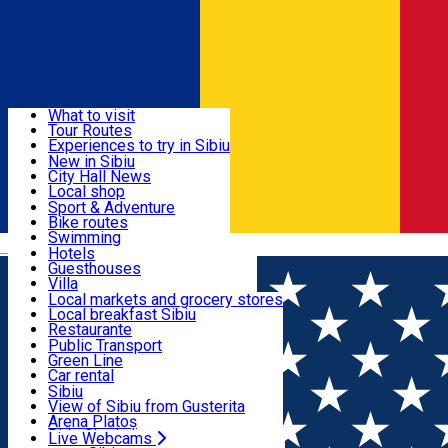
Sign In
Sign Up Free
Discover
What to visit
Tour Routes
Useful info
Experiences to try in Sibiu
Podcast
New in Sibiu
Culture
City Hall News
Activities & Adventure
Museums
Local shop
Churches
Sibiu artisans
Sport & Adventure
Parks, Zoo
Sibiul Verde
Bike routes
Accommodation
County of Sibiu
Public services
Swimming
Română
Education
Riding
Hotels
How do I get to Sibiu
Indoor activities
Guesthouses
Food, Drinks & Nightlife
Tourist Info
Loc de joacă indoor
Villa
Tour Guides
Loc de joacă outdoor
Hostels
Local markets and grocery stores
Guided tours
Ski
Motel
Local breakfast Sibiu
Transport & Parking
Publicații locale
Ice skating
Camping
Restaurante
Beauty salons
Yoga
Renting rooms
Pizza
Public Transport
Rooms for rent
Fast Food
Green Line
Live Webcams
Accommodation outside Sibiu
Coffee
Car rental
Sweets
Rent a bike
Sibiu
Pub, Bar
Scooter rentals
View of Sibiu from Gusterita
Night clubs
Taxi
Arena Platoș
Bakeries
Ride Sharing
Live Webcams
Home
Accommodation outside Sibiu
Hotel Cindrel ****