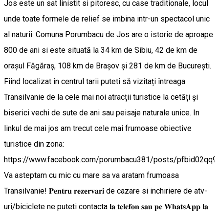
Jos este un sat linistit si pitoresc, cu case traditionale, locul
unde toate formele de relief se imbina intr-un spectacol unic
al naturii. Comuna Porumbacu de Jos are o istorie de aproape
800 de ani si este situată la 34 km de Sibiu, 42 de km de
orașul Făgăraș, 108 km de Brașov și 281 de km de București.
Fiind localizat în centrul tarii puteti să vizitați întreaga
Transilvanie de la cele mai noi atracții turistice la cetăți și
biserici vechi de sute de ani sau peisaje naturale unice. In
linkul de mai jos am trecut cele mai frumoase obiective
turistice din zona:
https://www.facebook.com/porumbacu381/posts/pfbid0
Va asteptam cu mic cu mare sa va aratam frumoasa
Transilvanie! 𝐏𝐞𝐧𝐭𝐫𝐮 𝐫𝐞𝐳𝐞𝐫𝐯𝐚𝐫𝐢 de cazare si inchiriere de atv-
uri/biciclete ne puteti contacta 𝐥𝐚 𝐭𝐞𝐥𝐞𝐟𝐨𝐧 𝐬𝐚𝐮 𝐩𝐞 𝐖𝐡𝐚𝐭𝐬𝐀𝐩𝐩 𝐥𝐚