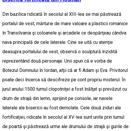
Din bazilica ridicată în secolul al XIII-lea se mai păstrează
portalul de vest, mărturie de mare valoare a plasticii romanice
în Transilvania şi coloanele şi arcadele ce despărţeau cândva
nava principală de cele laterale. Cine se uită cu atenţie
deasupra portalului de vest, observă o sculptură înzidită
reprezentând două personaje. Unii spun că e vorba de
Botezul Domnului în Iordan, alţii că ar fi Adam şi Eva. Privitorul
poate deci încerca să descifreze pe cont propriu misterul. În
jurul anului 1500 turnul clopotniţei a fost înălţat şi prevăzut cu
drum de strajă din lemn, sprijinit pe console, iar navele
laterale ale bisericii au fost demolate. Cele două ziduri ale
fortificaţiei, ridicate în secolul al XV-lea sunt unite prin turnul
de poartă şi păstrează urme ale drumului de strajă şi gurile de