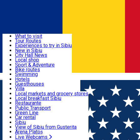
Sign In
Sign Up Free
Discover
What to visit
Tour Routes
Useful info
Experiences to try in Sibiu
Podcast
New in Sibiu
Culture
City Hall News
Activities & Adventure
Museums
Local shop
Churches
Sibiu artisans
Sport & Adventure
Parks, Zoo
Sibiul Verde
Bike routes
Accommodation
County of Sibiu
Public services
Swimming
Română
Education
Riding
Hotels
How do I get to Sibiu
Indoor activities
Guesthouses
Food, Drinks & Nightlife
Tourist Info
Loc de joacă indoor
Villa
Tour Guides
Loc de joacă outdoor
Hostels
Local markets and grocery stores
Guided tours
Ski
Motel
Local breakfast Sibiu
Transport & Parking
Publicații locale
Ice skating
Camping
Restaurante
Beauty salons
Yoga
Renting rooms
Pizza
Public Transport
Rooms for rent
Fast Food
Green Line
Live Webcams
Accommodation outside Sibiu
Coffee
Car rental
Sweets
Rent a bike
Sibiu
Pub, Bar
Scooter rentals
View of Sibiu from Gusterita
Night clubs
Taxi
Arena Platoș
Bakeries
Ride Sharing
Live Webcams
Home
Landmark
House with Caryatides