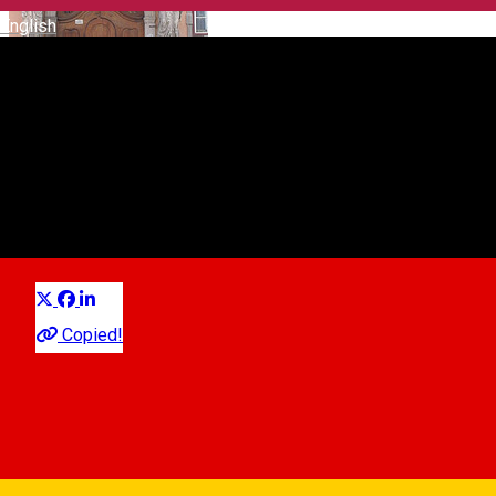
English
House with Caryatides
Landmark
Distribuie
Copied!
Casa cu Cariatide-Micul Palat, Str. Mitropoliei, Nr. 13, Sibiu,
România