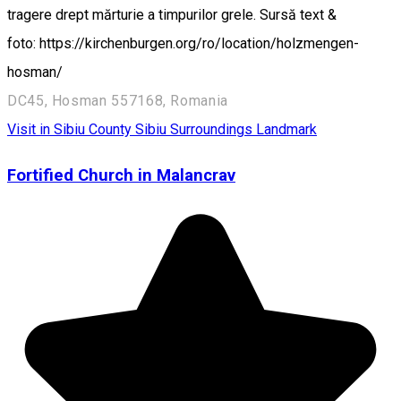
tragere drept mărturie a timpurilor grele. Sursă text &
foto: https://kirchenburgen.org/ro/location/holzmengen-
hosman/
DC45, Hosman 557168, Romania
Visit in Sibiu County
Sibiu Surroundings
Landmark
Fortified Church in Malancrav