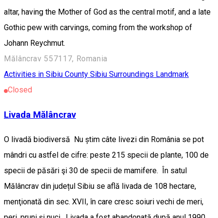
altar, having the Mother of God as the central motif, and a late
Gothic pew with carvings, coming from the workshop of
Johann Reychmut.
Mălâncrav 557117, Romania
Activities in Sibiu County
Sibiu Surroundings
Landmark
Closed
Livada Mălâncrav
O livadă biodiversă Nu știm câte livezi din România se pot
mândri cu astfel de cifre: peste 215 specii de plante, 100 de
specii de păsări şi 30 de specii de mamifere. În satul
Mălâncrav din județul Sibiu se află livada de 108 hectare,
menţionată din sec. XVII, în care cresc soiuri vechi de meri,
peri, pruni şi nuci. Livada a fost abandonată după anul 1990,