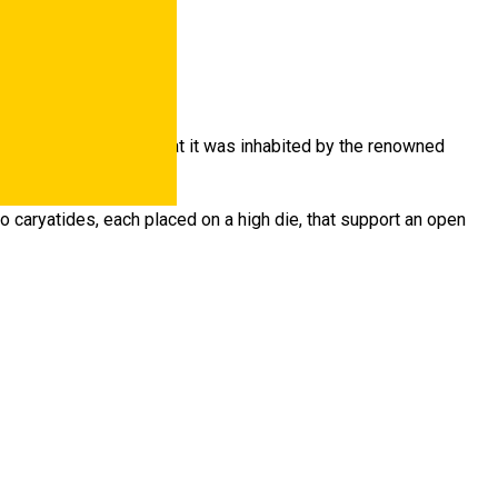
baroque of Sibiu.
 famous for the fact that it was inhabited by the renowned
o caryatides, each placed on a high die, that support an open