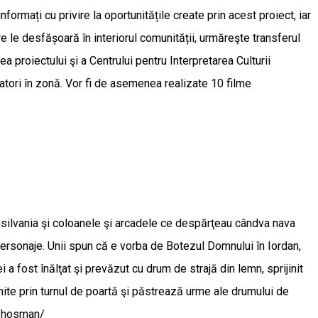
 informați cu privire la oportunitățile create prin acest proiect, iar
re le desfășoară în interiorul comunității, urmăreşte transferul
a proiectului şi a Centrului pentru Interpretarea Culturii
itatori în zonă. Vor fi de asemenea realizate 10 filme
ransilvania şi coloanele şi arcadele ce despărţeau cândva nava
personaje. Unii spun că e vorba de Botezul Domnului în Iordan,
i a fost înălţat şi prevăzut cu drum de strajă din lemn, sprijinit
 unite prin turnul de poartă şi păstrează urme ale drumului de
en-hosman/