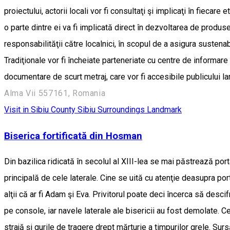
proiectului, actorii locali vor fi consultaţi şi implicaţi în fiecare
o parte dintre ei va fi implicată direct în dezvoltarea de produse
responsabilităţii către localnici, în scopul de a asigura sustenab
Tradiţionale vor fi încheiate parteneriate cu centre de informare 
documentare de scurt metraj, care vor fi accesibile publicului 
Alma Vii 557161, Romania
Visit in Sibiu County
Sibiu Surroundings
Landmark
Biserica fortificată din Hosman
Din bazilica ridicată în secolul al XIII-lea se mai păstrează po
principală de cele laterale. Cine se uită cu atenţie deasupra po
alţii că ar fi Adam şi Eva. Privitorul poate deci încerca să descif
pe console, iar navele laterale ale bisericii au fost demolate. Ce
strajă şi gurile de tragere drept mărturie a timpurilor grele. 