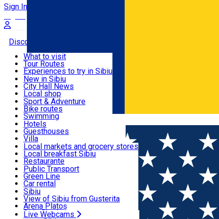
Sign In
Sign Up Free
Discover
What to visit
Tour Routes
Useful info
Experiences to try in Sibiu
Podcast
New in Sibiu
Culture
City Hall News
Activities & Adventure
Museums
Local shop
Churches
Sibiu artisans
Sport & Adventure
Parks, Zoo
Sibiul Verde
Bike routes
Accommodation
County of Sibiu
Public services
Swimming
Română
Education
Riding
Hotels
How do I get to Sibiu
Indoor activities
Guesthouses
Food, Drinks & Nightlife
Tourist Info
Loc de joacă indoor
Villa
Tour Guides
Loc de joacă outdoor
Hostels
Local markets and grocery stores
Guided tours
Ski
Motel
Local breakfast Sibiu
Transport & Parking
Publicații locale
Ice skating
Camping
Restaurante
Beauty salons
Yoga
Renting rooms
Pizza
Public Transport
Rooms for rent
Fast Food
Green Line
Live Webcams
Accommodation outside Sibiu
Coffee
Car rental
Sweets
Rent a bike
Sibiu
Pub, Bar
Scooter rentals
View of Sibiu from Gusterita
Night clubs
Taxi
Arena Platoș
Bakeries
Ride Sharing
Live Webcams
Home
Landmark
House with Caryatides