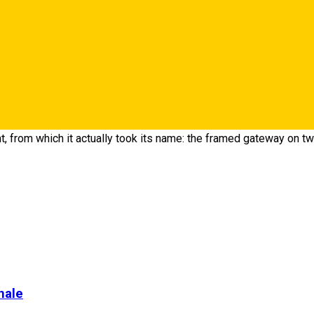
ocated on Mitropoliei Street, at no. 13 and it belongs to the late 
 after the year 1786, was placed on the location of an older one,
nt, from which it actually took its name: the framed gateway on tw
onale