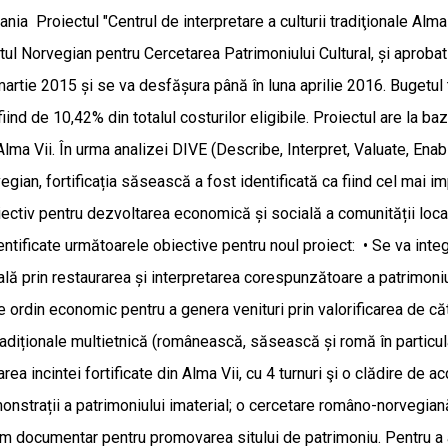
nia Proiectul "Centrul de interpretare a culturii tradiţionale Alma Vi
tutul Norvegian pentru Cercetarea Patrimoniului Cultural, și apro
a martie 2015 și se va desfășura până în luna aprilie 2016. Bugetul 
iind de 10,42% din totalul costurilor eligibile. Proiectul are la 
lma Vii. În urma analizei DIVE (Describe, Interpret, Valuate, Enable
an, fortificația săsească a fost identificată ca fiind cel mai imp
iectiv pentru dezvoltarea economică și socială a comunității loc
ntificate următoarele obiective pentru noul proiect: • Se va integr
ă prin restaurarea și interpretarea corespunzătoare a patrimoniului 
e ordin economic pentru a genera venituri prin valorificarea de că
radiționale multietnică (românească, săsească și romă în particular
rea incintei fortificate din Alma Vii, cu 4 turnuri şi o clădire de 
emonstrații a patrimoniului imaterial; o cercetare româno-norvegi
film documentar pentru promovarea sitului de patrimoniu. Pentru a 