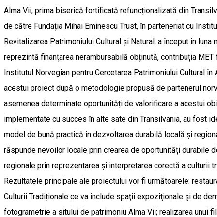
Alma Vii, prima biserică fortificată refuncționalizată din Transilva
de către Fundația Mihai Eminescu Trust, în parteneriat cu Insti
Revitalizarea Patrimoniului Cultural și Natural, a început în lun
reprezintă finanţarea nerambursabilă obținută, contribuția MET f
Institutul Norvegian pentru Cercetarea Patrimoniului Cultural în A
acestui proiect după o metodologie propusă de partenerul norvegi
asemenea determinate oportunități de valorificare a acestui ob
implementate cu succes în alte sate din Transilvania, au fost ide
model de bună practică în dezvoltarea durabilă locală și regional
răspunde nevoilor locale prin crearea de oportunități durabile d
regionale prin reprezentarea și interpretarea corectă a culturii t
Rezultatele principale ale proiectului vor fi următoarele: restaura
Culturii Tradiționale ce va include spaţii expoziţionale şi de d
fotogrametrie a sitului de patrimoniu Alma Vii; realizarea unui 