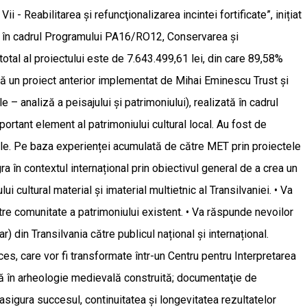
i - Reabilitarea și refuncţionalizarea incintei fortificate”, inițiat
bat în cadrul Programului PA16/RO12, Conservarea și
total al proiectului este de 7.643.499,61 lei, din care 89,58%
bază un proiect anterior implementat de Mihai Eminescu Trust și
 – analiză a peisajului și patrimoniului), realizată în cadrul
ortant element al patrimoniului cultural local. Au fost de
ale. Pe baza experienței acumulată de către MET prin proiectele
a în contextul internațional prin obiectivul general de a crea un
cultural material și imaterial multietnic al Transilvaniei. • Va
tre comunitate a patrimoniului existent. • Va răspunde nevoilor
) din Transilvania către publicul național și internațional.
acces, care vor fi transformate într-un Centru pentru Interpretarea
ană în arheologie medievală construită; documentaţie de
asigura succesul, continuitatea și longevitatea rezultatelor