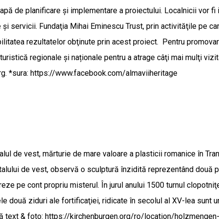
 etapă de planificare și implementare a proiectului. Localnicii vor fi
 și servicii. Fundaţia Mihai Eminescu Trust, prin activităţile pe ca
ilitatea rezultatelor obţinute prin acest proiect. Pentru promovare
turistică regionale și naționale pentru a atrage câţi mai mulţi viz
larg. *sura: https://www.facebook.com/almaviiheritage
rtalul de vest, mărturie de mare valoare a plasticii romanice în T
rtalului de vest, observă o sculptură înzidită reprezentând două 
reze pe cont propriu misterul. În jurul anului 1500 turnul clopotniţe
le două ziduri ale fortificaţiei, ridicate în secolul al XV-lea sunt
Sursă text & foto: https://kirchenburgen.org/ro/location/holzmeng