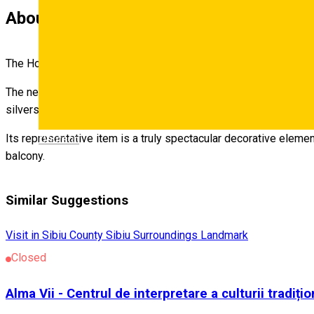
About
The House with Caryatides, also known as the Little Palace, is l
The new building, built by the widow of Count Gregorius Bethlen
silversmith Sebastian Hann.
Its representative item is a truly spectacular decorative eleme
Deutsch
balcony.
Similar Suggestions
Visit in Sibiu County
Sibiu Surroundings
Landmark
Closed
Alma Vii - Centrul de interpretare a culturii tradiți