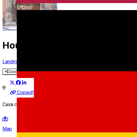
English
House with Caryatides
Landmark
Distribuie
Copied!
Casa cu Cariatide-Micul Palat, Str. Mitropoliei, Nr. 13, Sibiu, Ro
Map