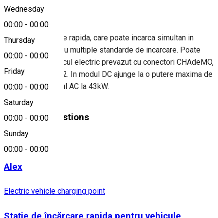
About
Wednesday
00:00
-
00:00
Statie de incarcare rapida, care poate incarca simultan in
Thursday
modul AC si DC, cu multiple standarde de incarcare. Poate
00:00
-
00:00
incarca orice vehicul electric prevazut cu conectori CHAdeMO,
Friday
CCS sau AC Type2. In modul DC ajunge la o putere maxima de
50 kW, iar in modul AC la 43kW.
00:00
-
00:00
Saturday
Similar Suggestions
00:00
-
00:00
Sunday
Car parking
00:00
-
00:00
Alex
Electric vehicle charging point
Stație de încărcare rapida pentru vehicule