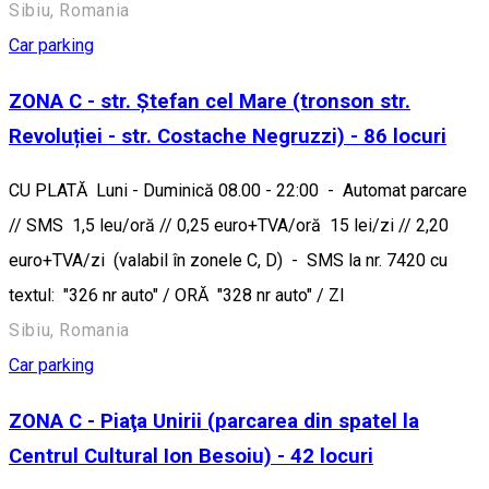
Sibiu, Romania
Car parking
ZONA C - str. Ștefan cel Mare (tronson str.
Revoluției - str. Costache Negruzzi) - 86 locuri
CU PLATĂ Luni - Duminică 08.00 - 22:00 - Automat parcare
// SMS 1,5 leu/oră // 0,25 euro+TVA/oră 15 lei/zi // 2,20
euro+TVA/zi (valabil în zonele C, D) - SMS la nr. 7420 cu
textul: "326 nr auto" / ORĂ "328 nr auto" / ZI
Sibiu, Romania
Car parking
ZONA C - Piaţa Unirii (parcarea din spatel la
Centrul Cultural Ion Besoiu) - 42 locuri