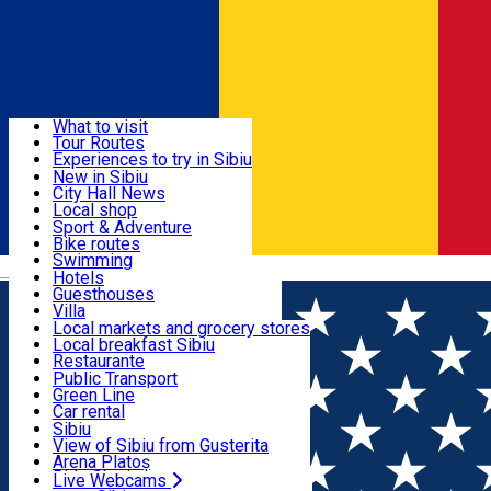
Sign In
Sign Up Free
Discover
What to visit
Tour Routes
Useful info
Experiences to try in Sibiu
Podcast
New in Sibiu
Culture
City Hall News
Activities & Adventure
Museums
Local shop
Churches
Sibiu artisans
Sport & Adventure
Parks, Zoo
Sibiul Verde
Bike routes
Accommodation
County of Sibiu
Public services
Swimming
Română
Education
Riding
Hotels
How do I get to Sibiu
Indoor activities
Guesthouses
Food, Drinks & Nightlife
Tourist Info
Loc de joacă indoor
Villa
Tour Guides
Loc de joacă outdoor
Hostels
Local markets and grocery stores
Guided tours
Ski
Motel
Local breakfast Sibiu
Transport & Parking
Publicații locale
Ice skating
Camping
Restaurante
Beauty salons
Yoga
Renting rooms
Pizza
Public Transport
Rooms for rent
Fast Food
Green Line
Live Webcams
Accommodation outside Sibiu
Coffee
Car rental
Sweets
Rent a bike
Sibiu
Pub, Bar
Scooter rentals
View of Sibiu from Gusterita
Night clubs
Taxi
Arena Platoș
Bakeries
Ride Sharing
Live Webcams
Home
Places
Kaufland, șos. Alba Iulia nr. 40 - Stație de