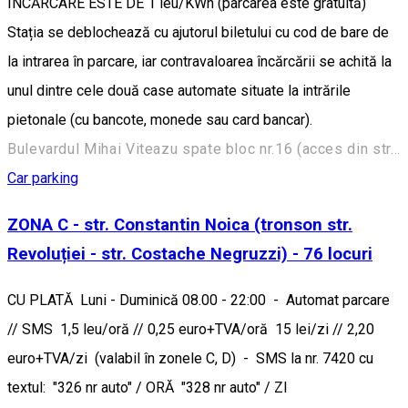
ÎNCĂRCARE ESTE DE 1 leu/KWh (parcarea este gratuită)
Stația se deblochează cu ajutorul biletului cu cod de bare de
la intrarea în parcare, iar contravaloarea încărcării se achită la
unul dintre cele două case automate situate la intrările
pietonale (cu bancote, monede sau card bancar).
Bulevardul Mihai Viteazu spate bloc nr.16 (acces din str. N. Iorga sau din str. Rahovei)
Car parking
ZONA C - str. Constantin Noica (tronson str.
Revoluției - str. Costache Negruzzi) - 76 locuri
CU PLATĂ Luni - Duminică 08.00 - 22:00 - Automat parcare
// SMS 1,5 leu/oră // 0,25 euro+TVA/oră 15 lei/zi // 2,20
euro+TVA/zi (valabil în zonele C, D) - SMS la nr. 7420 cu
textul: "326 nr auto" / ORĂ "328 nr auto" / ZI