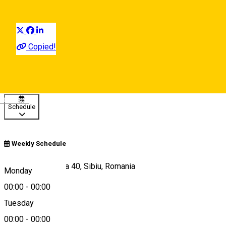
Distribuie
Copied!
00:00 - 00:00
Open
Deutsch
Schedule
Weekly Schedule
Șoseaua Alba Iulia 40, Sibiu, Romania
Monday
00:00
-
00:00
Tuesday
Map
00:00
-
00:00