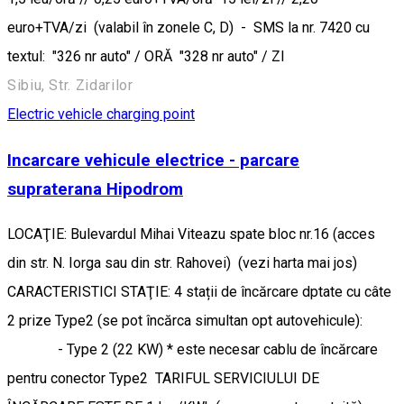
euro+TVA/zi (valabil în zonele C, D) - SMS la nr. 7420 cu
textul: "326 nr auto" / ORĂ "328 nr auto" / ZI
Sibiu, Str. Zidarilor
Electric vehicle charging point
Incarcare vehicule electrice - parcare
supraterana Hipodrom
LOCAŢIE: Bulevardul Mihai Viteazu spate bloc nr.16 (acces
din str. N. Iorga sau din str. Rahovei) (vezi harta mai jos)
CARACTERISTICI STAŢIE: 4 stații de încărcare dptate cu câte
2 prize Type2 (se pot încărca simultan opt autovehicule):
- Type 2 (22 KW) * este necesar cablu de încărcare
pentru conector Type2 TARIFUL SERVICIULUI DE