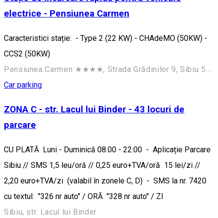
electrice - Pensiunea Carmen
Caracteristici stație: - Type 2 (22 KW) - CHAdeMO (50KW) -
CCS2 (50KW)
Pensiunea Carmen ★★★★, Strada Grădinilor 9, Sibiu 550272, România
Car parking
ZONA C - str. Lacul lui Binder - 43 locuri de
parcare
CU PLATĂ Luni - Duminică 08.00 - 22:00 - Aplicație Parcare
Sibiu // SMS 1,5 leu/oră // 0,25 euro+TVA/oră 15 lei/zi //
2,20 euro+TVA/zi (valabil în zonele C, D) - SMS la nr. 7420
cu textul: "326 nr auto" / ORĂ "328 nr auto" / ZI
Sibiu, str. Lacul lui Binder