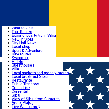
Sign In
Sign Up Free
Discover
What to visit
Tour Routes
Useful info
Experiences to try in Sibiu
Podcast
New in Sibiu
Culture
City Hall News
Activities & Adventure
Museums
Local shop
Churches
Sibiu artisans
Sport & Adventure
Parks, Zoo
Sibiul Verde
Bike routes
Accommodation
County of Sibiu
Public services
Swimming
Română
Education
Riding
Hotels
How do I get to Sibiu
Indoor activities
Guesthouses
Food, Drinks & Nightlife
Tourist Info
Loc de joacă indoor
Villa
Tour Guides
Loc de joacă outdoor
Hostels
Local markets and grocery stores
Guided tours
Ski
Motel
Local breakfast Sibiu
Transport & Parking
Publicații locale
Ice skating
Camping
Restaurante
Beauty salons
Yoga
Renting rooms
Pizza
Public Transport
Rooms for rent
Fast Food
Green Line
Live Webcams
Accommodation outside Sibiu
Coffee
Car rental
Sweets
Rent a bike
Sibiu
Pub, Bar
Scooter rentals
View of Sibiu from Gusterita
Night clubs
Taxi
Arena Platoș
Bakeries
Ride Sharing
Live Webcams
Home
Ngo
Asociatia filantropica "Sfântul Nicolae"