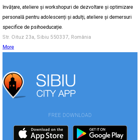
învățare, ateliere și workshopuri de dezvoltare și optimizare
personală pentru adolescenți și adulți, ateliere și demersuri
specifice de psihoeducație.
Str. Oituz 23a, Sibiu 550337, România
More
FREE DOWNLOAD