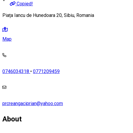
Copied!
Piața Iancu de Hunedoara 20, Sibiu, Romania
Map
0746034318
•
0771209459
prcreangaciprian@yahoo.com
About