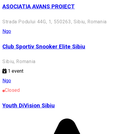
ASOCIATIA AVANS PROIECT
Strada Podului 44G, 1, 550263, Sibiu, Romania
Ngo
Club Sportiv Snooker Elite Sibiu
Sibiu, Romania
1
event
Ngo
Closed
Youth DiVision Sibiu