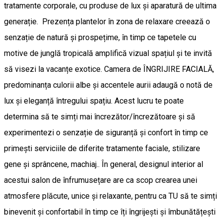
tratamente corporale, cu produse de lux și aparatură de ultima
generație. Prezența plantelor în zona de relaxare creează o
senzație de natură și prospețime, în timp ce tapetele cu
motive de junglă tropicală amplifică vizual spațiul și te invită
să visezi la vacanțe exotice. Camera de ÎNGRIJIRE FACIALĂ,
predominanța culorii albe și accentele aurii adaugă o notă de
lux și eleganță întregului spațiu. Acest lucru te poate
determina să te simți mai încrezător/încrezătoare și să
experimentezi o senzație de siguranță și confort în timp ce
primești serviciile de diferite tratamente faciale, stilizare
gene și sprâncene, machiaj.. În general, designul interior al
acestui salon de înfrumusețare are ca scop crearea unei
atmosfere plăcute, unice și relaxante, pentru ca TU să te simți
binevenit și confortabil în timp ce îți îngrijești și îmbunătățești