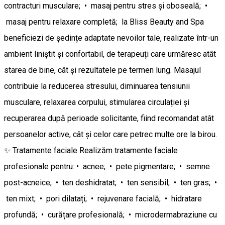
contracturi musculare; • masaj pentru stres și oboseală; •
masaj pentru relaxare completă; la Bliss Beauty and Spa
beneficiezi de ședințe adaptate nevoilor tale, realizate într-un
ambient liniștit și confortabil, de terapeuți care urmăresc atât
starea de bine, cât și rezultatele pe termen lung. Masajul
contribuie la reducerea stresului, diminuarea tensiunii
musculare, relaxarea corpului, stimularea circulației și
recuperarea după perioade solicitante, fiind recomandat atât
persoanelor active, cât și celor care petrec multe ore la birou.
✨ Tratamente faciale Realizăm tratamente faciale
profesionale pentru: • acnee; • pete pigmentare; • semne
post-acneice; • ten deshidratat; • ten sensibil; • ten gras; •
ten mixt; • pori dilatați; • rejuvenare facială; • hidratare
profundă; • curățare profesională; • microdermabraziune cu