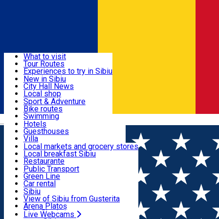
Sign In
Sign Up Free
Discover
What to visit
Tour Routes
Useful info
Experiences to try in Sibiu
Podcast
New in Sibiu
Culture
City Hall News
Activities & Adventure
Museums
Local shop
Churches
Sibiu artisans
Sport & Adventure
Parks, Zoo
Sibiul Verde
Bike routes
Accommodation
County of Sibiu
Public services
Swimming
Română
Education
Riding
Hotels
How do I get to Sibiu
Indoor activities
Guesthouses
Food, Drinks & Nightlife
Tourist Info
Loc de joacă indoor
Villa
Tour Guides
Loc de joacă outdoor
Hostels
Local markets and grocery stores
Guided tours
Ski
Motel
Local breakfast Sibiu
Transport & Parking
Publicații locale
Ice skating
Camping
Restaurante
Beauty salons
Yoga
Renting rooms
Pizza
Public Transport
Rooms for rent
Fast Food
Green Line
Live Webcams
Accommodation outside Sibiu
Coffee
Car rental
Sweets
Rent a bike
Sibiu
Pub, Bar
Scooter rentals
View of Sibiu from Gusterita
Night clubs
Taxi
Arena Platoș
Bakeries
Ride Sharing
Live Webcams
Home
Spa & Wellness
Shining Body Sibiu