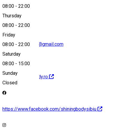
08:00
-
22:00
0740 500 527
Thursday
08:00
-
22:00
Friday
shiningbodysibiu@gmail.com
08:00
-
22:00
Saturday
08:00
-
15:00
Sunday
https://shiningbody.ro
Closed
https://www.facebook.com/shiningbodysibiu