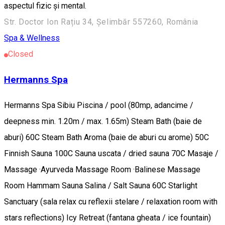
aspectul fizic și mental.
Str. Doctor Ion Rațiu 34, Șelimbăr 557260, România
Spa & Wellness
Closed
Hermanns Spa
Hermanns Spa Sibiu Piscina / pool (80mp, adancime /
deepness min. 1.20m / max. 1.65m) Steam Bath (baie de
aburi) 60C Steam Bath Aroma (baie de aburi cu arome) 50C
Finnish Sauna 100C Sauna uscata / dried sauna 70C Masaje /
Massage ·Ayurveda Massage Room ·Balinese Massage
Room Hammam Sauna Salina / Salt Sauna 60C Starlight
Sanctuary (sala relax cu reflexii stelare / relaxation room with
stars reflections) Icy Retreat (fantana gheata / ice fountain)