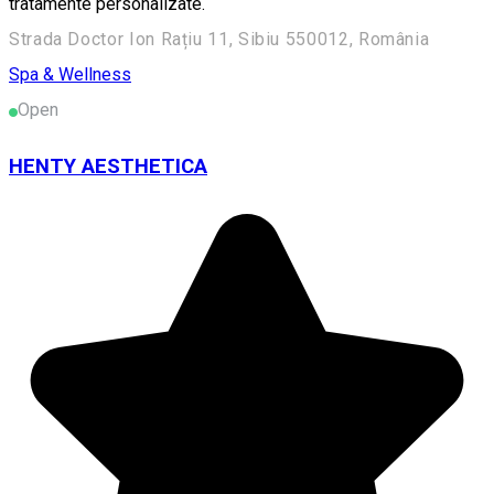
tratamente personalizate.
Strada Doctor Ion Rațiu 11, Sibiu 550012, România
Spa & Wellness
Open
HENTY AESTHETICA