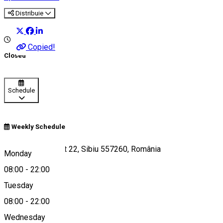
Distribuie
Copied!
Closed
Schedule
Weekly Schedule
Str. Școala de Înot 22, Sibiu 557260, România
Monday
08:00
-
22:00
Tuesday
Map
08:00
-
22:00
Wednesday