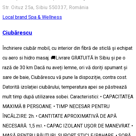
Str. Oituz 25a, Sibiu 550337, România
Local brand
Spa & Wellness
Ciubărescu
Închiriere ciubăr mobil, cu interior din fibră de sticlă și echipat
cu aero si hidro masaj. 🚚Livrare GRATUITĂ în Sibiu și pe o
rază de 30 km Dacă nu aveți lemne, ori vă doriți spumant și
sare de baie, Ciubărescu vă pune la dispoziție, contra cost.
Datorită izolației ciubărului, temperatura apei se păstrează
mult timp după utilizarea sobei. Caracteristici: • CAPACITATEA
MAXIMĂ 8 PERSOANE. • TIMP NECESAR PENTRU
ÎNCĂLZIRE: 2h. • CANTITATE APROXIMATIVĂ DE APĂ
NECESARĂ: 1,5 mᶾ. • CAPAC IZOLANT UȘOR DE MANEVRAT. •
MASĂ PENTRU BĂUTURI, SUPORT STICLE/PAHARE. • SOBĂ