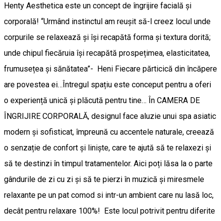
Henty Aesthetica este un concept de îngrijire facială și
corporală! “Urmând instinctul am reușit să-l creez locul unde
corpurile se relaxează și își recapătă forma și textura dorită;
unde chipul fiecăruia își recapătă prospețimea, elasticitatea,
frumusețea și sănătatea”- Heni Fiecare părticică din încăpere
are povestea ei…Întregul spațiu este conceput pentru a oferi
o experiență unică și plăcută pentru tine… În CAMERA DE
ÎNGRIJIRE CORPORALĂ, designul face aluzie unui spa asiatic
modern și sofisticat, împreună cu accentele naturale, creează
o senzație de confort și liniște, care te ajută să te relaxezi și
să te destinzi în timpul tratamentelor. Aici poți lăsa la o parte
gândurile de zi cu zi și să te pierzi în muzică și miresmele
relaxante pe un pat comod si intr-un ambient care nu lasă loc,
decât pentru relaxare 100%! Este locul potrivit pentru diferite