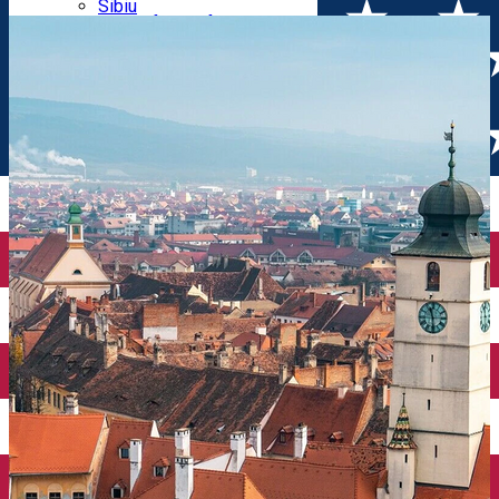
Parking tickets
Sibiu
Parking places
View of Sibiu from Gusterita
Electric vehicle charging points
Arena Platoș