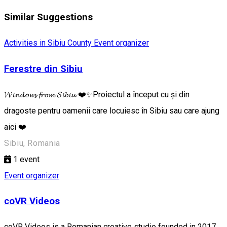
Similar Suggestions
Activities in Sibiu County
Event organizer
Ferestre din Sibiu
𝓦𝓲𝓷𝓭𝓸𝔀𝓼 𝓯𝓻𝓸𝓶 𝓢𝓲𝓫𝓲𝓾 ❤️✨Proiectul a început cu și din
dragoste pentru oamenii care locuiesc în Sibiu sau care ajung
aici ❤️
Sibiu, Romania
1
event
Event organizer
coVR Videos
coVR Videos is a Romanian creative studio founded in 2017