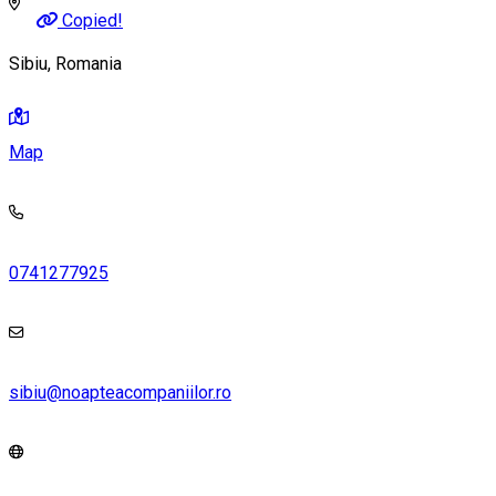
Copied!
Sibiu, Romania
Map
0741277925
sibiu@noapteacompaniilor.ro