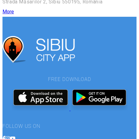
Strada Măsarilor 2, Sibiu 550195, România
More
FREE DOWNLOAD
FOLLOW US ON