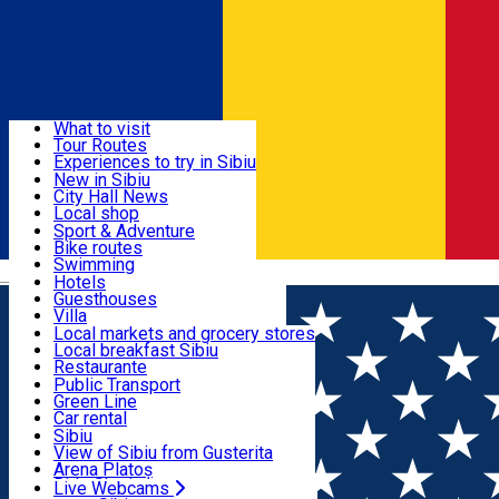
Sign In
Sign Up Free
Discover
What to visit
Tour Routes
Useful info
Experiences to try in Sibiu
Podcast
New in Sibiu
Culture
City Hall News
Activities & Adventure
Museums
Local shop
Churches
Sibiu artisans
Sport & Adventure
Parks, Zoo
Sibiul Verde
Bike routes
Accommodation
County of Sibiu
Public services
Swimming
Română
Education
Riding
Hotels
How do I get to Sibiu
Indoor activities
Guesthouses
Food, Drinks & Nightlife
Tourist Info
Loc de joacă indoor
Villa
Tour Guides
Loc de joacă outdoor
Hostels
Local markets and grocery stores
Guided tours
Ski
Motel
Local breakfast Sibiu
Transport & Parking
Publicații locale
Ice skating
Camping
Restaurante
Beauty salons
Yoga
Renting rooms
Pizza
Public Transport
Rooms for rent
Fast Food
Green Line
Live Webcams
Accommodation outside Sibiu
Coffee
Car rental
Sweets
Rent a bike
Sibiu
Pub, Bar
Scooter rentals
View of Sibiu from Gusterita
Night clubs
Taxi
Arena Platoș
Bakeries
Ride Sharing
Live Webcams
Home
Event organizer
Noaptea Companiilor Sibiu