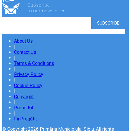
Subscribe
to our newsletter
About Us
|
Contact Us
|
Terms & Conditions
|
Privacy Policy
|
Cookie Policy
|
Copyright
|
Press Kit
|
Fii Pregătit
© Copyright 2026 Primăria Municipiului Sibiu. All rights