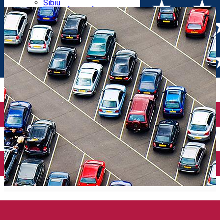
Parking tickets
Sibiu
Parking places
View of Sibiu from Gusterita
Electric vehicle charging points
Arena Platoș