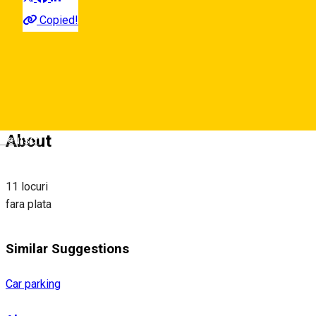
Copied!
Bulevardul Corneliu Coposu,
Map
About
Deutsch
11 locuri
fara plata
Similar Suggestions
Car parking