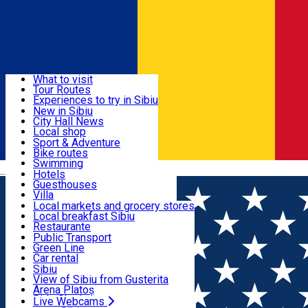
Sign In
Sign Up Free
Discover
What to visit
Tour Routes
Useful info
Experiences to try in Sibiu
Podcast
New in Sibiu
Culture
City Hall News
Activities & Adventure
Museums
Local shop
Churches
Sibiu artisans
Sport & Adventure
Parks, Zoo
Sibiul Verde
Bike routes
Accommodation
County of Sibiu
Public services
Swimming
Română
Education
Riding
Hotels
How do I get to Sibiu
Indoor activities
Guesthouses
Food, Drinks & Nightlife
Tourist Info
Loc de joacă indoor
Villa
Tour Guides
Loc de joacă outdoor
Hostels
Local markets and grocery stores
Guided tours
Ski
Motel
Local breakfast Sibiu
Transport & Parking
Publicații locale
Ice skating
Camping
Restaurante
Beauty salons
Yoga
Renting rooms
Pizza
Public Transport
Rooms for rent
Fast Food
Green Line
Live Webcams
Accommodation outside Sibiu
Coffee
Car rental
Sweets
Rent a bike
Sibiu
Pub, Bar
Scooter rentals
View of Sibiu from Gusterita
Night clubs
Taxi
Arena Platoș
Bakeries
Ride Sharing
Live Webcams
Home
Car parking
Parcare - Coposu sens giratoriu