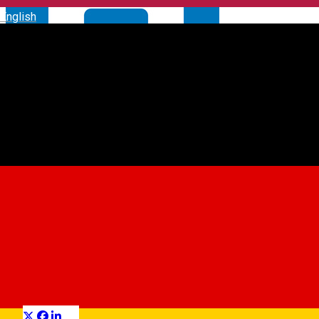
English
Parcare - Coposu sens
giratoriu
Car parking
Distribuie