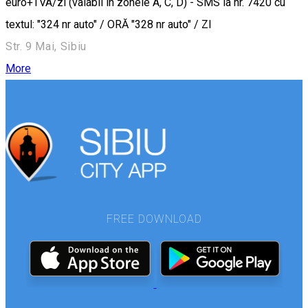
euro+TVA/zi (valabil în zonele A, C, D) - SMS la nr. 7420 cu
textul: "324 nr auto" / ORĂ "328 nr auto" / ZI
Str. 9 Mai, Sibiu
More
FREE DOWNLOAD