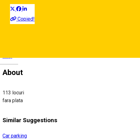
Copied!
Bulevardul Mihai Viteazul,
Map
Deutsch
About
113 locuri
fara plata
Similar Suggestions
Car parking