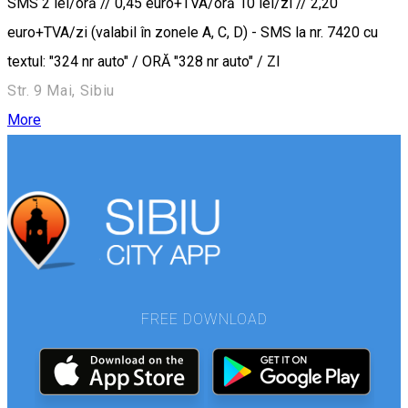
SMS 2 lei/oră // 0,45 euro+TVA/oră 10 lei/zi // 2,20
euro+TVA/zi (valabil în zonele A, C, D) - SMS la nr. 7420 cu
textul: "324 nr auto" / ORĂ "328 nr auto" / ZI
Str. 9 Mai, Sibiu
More
FREE DOWNLOAD