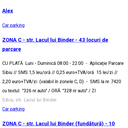
Alex
Car parking
ZONA C - str. Lacul lui Binder - 43 locuri de
parcare
CU PLATĂ Luni - Duminică 08.00 - 22:00 - Aplicație Parcare
Sibiu // SMS 1,5 leu/oră // 0,25 euro+TVA/oră 15 lei/zi //
2,20 euro+TVA/zi (valabil în zonele C, D) - SMS la nr. 7420
cu textul: "326 nr auto" / ORĂ "328 nr auto" / ZI
Sibiu, str. Lacul lui Binder
Car parking
ZONA C - str. Lacul lui Binder (fundătură) - 10