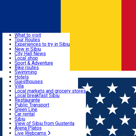
Sign In
Sign Up Free
Discover
What to visit
Tour Routes
Useful info
Experiences to try in Sibiu
Podcast
New in Sibiu
Culture
City Hall News
Activities & Adventure
Museums
Local shop
Churches
Sibiu artisans
Sport & Adventure
Parks, Zoo
Sibiul Verde
Bike routes
Accommodation
County of Sibiu
Public services
Swimming
Română
Education
Riding
Hotels
How do I get to Sibiu
Indoor activities
Guesthouses
Food, Drinks & Nightlife
Tourist Info
Loc de joacă indoor
Villa
Tour Guides
Loc de joacă outdoor
Hostels
Local markets and grocery stores
Guided tours
Ski
Motel
Local breakfast Sibiu
Transport & Parking
Publicații locale
Ice skating
Camping
Restaurante
Beauty salons
Yoga
Renting rooms
Pizza
Public Transport
Rooms for rent
Fast Food
Green Line
Live Webcams
Accommodation outside Sibiu
Coffee
Car rental
Sweets
Rent a bike
Sibiu
Pub, Bar
Scooter rentals
View of Sibiu from Gusterita
Night clubs
Taxi
Arena Platoș
Bakeries
Ride Sharing
Live Webcams
Home
Car parking
Parcare - M. Viteazu tronson (Iorga -