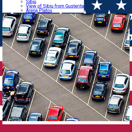
Parking tickets
Sibiu
Parking places
View of Sibiu from Gusterita
Rahovei)
Electric vehicle charging points
Arena Platoș