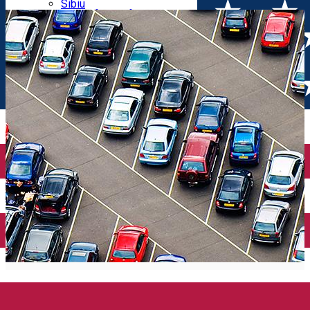
Parking tickets
Sibiu
Parking places
View of Sibiu from Gusterita
Electric vehicle charging points
Arena Platoș