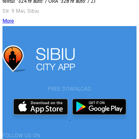
textul: "324 nr auto" / ORĂ "328 nr auto" / ZI
Str. 9 Mai, Sibiu
More
FREE DOWNLOAD
FOLLOW US ON