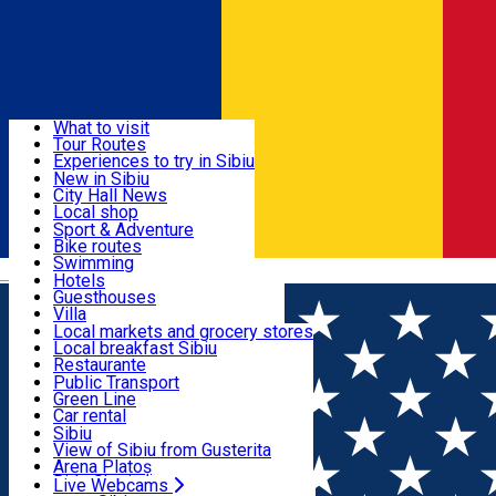
Sign In
Sign Up Free
Discover
What to visit
Tour Routes
Useful info
Experiences to try in Sibiu
Podcast
New in Sibiu
Culture
City Hall News
Activities & Adventure
Museums
Local shop
Churches
Sibiu artisans
Sport & Adventure
Parks, Zoo
Sibiul Verde
Bike routes
Accommodation
County of Sibiu
Public services
Swimming
Română
Education
Riding
Hotels
How do I get to Sibiu
Indoor activities
Guesthouses
Food, Drinks & Nightlife
Tourist Info
Loc de joacă indoor
Villa
Tour Guides
Loc de joacă outdoor
Hostels
Local markets and grocery stores
Guided tours
Ski
Motel
Local breakfast Sibiu
Transport & Parking
Publicații locale
Ice skating
Camping
Restaurante
Beauty salons
Yoga
Renting rooms
Pizza
Public Transport
Rooms for rent
Fast Food
Green Line
Live Webcams
Accommodation outside Sibiu
Coffee
Car rental
Sweets
Rent a bike
Sibiu
Pub, Bar
Scooter rentals
View of Sibiu from Gusterita
Night clubs
Taxi
Arena Platoș
Bakeries
Ride Sharing
Live Webcams
Home
Car parking
Parcare - N. Teclu