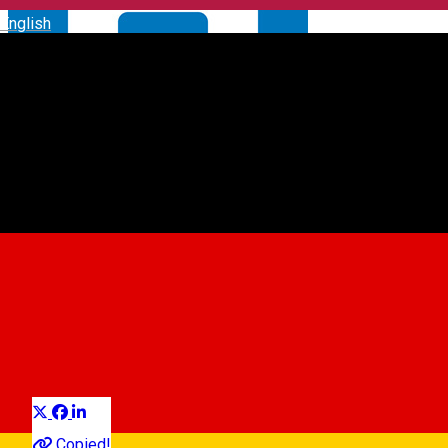
English
Parcare - N. Teclu
Car parking
Distribuie
Copied!