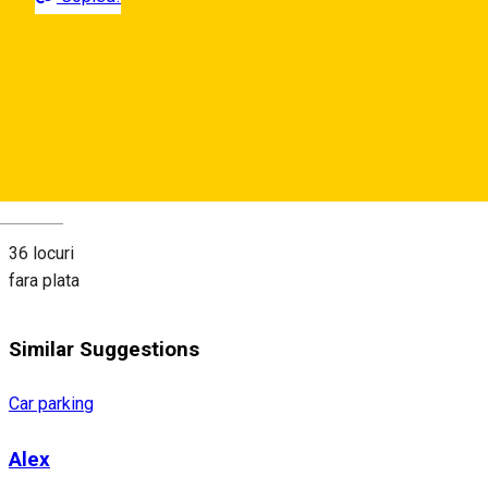
Strada Nicolae Teclu,
Map
About
Deutsch
36 locuri
fara plata
Similar Suggestions
Car parking
Alex