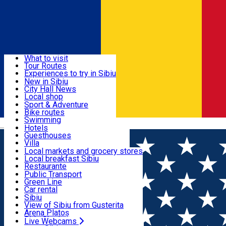
Sign In
Sign Up Free
Discover
What to visit
Tour Routes
Useful info
Experiences to try in Sibiu
Podcast
New in Sibiu
Culture
City Hall News
Activities & Adventure
Museums
Local shop
Churches
Sibiu artisans
Sport & Adventure
Parks, Zoo
Sibiul Verde
Bike routes
Accommodation
County of Sibiu
Public services
Swimming
Română
Education
Riding
Hotels
How do I get to Sibiu
Indoor activities
Guesthouses
Food, Drinks & Nightlife
Tourist Info
Loc de joacă indoor
Villa
Tour Guides
Loc de joacă outdoor
Hostels
Local markets and grocery stores
Guided tours
Ski
Motel
Local breakfast Sibiu
Transport & Parking
Publicații locale
Ice skating
Camping
Restaurante
Beauty salons
Yoga
Renting rooms
Pizza
Public Transport
Rooms for rent
Fast Food
Green Line
Live Webcams
Accommodation outside Sibiu
Coffee
Car rental
Sweets
Rent a bike
Sibiu
Pub, Bar
Scooter rentals
View of Sibiu from Gusterita
Night clubs
Taxi
Arena Platoș
Bakeries
Ride Sharing
Live Webcams
Home
Car parking
Parcare - Plopilor