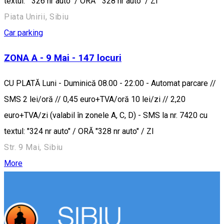
textul: "326 nr auto" / ORĂ "328 nr auto" / ZI
Piata Unirii, Sibiu
Car parking
ZONA A - 9 Mai - 147 locuri
CU PLATĂ Luni - Duminică 08.00 - 22:00 - Automat parcare //
SMS 2 lei/oră // 0,45 euro+TVA/oră 10 lei/zi // 2,20
euro+TVA/zi (valabil în zonele A, C, D) - SMS la nr. 7420 cu
textul: "324 nr auto" / ORĂ "328 nr auto" / ZI
Str. 9 Mai, Sibiu
More