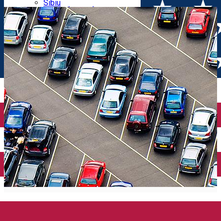
Parking tickets
Sibiu
Parking places
View of Sibiu from Gusterita
Electric vehicle charging points
Arena Platoș