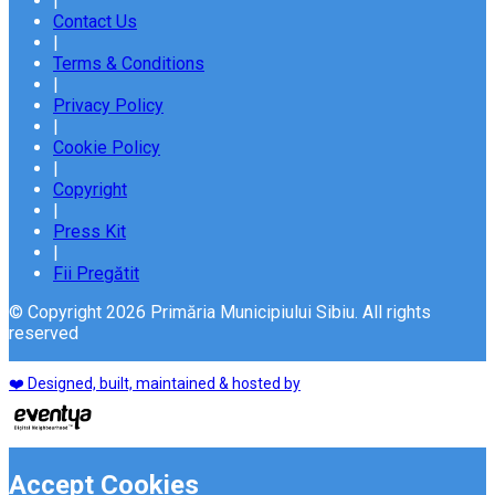
|
Contact Us
|
Terms & Conditions
|
Privacy Policy
|
Cookie Policy
|
Copyright
|
Press Kit
|
Fii Pregătit
© Copyright 2026 Primăria Municipiului Sibiu. All rights
reserved
❤️ Designed, built, maintained & hosted by
Accept Cookies