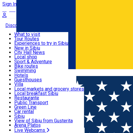
Sign In
Sign Up Free
Discover
What to visit
Tour Routes
Useful info
Experiences to try in Sibiu
Podcast
New in Sibiu
Culture
City Hall News
Activities & Adventure
Museums
Local shop
Churches
Sibiu artisans
Sport & Adventure
Parks, Zoo
Sibiul Verde
Bike routes
Accommodation
County of Sibiu
Public services
Swimming
Română
Education
Riding
Hotels
How do I get to Sibiu
Indoor activities
Guesthouses
Food, Drinks & Nightlife
Tourist Info
Loc de joacă indoor
Villa
Tour Guides
Loc de joacă outdoor
Hostels
Local markets and grocery stores
Guided tours
Ski
Motel
Local breakfast Sibiu
Transport & Parking
Publicații locale
Ice skating
Camping
Restaurante
Beauty salons
Yoga
Renting rooms
Pizza
Public Transport
Rooms for rent
Fast Food
Green Line
Live Webcams
Accommodation outside Sibiu
Coffee
Car rental
Sweets
Rent a bike
Sibiu
Pub, Bar
Scooter rentals
View of Sibiu from Gusterita
Night clubs
Taxi
Arena Platoș
Bakeries
Ride Sharing
Live Webcams
Home
Fast-Food
Ramore Fresh Food