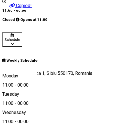
Copied!
11:00 - 00:00
Closed
Opens at
11:00
Schedule
Weekly Schedule
Strada Radu Stanca 1, Sibiu 550170, Romania
Monday
11:00
-
00:00
Tuesday
Map
11:00
-
00:00
Wednesday
11:00
-
00:00
0734571644