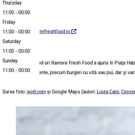
Thursday
11:00
-
00:00
Friday
https://www.ramorefreshfood.ro
11:00
-
00:00
Saturday
About
11:00
-
00:00
Sunday
Lanțul de fast-food-uri Ramore Fresh Food a ajuns în Piața Hab
11:00
-
00:00
simple și consistente, precum burgeri cu vită sau pui, dar și vari
Surse foto:
wolt.com
și Google Maps (autori:
Luiza Carp
,
Consta