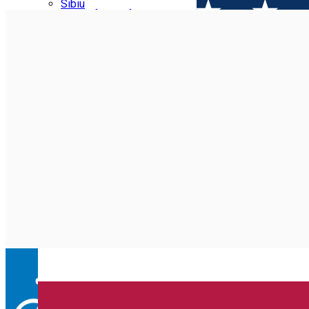
Parking tickets
Sibiu
Parking places
View of Sibiu from Gusterita
Electric vehicle charging points
Arena Platoș