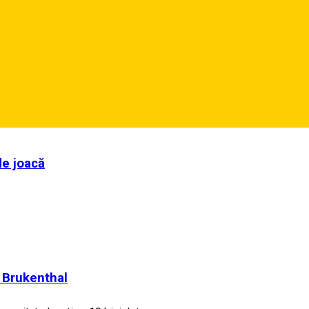
de joacă
l Brukenthal