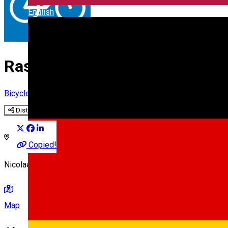
English
Rastel 2 biciclete * Nicolae Bă
Bicycle parking rack
Distribuie
Copied!
Nicolae Bălcescu - pilon mobil
Map