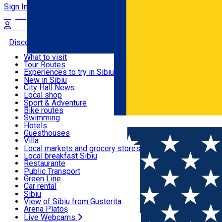
Sign In
Sign Up Free
Discover
What to visit
Tour Routes
Useful info
Experiences to try in Sibiu
Podcast
New in Sibiu
Culture
City Hall News
Activities & Adventure
Museums
Local shop
Churches
Sibiu artisans
Sport & Adventure
Parks, Zoo
Sibiul Verde
Bike routes
Accommodation
County of Sibiu
Public services
Swimming
Română
Education
Riding
Hotels
How do I get to Sibiu
Indoor activities
Guesthouses
Food, Drinks & Nightlife
Tourist Info
Loc de joacă indoor
Villa
Tour Guides
Loc de joacă outdoor
Hostels
Local markets and grocery stores
Guided tours
Ski
Motel
Local breakfast Sibiu
Transport & Parking
Publicații locale
Ice skating
Camping
Restaurante
Beauty salons
Yoga
Renting rooms
Pizza
Public Transport
Rooms for rent
Fast Food
Green Line
Live Webcams
Accommodation outside Sibiu
Coffee
Car rental
Sweets
Rent a bike
Sibiu
Pub, Bar
Scooter rentals
View of Sibiu from Gusterita
Night clubs
Taxi
Arena Platoș
Bakeries
Ride Sharing
Live Webcams
Home
Bicycle parking rack
Rastel 2 biciclete * Nicolae 