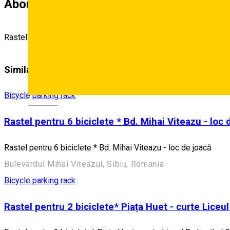
About
Rastel 2 biciclete * Nicolae Bălcescu - pilon mobil
Similar Suggestions
Bicycle parking rack
Deutsch
Rastel pentru 6 biciclete * Bd. Mihai Viteazu - loc 
Rastel pentru 6 biciclete * Bd. Mihai Viteazu - loc de joacă
Bulevardul Mihai Viteazul, Sibiu, Romania
Bicycle parking rack
Rastel pentru 2 biciclete* Piața Huet - curte Liceu