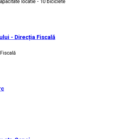
apacitate locatie - 10 biciclete
lui - Direcția Fiscală
 Fiscală
rc