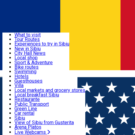
Sign In
Sign Up Free
Discover
What to visit
Tour Routes
Useful info
Experiences to try in Sibiu
Podcast
New in Sibiu
Culture
City Hall News
Activities & Adventure
Museums
Local shop
Churches
Sibiu artisans
Sport & Adventure
Parks, Zoo
Sibiul Verde
Bike routes
Accommodation
County of Sibiu
Public services
Swimming
Română
Education
Riding
Hotels
How do I get to Sibiu
Indoor activities
Guesthouses
Food, Drinks & Nightlife
Tourist Info
Loc de joacă indoor
Villa
Tour Guides
Loc de joacă outdoor
Hostels
Local markets and grocery stores
Guided tours
Ski
Motel
Local breakfast Sibiu
Transport & Parking
Publicații locale
Ice skating
Camping
Restaurante
Beauty salons
Yoga
Renting rooms
Pizza
Public Transport
Rooms for rent
Fast Food
Green Line
Live Webcams
Accommodation outside Sibiu
Coffee
Car rental
Sweets
Rent a bike
Sibiu
Pub, Bar
Scooter rentals
View of Sibiu from Gusterita
Night clubs
Taxi
Arena Platoș
Bakeries
Ride Sharing
Live Webcams
Home
Bicycle parking rack
Rastel 2 biciclete * Str.