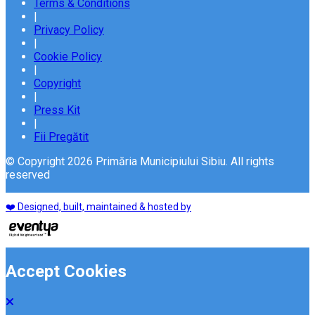
Terms & Conditions
|
Privacy Policy
|
Cookie Policy
|
Copyright
|
Press Kit
|
Fii Pregătit
© Copyright 2026 Primăria Municipiului Sibiu. All rights
reserved
❤️ Designed, built, maintained & hosted by
Accept Cookies