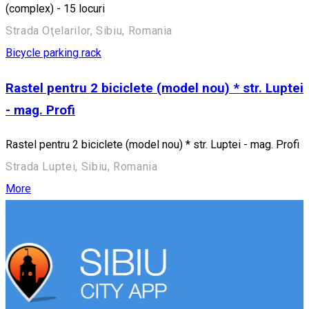
(complex) - 15 locuri
Strada Oţelarilor, Sibiu, Romania
Bicycle parking rack
Rastel pentru 2 biciclete (model nou) * str. Luptei
- mag. Profi
Rastel pentru 2 biciclete (model nou) * str. Luptei - mag. Profi
Strada Luptei, Sibiu, Romania
More