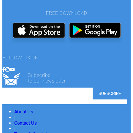
FREE DOWNLOAD
FOLLOW US ON
Subscribe
to our newsletter
About Us
|
Contact Us
|