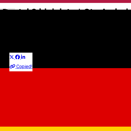
English
Rastel 2 biciclete * Str. Andrei
Șaguna - Baia Populară
Bicycle parking rack
Distribuie
Copied!
Str. Andrei Șaguna - Baia Populară
Map
About