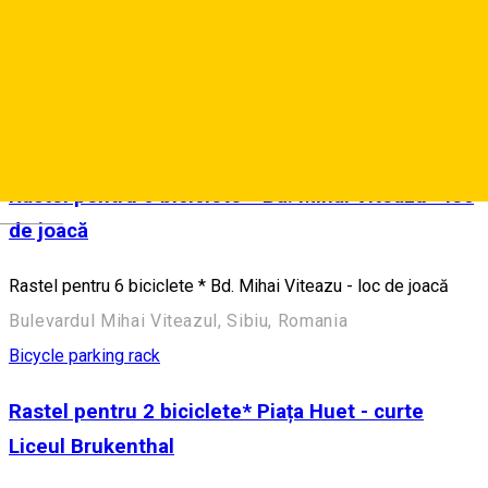
Rastel 2 biciclete * Str. Andrei Șaguna - Baia Populară
Similar Suggestions
Bicycle parking rack
Rastel pentru 6 biciclete * Bd. Mihai Viteazu - loc
Deutsch
de joacă
Rastel pentru 6 biciclete * Bd. Mihai Viteazu - loc de joacă
Bulevardul Mihai Viteazul, Sibiu, Romania
Bicycle parking rack
Rastel pentru 2 biciclete* Piața Huet - curte
Liceul Brukenthal