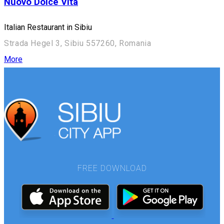
Nuovo Dolce Vita
Italian Restaurant in Sibiu
Strada Hegel 3, Sibiu 557260, Romania
More
FREE DOWNLOAD