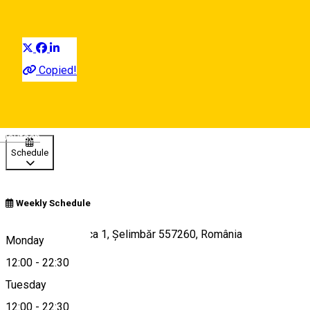
Restaurant
Distribuie
Copied!
12:00 - 22:30
Open
Deutsch
Schedule
Weekly Schedule
Str. Doamna Stanca 1, Șelimbăr 557260, România
Monday
12:00
-
22:30
Tuesday
Map
12:00
-
22:30