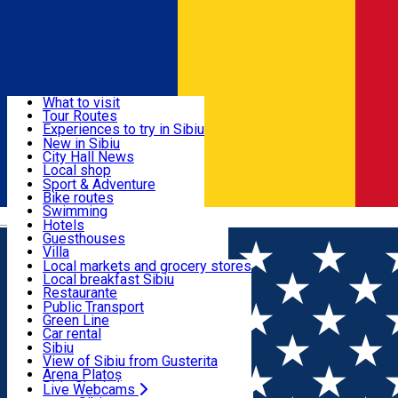
Sign In
Sign Up Free
Discover
What to visit
Tour Routes
Useful info
Experiences to try in Sibiu
Podcast
New in Sibiu
Culture
City Hall News
Activities & Adventure
Museums
Local shop
Churches
Sibiu artisans
Sport & Adventure
Parks, Zoo
Sibiul Verde
Bike routes
Accommodation
County of Sibiu
Public services
Swimming
Română
Education
Riding
Hotels
How do I get to Sibiu
Indoor activities
Guesthouses
Food, Drinks & Nightlife
Tourist Info
Loc de joacă indoor
Villa
Tour Guides
Loc de joacă outdoor
Hostels
Local markets and grocery stores
Guided tours
Ski
Motel
Local breakfast Sibiu
Transport & Parking
Publicații locale
Ice skating
Camping
Restaurante
Beauty salons
Yoga
Renting rooms
Pizza
Public Transport
Rooms for rent
Fast Food
Green Line
Live Webcams
Accommodation outside Sibiu
Coffee
Car rental
Sweets
Rent a bike
Sibiu
Pub, Bar
Scooter rentals
View of Sibiu from Gusterita
Night clubs
Taxi
Arena Platoș
Bakeries
Ride Sharing
Live Webcams
Home
Restaurant
Yummy Yang City