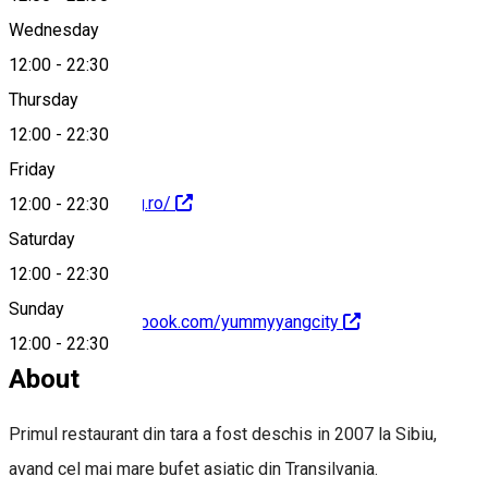
Wednesday
12:00
-
22:30
0737201112
Thursday
12:00
-
22:30
Friday
http://yummyyang.ro/
12:00
-
22:30
Saturday
12:00
-
22:30
Sunday
https://www.facebook.com/yummyyangcity
12:00
-
22:30
About
Primul restaurant din tara a fost deschis in 2007 la Sibiu,
avand cel mai mare bufet asiatic din Transilvania.