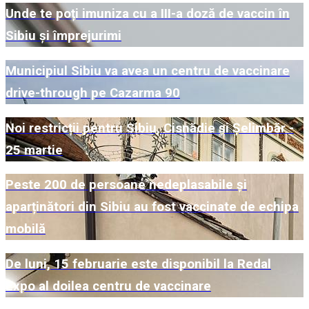
Unde te poți imuniza cu a III-a doză de vaccin în
Sibiu și împrejurimi
Municipiul Sibiu va avea un centru de vaccinare
drive-through pe Cazarma 90
Noi restricții pentru Sibiu, Cisnădie și Șelimbăr -
25 martie
Peste 200 de persoane nedeplasabile și
aparținători din Sibiu au fost vaccinate de echipa
mobilă
De luni, 15 februarie este disponibil la Redal
Expo al doilea centru de vaccinare