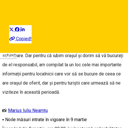
Fiți responsabili!
Distribuie
Află ce restricții sunt acum în vigoare, ce locații sunt deschise
și în ce condiții te poți deplasa
Copied!
Cu toții suntem derutați de situația actuală, mereu în
schimbare. Dar pentru că iubim orașul și dorim să vă bucurați
Deutsch
de el responsabil, am compilat la un loc cele mai importante
informații pentru localnicii care vor să se bucure de ceea ce
are orașul de oferit, dar și pentru turiștii care urmează să ne
viziteze în această perioadă.
📸
Marius Iuliu Neamțu
▪ Noile măsuri intrate în vigoare în 9 martie