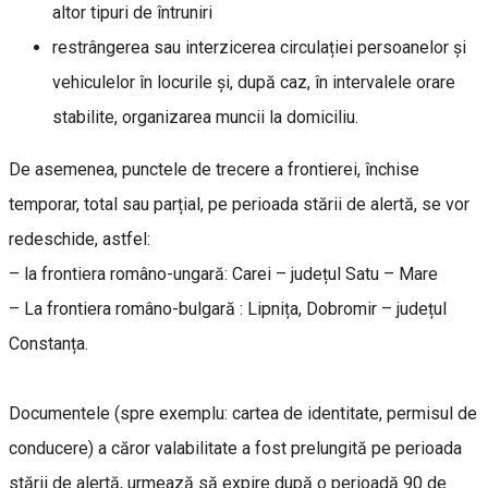
altor tipuri de întruniri
restrângerea sau interzicerea circulației persoanelor și
vehiculelor în locurile și, după caz, în intervalele orare
stabilite, organizarea muncii la domiciliu.
De asemenea, punctele de trecere a frontierei, închise
temporar, total sau parțial, pe perioada stării de alertă, se vor
redeschide, astfel:
– la frontiera româno-ungară: Carei – județul Satu – Mare
– La frontiera româno-bulgară : Lipnița, Dobromir – județul
Constanța.
Documentele (spre exemplu: cartea de identitate, permisul de
conducere) a căror valabilitate a fost prelungită pe perioada
stării de alertă, urmează să expire după o perioadă 90 de