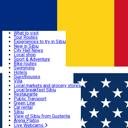
Sign In
Sign Up Free
Discover
What to visit
Tour Routes
Useful info
Experiences to try in Sibiu
Podcast
New in Sibiu
Culture
City Hall News
Activities & Adventure
Museums
Local shop
Churches
Sibiu artisans
Sport & Adventure
Parks, Zoo
Sibiul Verde
Bike routes
Accommodation
County of Sibiu
Public services
Swimming
Română
Education
Riding
Hotels
How do I get to Sibiu
Indoor activities
Guesthouses
Food, Drinks & Nightlife
Tourist Info
Loc de joacă indoor
Villa
Tour Guides
Loc de joacă outdoor
Hostels
Local markets and grocery stores
Guided tours
Ski
Motel
Local breakfast Sibiu
Transport & Parking
Publicații locale
Ice skating
Camping
Restaurante
Beauty salons
Yoga
Renting rooms
Pizza
Public Transport
Rooms for rent
Fast Food
Green Line
Live Webcams
Accommodation outside Sibiu
Coffee
Car rental
Sweets
Rent a bike
Sibiu
Pub, Bar
Scooter rentals
View of Sibiu from Gusterita
Night clubs
Taxi
Arena Platoș
Bakeries
Ride Sharing
Live Webcams
Home
Fiți responsabili!
Tot ce trebuie să știi ca