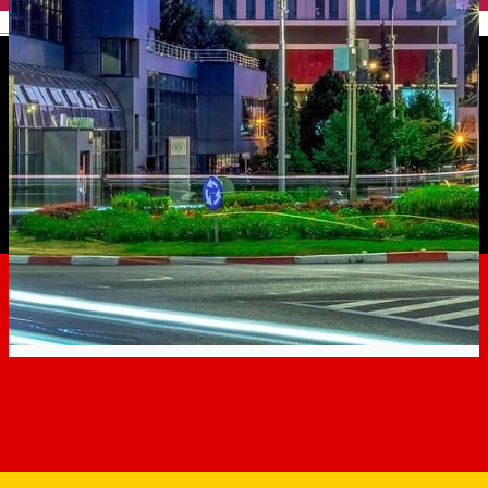
English
Tot ce trebuie să știi ca
localnic sau turist în Sibiu, pe
timp de pandemie