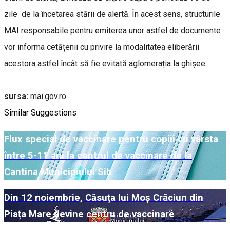
zile de la încetarea stării de alertă. În acest sens, structurile
MAI responsabile pentru emiterea unor astfel de documente
vor informa cetățenii cu privire la modalitatea eliberării
acestora astfel încât să fie evitată aglomerația la ghișee.
sursa:
mai.gov.ro
Similar Suggestions
Flux special de vaccinare pentru copiii cu vârsta
între 5-11 ani la centrul de vaccinare de la
Cantina Municipiului Sib
Din 12 noiembrie, Căsuța lui Moș Crăciun din
Piața Mare devine centru de vaccinare