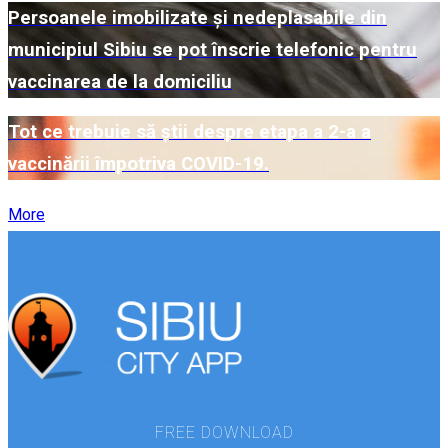
Persoanele imobilizate și nedeplasabile din
municipiul Sibiu se pot înscrie telefonic pentru
vaccinarea de la domiciliu
Tot ce trebuie să știi despre etapa a 2-a a
vaccinării împotriva COVID-19.
More
FREE DOWNLOAD