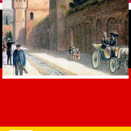
English
O călătorie prin Sibiul de ieri
și de azi
Experiences in Sibiu
Distribuie