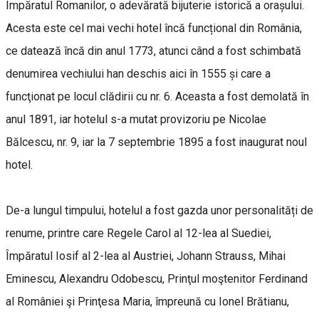
Împăratul Romanilor, o adevărată bijuterie istorică a orașului.
Acesta este cel mai vechi hotel încă funcțional din România,
ce datează încă din anul 1773, atunci când a fost schimbată
denumirea vechiului han deschis aici în 1555 și care a
funcţionat pe locul clădirii cu nr. 6. Aceasta a fost demolată în
anul 1891, iar hotelul s-a mutat provizoriu pe Nicolae
Bălcescu, nr. 9, iar la 7 septembrie 1895 a fost inaugurat noul
hotel.
De-a lungul timpului, hotelul a fost gazda unor personalități de
renume, printre care Regele Carol al 12-lea al Suediei,
Împăratul Iosif al 2-lea al Austriei, Johann Strauss, Mihai
Eminescu, Alexandru Odobescu, Prinţul moştenitor Ferdinand
al României şi Prinţesa Maria, împreună cu Ionel Brătianu,