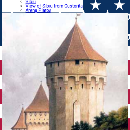
Parking tickets
Sibiu
Parking places
View of Sibiu from Gusterita
ieri și de azi
Electric vehicle charging points
Arena Platoș