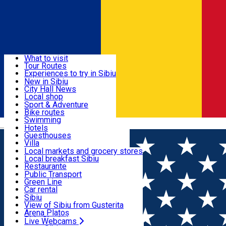
Sign In
Sign Up Free
Discover
What to visit
Tour Routes
Useful info
Experiences to try in Sibiu
Podcast
New in Sibiu
Culture
City Hall News
Activities & Adventure
Museums
Local shop
Churches
Sibiu artisans
Sport & Adventure
Parks, Zoo
Sibiul Verde
Bike routes
Accommodation
County of Sibiu
Public services
Swimming
Română
Education
Riding
Hotels
How do I get to Sibiu
Indoor activities
Guesthouses
Food, Drinks & Nightlife
Tourist Info
Loc de joacă indoor
Villa
Tour Guides
Loc de joacă outdoor
Hostels
Local markets and grocery stores
Guided tours
Ski
Motel
Local breakfast Sibiu
Transport & Parking
Publicații locale
Ice skating
Camping
Restaurante
Beauty salons
Yoga
Renting rooms
Pizza
Public Transport
Rooms for rent
Fast Food
Green Line
Live Webcams
Accommodation outside Sibiu
Coffee
Car rental
Sweets
Rent a bike
Sibiu
Pub, Bar
Scooter rentals
View of Sibiu from Gusterita
Night clubs
Taxi
Arena Platoș
Bakeries
Ride Sharing
Live Webcams
Home
Experiences in Sibiu
O călătorie prin Sibiul de