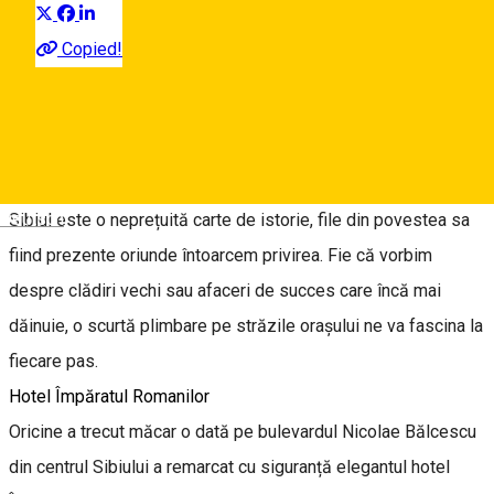
Cu siguranță v-am obișnuit deja cu prezentarea noutăților din
Sibiu, însă dat fiind faptul că vorbim despre un oraș cu o
Copied!
istorie bogată, de data aceasta ne oprim și asupra unor
afaceri și instituții ce datează încă de acum zeci sau sute de
ani.
Deutsch
Sibiul este o neprețuită carte de istorie, file din povestea sa
fiind prezente oriunde întoarcem privirea. Fie că vorbim
despre clădiri vechi sau afaceri de succes care încă mai
dăinuie, o scurtă plimbare pe străzile orașului ne va fascina la
fiecare pas.
Hotel Împăratul Romanilor
Oricine a trecut măcar o dată pe bulevardul Nicolae Bălcescu
din centrul Sibiului a remarcat cu siguranță elegantul hotel