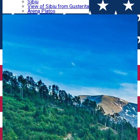
Parking tickets
Sibiu
Parking places
View of Sibiu from Gusterita
- Pensiune
Electric vehicle charging points
Arena Platoș