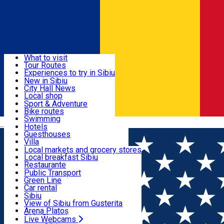
Sign In
Sign Up Free
Discover
What to visit
Tour Routes
Useful info
Experiences to try in Sibiu
Podcast
New in Sibiu
Culture
City Hall News
Activities & Adventure
Museums
Local shop
Churches
Sibiu artisans
Sport & Adventure
Parks, Zoo
Sibiul Verde
Bike routes
Accommodation
County of Sibiu
Public services
Swimming
Română
Education
Riding
Hotels
How do I get to Sibiu
Indoor activities
Guesthouses
Food, Drinks & Nightlife
Tourist Info
Loc de joacă indoor
Villa
Tour Guides
Loc de joacă outdoor
Hostels
Local markets and grocery stores
Guided tours
Ski
Motel
Local breakfast Sibiu
Transport & Parking
Publicații locale
Ice skating
Camping
Restaurante
Beauty salons
Yoga
Renting rooms
Pizza
Public Transport
Rooms for rent
Fast Food
Green Line
Live Webcams
Accommodation outside Sibiu
Coffee
Car rental
Sweets
Rent a bike
Sibiu
Pub, Bar
Scooter rentals
View of Sibiu from Gusterita
Night clubs
Taxi
Arena Platoș
Bakeries
Ride Sharing
Live Webcams
Home
Accommodation outside Sibiu
Poiana Neamtului