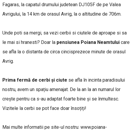
Fagaras, la capatul drumului judetean DJ105F de pe Valea
Avrigului, la 14 km de orasul Avrig, la o altitudine de 706m.
Unde poti sa mergi, sa vezi cerbii si ciutele de aproape si sa
le mai si hranesti? Doar la
pensiunea Poiana Neamtului
care
se afla la o distanta de circa cincisprezece minute de orasul
Avrig.
Prima fermă de cerbi și ciute
se afla în incinta paradisului
nostru, avem un spațiu amenajat. De la an la an numarul lor
crește pentru ca s-au adaptat foarte bine și se înmultesc.
Vizitele la cerbi se pot face doar însoțiți!
Mai multe informatii pe site-ul nostru: www.poiana-