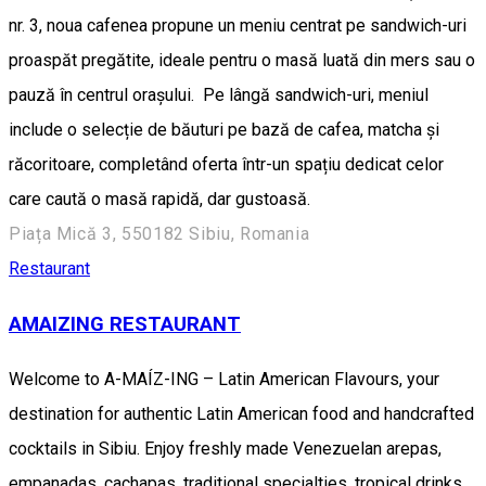
nr. 3, noua cafenea propune un meniu centrat pe sandwich-uri
proaspăt pregătite, ideale pentru o masă luată din mers sau o
pauză în centrul orașului. Pe lângă sandwich-uri, meniul
include o selecție de băuturi pe bază de cafea, matcha și
răcoritoare, completând oferta într-un spațiu dedicat celor
care caută o masă rapidă, dar gustoasă.
Piața Mică 3, 550182 Sibiu, Romania
Restaurant
AMAIZING RESTAURANT
Welcome to A-MAÍZ-ING – Latin American Flavours, your
destination for authentic Latin American food and handcrafted
cocktails in Sibiu. Enjoy freshly made Venezuelan arepas,
empanadas, cachapas, traditional specialties, tropical drinks,