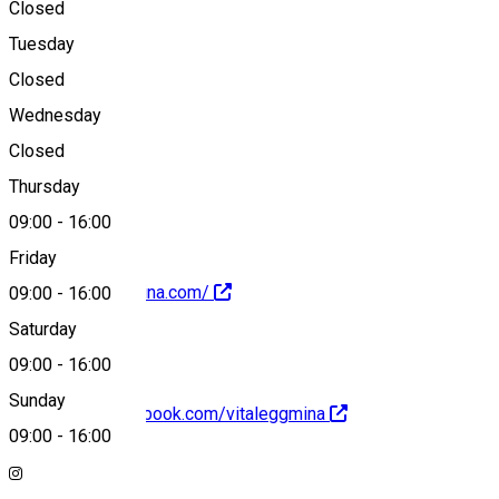
Closed
Tuesday
Map
Closed
Wednesday
Closed
0734047713
Thursday
09:00
-
16:00
Friday
https://vitaleggmina.com/
09:00
-
16:00
Saturday
09:00
-
16:00
Sunday
https://www.facebook.com/vitaleggmina
09:00
-
16:00