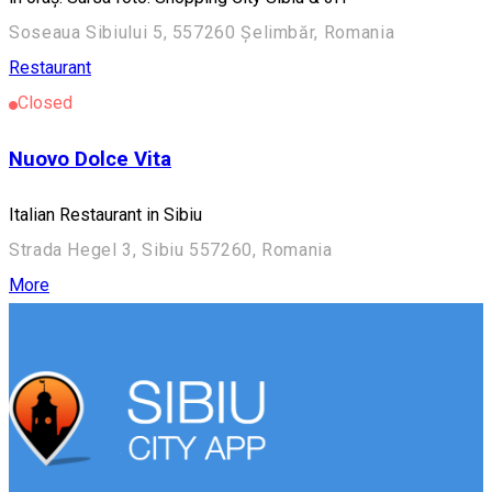
Soseaua Sibiului 5, 557260 Șelimbăr, Romania
Restaurant
Closed
Nuovo Dolce Vita
Italian Restaurant in Sibiu
Strada Hegel 3, Sibiu 557260, Romania
More