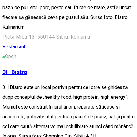
bază de pui, vită, porc, pește sau fructe de mare, astfel încât
fiecare să găsească ceva pe gustul său. Sursa foto: Bistro
Kulinarium
Piața Mică 13, 550144 Sibiu, Romania
Restaurant
Open
3H Bistro
3H Bistro este un local potrivit pentru cei care se ghidează
dupp conceptul de „healthy food, high protein, high energy”.
Meniul este construit în jurul unor preparate sățioase și
accesibile, potrivite atât pentru o pauză de prânz, cât și pentru
cei care caută alternative mai echilibrate atunci când mănâncă
în oraș. Sursa foto: Shopping City Sibiu & 3H