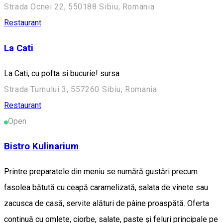
Strada Ocnei 22, 550188 Sibiu, Romania
Restaurant
La Cati
La Cati, cu pofta si bucurie! sursa
Strada Turnului 3, 557260 Sibiu, Romania
Restaurant
Open
Bistro Kulinarium
Printre preparatele din meniu se numără gustări precum
fasolea bătută cu ceapă caramelizată, salata de vinete sau
zacusca de casă, servite alături de pâine proaspătă. Oferta
continuă cu omlete, ciorbe, salate, paste și feluri principale pe