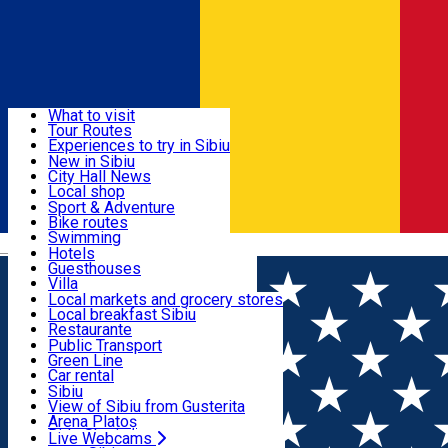
Sign In
Sign Up Free
Discover
What to visit
Tour Routes
Useful info
Experiences to try in Sibiu
Podcast
New in Sibiu
Culture
City Hall News
Activities & Adventure
Museums
Local shop
Churches
Sibiu artisans
Sport & Adventure
Parks, Zoo
Sibiul Verde
Bike routes
Accommodation
County of Sibiu
Public services
Swimming
Română
Education
Riding
Hotels
How do I get to Sibiu
Indoor activities
Guesthouses
Food, Drinks & Nightlife
Tourist Info
Loc de joacă indoor
Villa
Tour Guides
Loc de joacă outdoor
Hostels
Local markets and grocery stores
Guided tours
Ski
Motel
Local breakfast Sibiu
Transport & Parking
Publicații locale
Ice skating
Camping
Restaurante
Beauty salons
Yoga
Renting rooms
Pizza
Public Transport
Rooms for rent
Fast Food
Green Line
Live Webcams
Accommodation outside Sibiu
Coffee
Car rental
Sweets
Rent a bike
Sibiu
Pub, Bar
Scooter rentals
View of Sibiu from Gusterita
Night clubs
Taxi
Arena Platoș
Bakeries
Ride Sharing
Live Webcams
Home
Restaurant
Vitaleggmina Brunch & Coffee