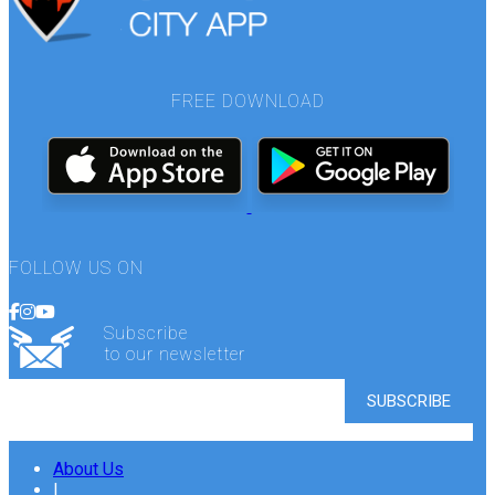
FREE DOWNLOAD
FOLLOW US ON
Subscribe
to our newsletter
About Us
|