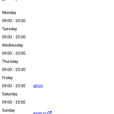
Sibiu, Romania
Monday
09:00
-
20:00
Tuesday
Map
09:00
-
20:00
Wednesday
09:00
-
20:00
0799528775
Thursday
09:00
-
20:00
Friday
contact@greenarium.ro
09:00
-
20:00
Saturday
09:00
-
20:00
Sunday
http://www.greenarium.ro