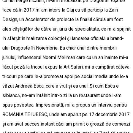
că nu merge nicăieri, m-am refocalizat pe Dragoste. Aşa se
face că în 2017 m-am întors la Cluj ca să particip la Zain
Design, un Accelerator de proiecte la finalul căruia am fost
ales câștigător de către un juriu de specialitate, ce m-a sprjinit
în sfârşit în realizarea colecției și lansarea oficială a brand-
ului Dragoste în Noiembrie. Ba chiar unul dintre membrii
juriului, influencerul Noemi Meilman care cu un an înainte mi-a
făcut poză la tricoul expus la Art Safari, mi-a cumpărat câteva
tricouri pe care le-a promovat apoi pe social media unde le-a
văzut Andreea Esca, care a vrut și ea unul. Și cum Esca e
sibiancă, ne-am întâlnit într-o zi la un restaurant unde i-am
spus povestea. Impresionată, mi-a propus un interviu pentru
ROMÂNIA TE IUBESC, unde am apărut pe 17 decembrie 2017
și am avut succes instant căci am primit o groază de comenzi