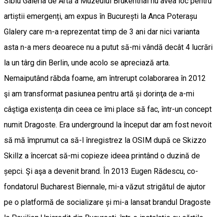
Sibiu Galeria de Artă a Muzeului Brukenthal nu avea loc pentru
artiștii emergenți, am expus în București la Anca Poterașu
Glalery care m-a reprezentat timp de 3 ani dar nici varianta
asta n-a mers deoarece nu a putut să-mi vândă decât 4 lucrări
la un târg din Berlin, unde acolo se apreciază arta.
Nemaiputând răbda foame, am întrerupt colaborarea în 2012
şi am transformat pasiunea pentru artă și dorinţa de a-mi
câştiga existenţa din ceea ce îmi place să fac, într-un concept
numit Dragoste. Era underground la început dar am fost nevoit
să mă împrumut ca să-l înregistrez la OSIM după ce Skizzo
Skillz a încercat să-mi copieze ideea printând o duzină de
șepci. Şi aşa a devenit brand. În 2013 Eugen Rădescu, co-
fondatorul Bucharest Biennale, mi-a văzut strigătul de ajutor
pe o platformă de socializare și mi-a lansat brandul Dragoste