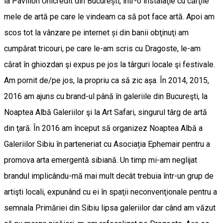
la Pavilion Unicredit din București, într-o instalaţie cu cărţile
mele de artă pe care le vindeam ca să pot face artă. Apoi am
scos tot la vânzare pe internet și din banii obţinuţi am
cumpărat tricouri, pe care le-am scris cu Dragoste, le-am
cărat în ghiozdan şi expus pe jos la târguri locale şi festivale.
Am pornit de/pe jos, la propriu ca să zic așa. În 2014, 2015,
2016 am ajuns cu brand-ul până în galeriile din Bucureşti, la
Noaptea Albă Galeriilor şi la Art Safari, singurul târg de artă
din ţară. În 2016 am început să organizez Noaptea Albă a
Galeriilor Sibiu în parteneriat cu Asociația Ephemair pentru a
promova arta emergentă sibiană. Un timp mi-am neglijat
brandul implicându-mă mai mult decât trebuia într-un grup de
artişti locali, expunând cu ei în spaţii neconvenţionale pentru a
semnala Primăriei din Sibiu lipsa galeriilor dar când am văzut