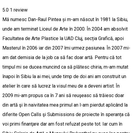
5.0
1 review
Mă numesc Dan-Raul Pintea și m-am născut în 1981 la Sibiu,
unde am terminat Liceul de Arte în 2000. În 2004 am absolvit
Facultatea de Arte Plastice la UAD Cluj, secția Grafică, apoi
Masterul în 2006 iar din 2007 îmi urmez pasiunea. În 2007 mi-
am dat demisia de la job ca să fac doar artă. Pentru că tot
timpul mi se ducea muncind ca să plătesc chiria, m-am mutat
înapoi în Sibiu la ai mei, unde timp de doi ani am construit un
atelier în care să lucrez la visul meu de a deveni artist. În
2009 mi-am propus ca în 7 ani să reuşeasc să trăiesc doar
din artă şi în naivitatea mea primul an l-am pierdut aplicând la
diferite Open Calls şi Submissions de proiecte în speranța că
voi primi finanţare dar am fost refuzat peste tot. Iar cum în