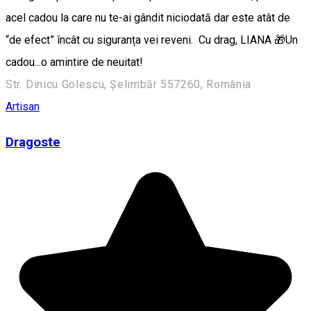
acel cadou la care nu te-ai gândit niciodată dar este atât de
“de efect” încât cu siguranța vei reveni. Cu drag, LIANA 🎁Un
cadou...o amintire de neuitat!
Str. Dinicu Golescu, Șelimbăr 557260, România
Artisan
Dragoste