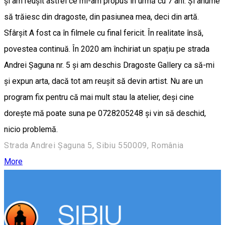
și am reușit astfel ce mi-am propus în urmă cu 7 ani. Și anume
să trăiesc din dragoste, din pasiunea mea, deci din artă.
Sfârșit A fost ca în filmele cu final fericit. În realitate însă,
povestea continuă. În 2020 am închiriat un spațiu pe strada
Andrei Șaguna nr. 5 și am deschis Dragoste Gallery ca să-mi
și expun arta, dacă tot am reușit să devin artist. Nu are un
program fix pentru că mai mult stau la atelier, deși cine
dorește mă poate suna pe 0728205248 și vin să deschid,
nicio problemă.
Strada Andrei Șaguna 5, Sibiu 550009, România
More