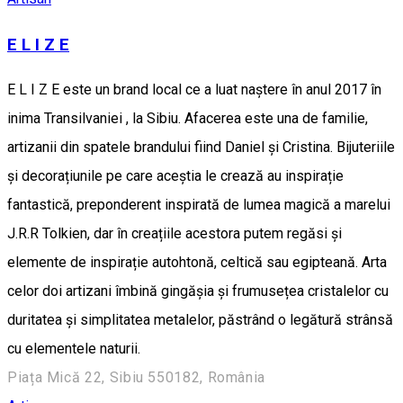
E L I Z E
E L I Z E este un brand local ce a luat naștere în anul 2017 în
inima Transilvaniei , la Sibiu. Afacerea este una de familie,
artizanii din spatele brandului fiind Daniel și Cristina. Bijuteriile
și decorațiunile pe care aceștia le crează au inspirație
fantastică, preponderent inspirată de lumea magică a marelui
J.R.R Tolkien, dar în creațiile acestora putem regăsi și
elemente de inspirație autohtonă, celtică sau egipteană. Arta
celor doi artizani îmbină gingășia și frumusețea cristalelor cu
duritatea și simplitatea metalelor, păstrând o legătură strânsă
cu elementele naturii.
Piața Mică 22, Sibiu 550182, România