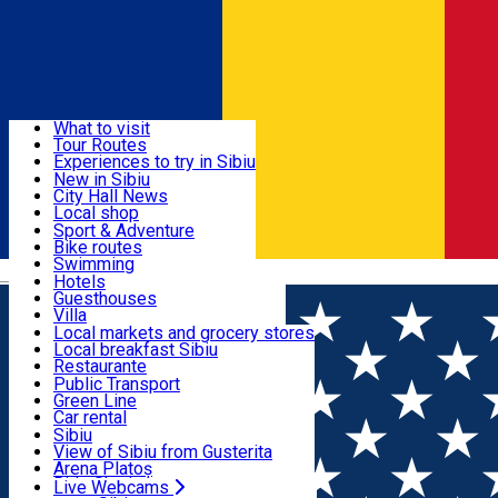
Sign In
Sign Up Free
Discover
What to visit
Tour Routes
Useful info
Experiences to try in Sibiu
Podcast
New in Sibiu
Culture
City Hall News
Activities & Adventure
Museums
Local shop
Churches
Sibiu artisans
Sport & Adventure
Parks, Zoo
Sibiul Verde
Bike routes
Accommodation
County of Sibiu
Public services
Swimming
Română
Education
Riding
Hotels
How do I get to Sibiu
Indoor activities
Guesthouses
Food, Drinks & Nightlife
Tourist Info
Loc de joacă indoor
Villa
Tour Guides
Loc de joacă outdoor
Hostels
Local markets and grocery stores
Guided tours
Ski
Motel
Local breakfast Sibiu
Transport & Parking
Publicații locale
Ice skating
Camping
Restaurante
Beauty salons
Yoga
Renting rooms
Pizza
Public Transport
Rooms for rent
Fast Food
Green Line
Live Webcams
Accommodation outside Sibiu
Coffee
Car rental
Sweets
Rent a bike
Sibiu
Pub, Bar
Scooter rentals
View of Sibiu from Gusterita
Night clubs
Taxi
Arena Platoș
Bakeries
Ride Sharing
Live Webcams
Home
Artisan
Greenarium