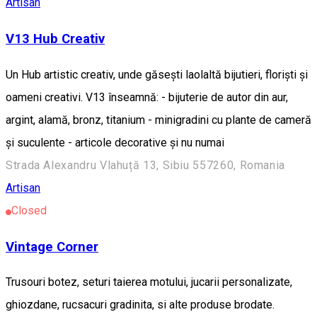
Artisan
V13 Hub Creativ
Un Hub artistic creativ, unde găsești laolaltă bijutieri, floriști și
oameni creativi. V13 înseamnă: - bijuterie de autor din aur,
argint, alamă, bronz, titanium - minigradini cu plante de cameră
și suculente - articole decorative și nu numai
Strada Alexandru Vlahuță 13, Sibiu 557260, Romania
Artisan
Closed
Vintage Corner
Trusouri botez, seturi taierea motului, jucarii personalizate,
ghiozdane, rucsacuri gradinita, si alte produse brodate.