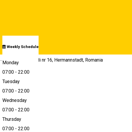
Open
Schedule
Weekly Schedule
Deutsch
giuseppe garibaldi nr 16, Hermannstadt, Romania
Monday
07:00
-
22:00
Tuesday
Map
07:00
-
22:00
Wednesday
07:00
-
22:00
0742468088
Thursday
07:00
-
22:00