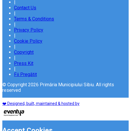
|
Contact Us
|
Terms & Conditions
|
Privacy Policy
|
Cookie Policy
|
Copyright
|
Press Kit
|
Fii Pregătit
© Copyright 2026 Primăria Municipiului Sibiu. All rights
reserved
❤️ Designed, built, maintained & hosted by
Accept Cookies