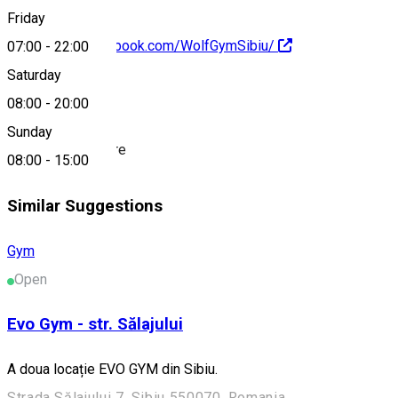
Friday
https://www.facebook.com/WolfGymSibiu/
07:00
-
22:00
Saturday
About
08:00
-
20:00
Sunday
Sporturi şi recreere
08:00
-
15:00
Similar Suggestions
Gym
Open
Evo Gym - str. Sălajului
A doua locație EVO GYM din Sibiu.
Strada Sălajului 7, Sibiu 550070, Romania