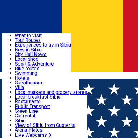
Sign In
Sign Up Free
Discover
What to visit
Tour Routes
Useful info
Experiences to try in Sibiu
Podcast
New in Sibiu
Culture
City Hall News
Activities & Adventure
Museums
Local shop
Churches
Sibiu artisans
Sport & Adventure
Parks, Zoo
Sibiul Verde
Bike routes
Accommodation
County of Sibiu
Public services
Swimming
Română
Education
Riding
Hotels
How do I get to Sibiu
Indoor activities
Guesthouses
Food, Drinks & Nightlife
Tourist Info
Loc de joacă indoor
Villa
Tour Guides
Loc de joacă outdoor
Hostels
Local markets and grocery stores
Guided tours
Ski
Motel
Local breakfast Sibiu
Transport & Parking
Publicații locale
Ice skating
Camping
Restaurante
Beauty salons
Yoga
Renting rooms
Pizza
Public Transport
Rooms for rent
Fast Food
Green Line
Live Webcams
Accommodation outside Sibiu
Coffee
Car rental
Sweets
Rent a bike
Sibiu
Pub, Bar
Scooter rentals
View of Sibiu from Gusterita
Night clubs
Taxi
Arena Platoș
Bakeries
Ride Sharing
Live Webcams
Home
Gym
Wolf gym fitness and bodybuilding