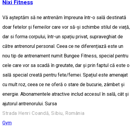
Nixi Fitness
Vă așteptăm să ne antrenăm împreuna într-o sală destinată
doar fetelor și femeilor care vor să-și schimbe stilul de viață,
dar si forma corpului, într-un spațiu privat, supraveghiat de
către antrenorul personal. Ceea ce ne diferențiază este un
nou tip de antrenament numit Bungee Fitness, special pentru
cele care vor sa scadă în greutate, dar și prin faptul că este o
sală special creată pentru fete/femei. Spațiul este amenajat
cu mult roz, ceea ce ne oferă o stare de bucurie, zâmbet și
energie. Abonamentele atractive includ accesul în sală, cât și
ajutorul antrenorului. Sursa
Strada Henri Coandă, Sibiu, România
Gym