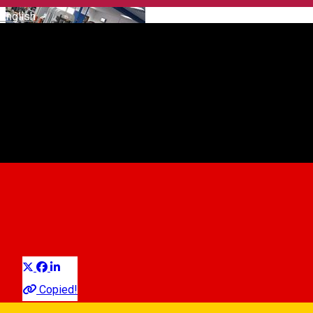
English
Wolf gym fitness and
bodybuilding
Gym
Distribuie
Copied!
07:00 - 22:00