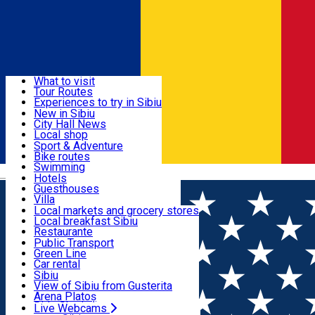
Sign In
Sign Up Free
Discover
What to visit
Tour Routes
Useful info
Experiences to try in Sibiu
Podcast
New in Sibiu
Culture
City Hall News
Activities & Adventure
Museums
Local shop
Churches
Sibiu artisans
Sport & Adventure
Parks, Zoo
Sibiul Verde
Bike routes
Accommodation
County of Sibiu
Public services
Swimming
Română
Education
Riding
Hotels
How do I get to Sibiu
Indoor activities
Guesthouses
Food, Drinks & Nightlife
Tourist Info
Loc de joacă indoor
Villa
Tour Guides
Loc de joacă outdoor
Hostels
Local markets and grocery stores
Guided tours
Ski
Motel
Local breakfast Sibiu
Transport & Parking
Publicații locale
Ice skating
Camping
Restaurante
Beauty salons
Yoga
Renting rooms
Pizza
Public Transport
Rooms for rent
Fast Food
Green Line
Live Webcams
Accommodation outside Sibiu
Coffee
Car rental
Sweets
Rent a bike
Sibiu
Pub, Bar
Scooter rentals
View of Sibiu from Gusterita
Night clubs
Taxi
Arena Platoș
Bakeries
Ride Sharing
Live Webcams
Home
Gym
Zumba Fit Sibiu