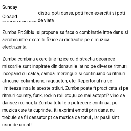
Sunday
Cu zumba te poti distra, poti dansa, poti face exercitii si poti
Closed
avea un nou mod de viata.
Zumba Fit Sibiu isi propune sa faca o combinatie intre dans si
aerobic intre exercitii fizice si distractie pe o muzica
electrizanta.
Zumba combina exercitiile fizice cu distractia deoarece
miscarile sunt inspirate din dansurile latino pe diverse ritmuri,
incepand cu salsa, samba, merengue si continuand cu ritmuri
africane, columbiene, raggaeton, etc. Repertoriul nu se
limiteaza insa la aceste stiluri, Zumba poate fi practicata si pe
ritmuri country, funk, rock’n roll etc.,tu ce mai astepti? vino sa
dansezi cu noi,,la Zumba totul e o petrecere continua.. pe
muzica care te cuprinde,, iti exprimi emotii prin dans, nu
trebuie sa fii dansator pt ca muzica da tonul , iar pasii sint
usor de urmat!