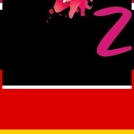
English