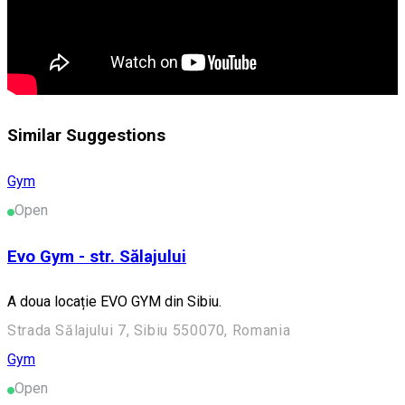
Similar Suggestions
Gym
Open
Evo Gym - str. Sălajului
A doua locație EVO GYM din Sibiu.
Strada Sălajului 7, Sibiu 550070, Romania
Gym
Open