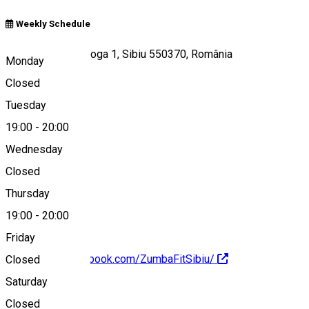
Weekly Schedule
Strada Octavian Goga 1, Sibiu 550370, România
Monday
Closed
Tuesday
Map
19:00
-
20:00
Wednesday
Closed
0727009513
Thursday
19:00
-
20:00
Friday
https://www.facebook.com/ZumbaFitSibiu/
Closed
Saturday
About
Closed