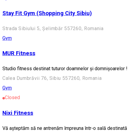
Stay Fit Gym (Shopping City Sibiu)
Strada Sibiului 5, Șelimbăr 557260, Romania
Gym
MUR Fitness
Studio fitness destinat tuturor doamnelor și domnișoarelor !
Calea Dumbrăvii 76, Sibiu 557260, Romania
Gym
Closed
Nixi Fitness
Vă așteptăm să ne antrenăm împreuna într-o sală destinată