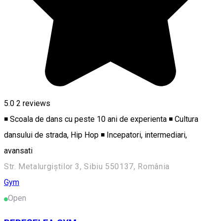
5.0
2
reviews
◾ Scoala de dans cu peste 10 ani de experienta ◾ Cultura
dansului de strada, Hip Hop ◾ Incepatori, intermediari,
avansati
Str. Metalurgiștilor 3, Sibiu 550137, România
Gym
Open