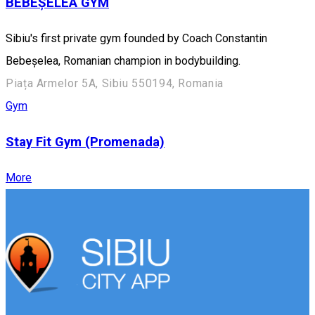
BEBEȘELEA GYM
Sibiu's first private gym founded by Coach Constantin
Bebeșelea, Romanian champion in bodybuilding.
Piața Armelor 5A, Sibiu 550194, Romania
Gym
Stay Fit Gym (Promenada)
More