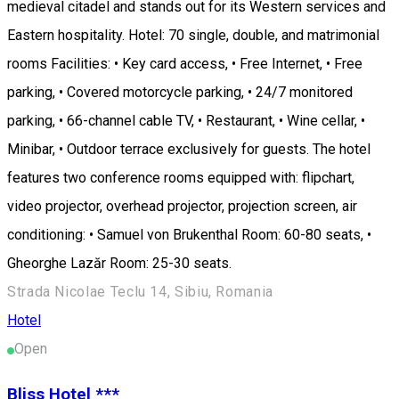
medieval citadel and stands out for its Western services and
Eastern hospitality. Hotel: 70 single, double, and matrimonial
rooms Facilities: • Key card access, • Free Internet, • Free
parking, • Covered motorcycle parking, • 24/7 monitored
parking, • 66-channel cable TV, • Restaurant, • Wine cellar, •
Minibar, • Outdoor terrace exclusively for guests. The hotel
features two conference rooms equipped with: flipchart,
video projector, overhead projector, projection screen, air
conditioning: • Samuel von Brukenthal Room: 60-80 seats, •
Gheorghe Lazăr Room: 25-30 seats.
Strada Nicolae Teclu 14, Sibiu, Romania
Hotel
Open
Bliss Hotel ***