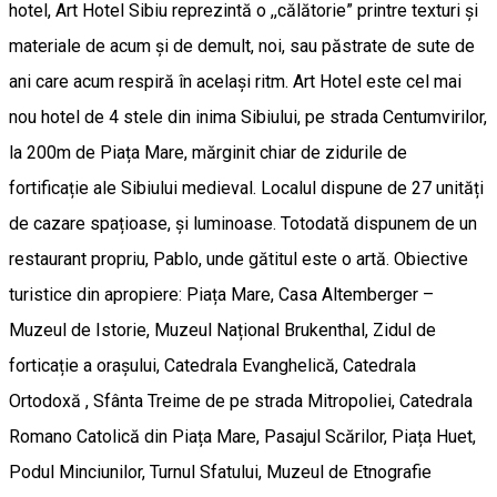
hotel, Art Hotel Sibiu reprezintă o ,,călătorie” printre texturi și
materiale de acum și de demult, noi, sau păstrate de sute de
ani care acum respiră în același ritm. Art Hotel este cel mai
nou hotel de 4 stele din inima Sibiului, pe strada Centumvirilor,
la 200m de Piața Mare, mărginit chiar de zidurile de
fortificație ale Sibiului medieval. Localul dispune de 27 unități
de cazare spațioase, și luminoase. Totodată dispunem de un
restaurant propriu, Pablo, unde gătitul este o artă. Obiective
turistice din apropiere: Piața Mare, Casa Altemberger –
Muzeul de Istorie, Muzeul Național Brukenthal, Zidul de
forticație a orașului, Catedrala Evanghelică, Catedrala
Ortodoxă , Sfânta Treime de pe strada Mitropoliei, Catedrala
Romano Catolică din Piața Mare, Pasajul Scărilor, Piața Huet,
Podul Minciunilor, Turnul Sfatului, Muzeul de Etnografie