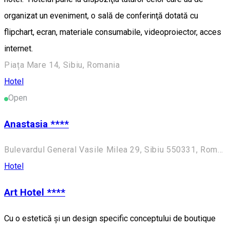
organizat un eveniment, o sală de conferinţă dotată cu
flipchart, ecran, materiale consumabile, videoproiector, acces
internet.
Piața Mare 14, Sibiu, Romania
Hotel
Open
Anastasia ****
Bulevardul General Vasile Milea 29, Sibiu 550331, România
Hotel
Art Hotel ****
Cu o estetică și un design specific conceptului de boutique