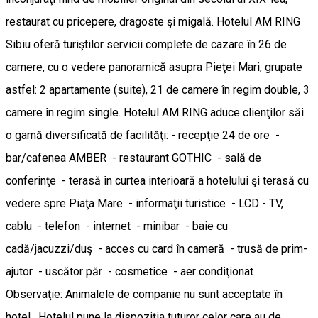
restaurat cu pricepere, dragoste şi migală. Hotelul AM RING
Sibiu oferă turiştilor servicii complete de cazare în 26 de
camere, cu o vedere panoramică asupra Pieţei Mari, grupate
astfel: 2 apartamente (suite), 21 de camere în regim double, 3
camere în regim single. Hotelul AM RING aduce clienţilor săi
o gamă diversificată de facilităţi: - recepţie 24 de ore -
bar/cafenea AMBER - restaurant GOTHIC - sală de
conferinţe - terasă în curtea interioară a hotelului şi terasă cu
vedere spre Piaţa Mare - informaţii turistice - LCD - TV,
cablu - telefon - internet - minibar - baie cu
cadă/jacuzzi/duş - acces cu card în cameră - trusă de prim-
ajutor - uscător păr - cosmetice - aer condiţionat
Observaţie: Animalele de companie nu sunt acceptate în
hotel. Hotelul pune la dispoziţia tuturor celor care au de