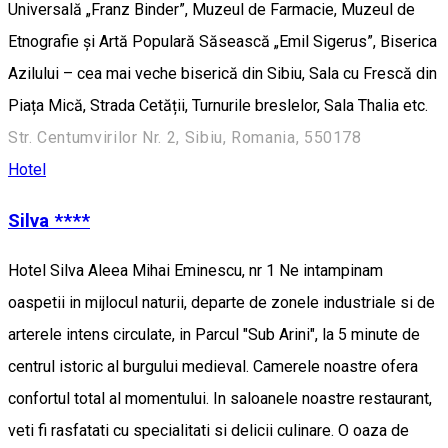
Universală „Franz Binder”, Muzeul de Farmacie, Muzeul de
Etnografie și Artă Populară Săsească „Emil Sigerus”, Biserica
Azilului – cea mai veche biserică din Sibiu, Sala cu Frescă din
Piața Mică, Strada Cetății, Turnurile breslelor, Sala Thalia etc.
Str. Centumvirilor Nr. 2, Sibiu, Romania, 550178
Hotel
Silva ****
Hotel Silva Aleea Mihai Eminescu, nr 1 Ne intampinam
oaspetii in mijlocul naturii, departe de zonele industriale si de
arterele intens circulate, in Parcul "Sub Arini", la 5 minute de
centrul istoric al burgului medieval. Camerele noastre ofera
confortul total al momentului. In saloanele noastre restaurant,
veti fi rasfatati cu specialitati si delicii culinare. O oaza de