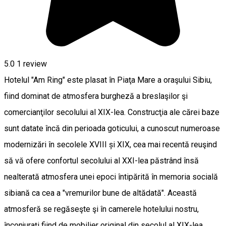
5.0
1 review
Hotelul "Am Ring" este plasat în Piaţa Mare a oraşului Sibiu,
fiind dominat de atmosfera burgheză a breslaşilor şi
comercianţilor secolului al XIX-lea. Construcţia ale cărei baze
sunt datate încă din perioada goticului, a cunoscut numeroase
modernizări în secolele XVIII și XIX, cea mai recentă reuşind
să vă ofere confortul secolului al XXI-lea păstrând însă
nealterată atmosfera unei epoci întipărită în memoria socială
sibiană ca cea a "vremurilor bune de altădată". Această
atmosferă se regăseşte şi în camerele hotelului nostru,
înconjuraţi fiind de mobilier original din secolul al XIX-lea,