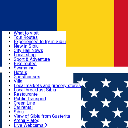
Sign In
Sign Up Free
Discover
What to visit
Tour Routes
Useful info
Experiences to try in Sibiu
Podcast
New in Sibiu
Culture
City Hall News
Activities & Adventure
Museums
Local shop
Churches
Sibiu artisans
Sport & Adventure
Parks, Zoo
Sibiul Verde
Bike routes
Accommodation
County of Sibiu
Public services
Swimming
Română
Education
Riding
Hotels
How do I get to Sibiu
Indoor activities
Guesthouses
Food, Drinks & Nightlife
Tourist Info
Loc de joacă indoor
Villa
Tour Guides
Loc de joacă outdoor
Hostels
Local markets and grocery stores
Guided tours
Ski
Motel
Local breakfast Sibiu
Transport & Parking
Publicații locale
Ice skating
Camping
Restaurante
Beauty salons
Yoga
Renting rooms
Pizza
Public Transport
Rooms for rent
Fast Food
Green Line
Live Webcams
Accommodation outside Sibiu
Coffee
Car rental
Sweets
Rent a bike
Sibiu
Pub, Bar
Scooter rentals
View of Sibiu from Gusterita
Night clubs
Taxi
Arena Platoș
Bakeries
Ride Sharing
Live Webcams
Home
Hotel