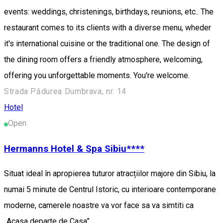
events: weddings, christenings, birthdays, reunions, etc.. The
restaurant comes to its clients with a diverse menu, wheder
it's international cuisine or the traditional one. The design of
the dining room offers a friendly atmosphere, welcoming,
offering you unforgettable moments. You're welcome.
Strada Pădurea Dumbrava, nr. 14
Hotel
Open
Hermanns Hotel & Spa Sibiu****
Situat ideal în apropierea tuturor atracțiilor majore din Sibiu, la
numai 5 minute de Centrul Istoric, cu interioare contemporane
moderne, camerele noastre va vor face sa va simtiti ca
„Acasa departe de Casa”.