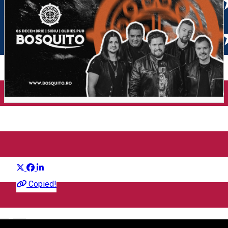
BOSQUITO - Oldies Pub
Distribuie
Concert
Copied!
English
Oldies Pub - Live Music