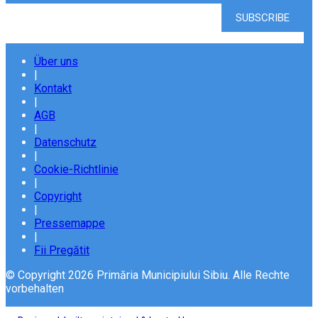
Über uns
|
Kontakt
|
AGB
|
Datenschutz
|
Cookie-Richtlinie
|
Copyright
|
Pressemappe
|
Fii Pregătit
© Copyright 2026 Primăria Municipiului Sibiu. Alle Rechte
vorbehalten