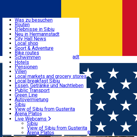
Entdecke
Was zu besuchen
Routen
Nützliche informationen
Erlebnisse in Sibiu
Podcast
Neu in Hermannstadt
Kultur
City Hall News
Aktivitäten & Abenteuer
Museen
Local shop
Kirchen
Sibiu Handwerker
Sport & Adventure
Parks, Zoo
Sibiul Verde
Bike routes
Unterkunft
Im Umkreis von Hermannstadt
Public services
Schwimmen
Română
Bildung
Reiten
Hotels
Wie komme ich nach Sibiu?
Fitnessstudio
Pensionen
Essen, Getränke & Nachtleben
Touristeninfo
Loc de joacă indoor
Villen
Reiseführer
Loc de joacă outdoor
Hostels
Local markets and grocery stores
Guided tours
Ski
Motels
Local breakfast Sibiu
Transport & Parken
Local publication
Eislaufen
Camping
Essen, Getränke und Nachtleben
Schönheitssalon
Yoga
Zimmer zu vermieten
Pizza
Public Transport
Wohnungen
Fast Food
Green Line
Live Webcams
Unterkunft außerhalb von Sibiu
Kaffeestube
Autovermietung
Konditorei
Fahrad verleih
Sibiu
Pub, Bar
Scooter rentals
View of Sibiu from Gusterita
Nachtclubs
Taxi
Arena Platoș
Bäckerei
Ride Sharing
Live Webcams
Home
Concert
Muzica in Catedrala Evanghelica cu
Park-Tickets
Sibiu
Parkplätze
View of Sibiu from Gusterita
Corul Bach
Ladestationen für Elektrofahrzeuge
Arena Platoș