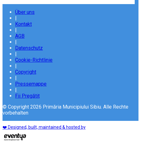
Über uns
|
Kontakt
|
AGB
|
Datenschutz
|
Cookie-Richtlinie
|
Copyright
|
Pressemappe
|
Fii Pregătit
© Copyright 2026 Primăria Municipiului Sibiu. Alle Rechte
vorbehalten
❤️ Designed, built, maintained & hosted by