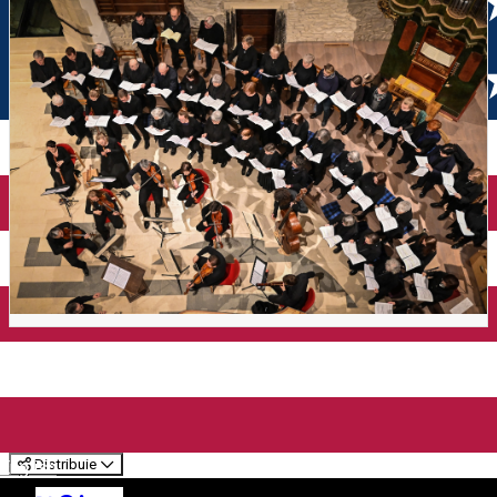
Muzica in Catedrala
Evanghelica cu Corul Bach
Distribuie
English