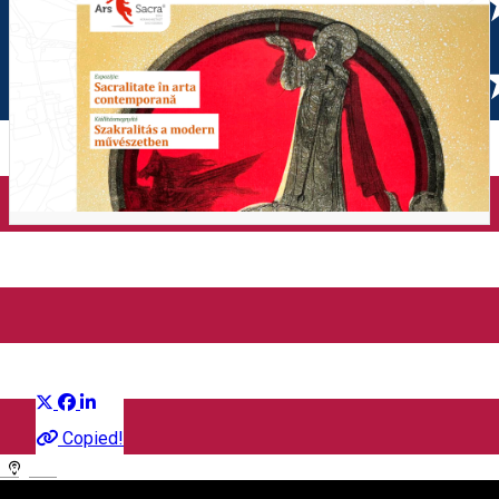
Sacralitate în arta
contemporană
Distribuie
Ausstellung
Copied!
English