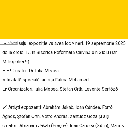
privitorului poarta spre o altă realitate.
🎨 Expoziția, organizată în cadrul festivalului Ars SACRA
prezintă arta ca o călătorie interioară și un dialog spiritual.
Deutsch
📅 Vernisajul expoziție va avea loc vineri, 19 septembrie 2025
de la orele 17, în Biserica Reformată Calvină din Sibiu (str.
Mitropoliei 9).
👩‍🎨 Curator: Dr. Iulia Mesea
⭐ Invitată specială: actrița Fatma Mohamed
🤝 Organizatori: Iulia Mesea, Ștefan Orth, Levente Serfőző
🖌️ Artiști expozanți: Ábrahám Jakab, Ioan Cândea, Forró
Ágnes, Ștefan Orth, Vetró András, Xántusz Géza și alți
creatori. Ábrahám Jakab (Brașov), Ioan Cândea (Sibiu), Marius