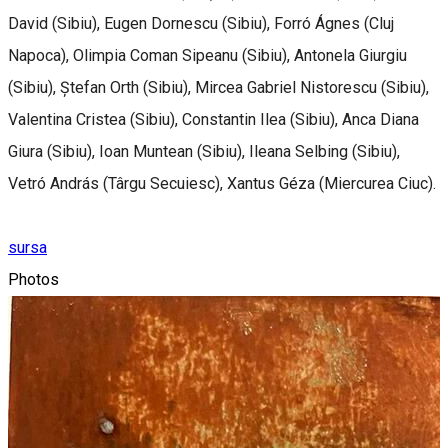
David (Sibiu), Eugen Dornescu (Sibiu), Forró Ágnes (Cluj
Napoca), Olimpia Coman Sipeanu (Sibiu), Antonela Giurgiu
(Sibiu), Ștefan Orth (Sibiu), Mircea Gabriel Nistorescu (Sibiu),
Valentina Cristea (Sibiu), Constantin Ilea (Sibiu), Anca Diana
Giura (Sibiu), Ioan Muntean (Sibiu), Ileana Selbing (Sibiu),
Vetró András (Târgu Secuiesc), Xantus Géza (Miercurea Ciuc).
sursa
Photos