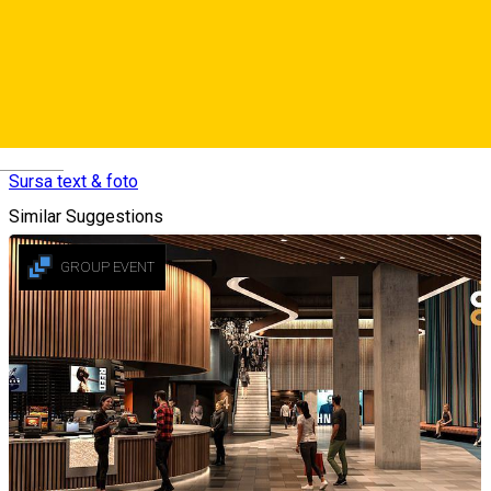
Joseph Haydn – Ultimele şapte cuvinte ale Mântuitorului pe
Cruce
---
Eveniment realizat cu sprijinul Consiliului Județean Sibiu
Deutsch
Sursa text & foto
Similar Suggestions
GROUP EVENT