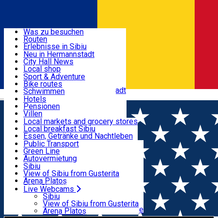
Entdecke
Was zu besuchen
Routen
Nützliche informationen
Erlebnisse in Sibiu
Podcast
Neu in Hermannstadt
Kultur
City Hall News
Aktivitäten & Abenteuer
Museen
Local shop
Kirchen
Sibiu Handwerker
Sport & Adventure
Parks, Zoo
Sibiul Verde
Bike routes
Unterkunft
Im Umkreis von Hermannstadt
Public services
Schwimmen
Română
Bildung
Reiten
Hotels
Wie komme ich nach Sibiu?
Fitnessstudio
Pensionen
Essen, Getränke & Nachtleben
Touristeninfo
Loc de joacă indoor
Villen
Reiseführer
Loc de joacă outdoor
Hostels
Local markets and grocery stores
Guided tours
Ski
Motels
Local breakfast Sibiu
Transport & Parken
Local publication
Eislaufen
Camping
Essen, Getränke und Nachtleben
Schönheitssalon
Yoga
Zimmer zu vermieten
Pizza
Public Transport
Wohnungen
Fast Food
Green Line
Live Webcams
Unterkunft außerhalb von Sibiu
Kaffeestube
Autovermietung
Konditorei
Fahrad verleih
Sibiu
Pub, Bar
Scooter rentals
View of Sibiu from Gusterita
Nachtclubs
Taxi
Arena Platoș
Bäckerei
Ride Sharing
Live Webcams
Home
/de/events?filter_types=
CONCERT SIMFONIC
Park-Tickets
Sibiu
Parkplätze
View of Sibiu from Gusterita
PASCAL
Ladestationen für Elektrofahrzeuge
Arena Platoș