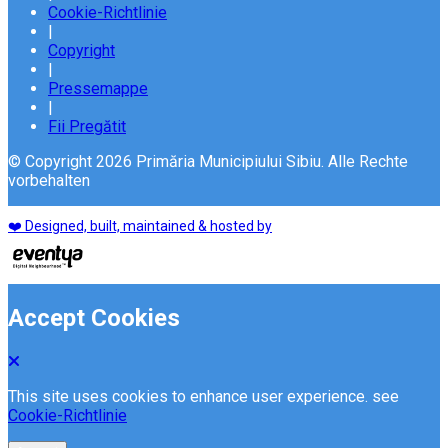
Cookie-Richtlinie
|
Copyright
|
Pressemappe
|
Fii Pregătit
© Copyright 2026 Primăria Municipiului Sibiu. Alle Rechte
vorbehalten
❤️ Designed, built, maintained & hosted by
Accept Cookies
This site uses cookies to enhance user experience. see
Cookie-Richtlinie