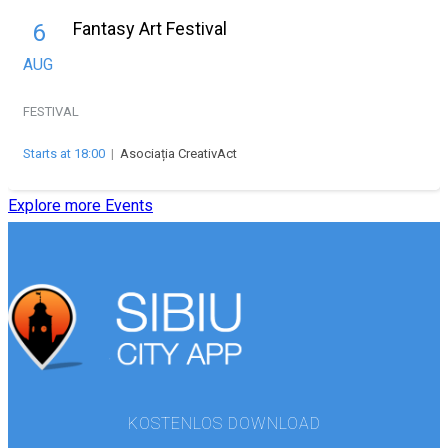
Fantasy Art Festival
6
AUG
FESTIVAL
Starts at 18:00
|
Asociația CreativAct
Explore more Events
KOSTENLOS DOWNLOAD