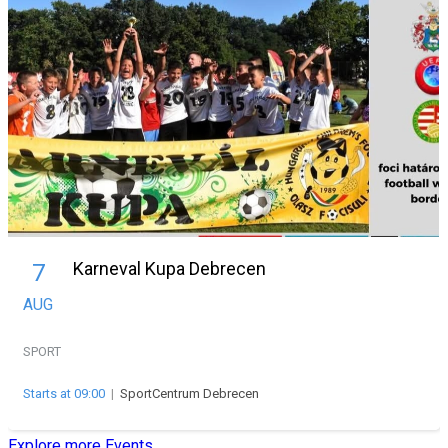
Karneval Kupa Debrecen
7
AUG
SPORT
Starts at 09:00
|
SportCentrum Debrecen
Explore more Events