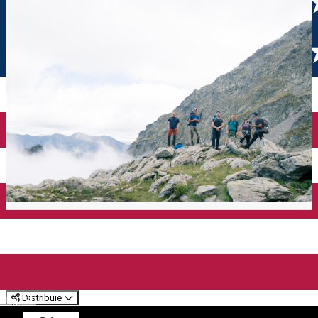
TURA III: Creasta Făgărașului
de la vest la est
Distribuie
English