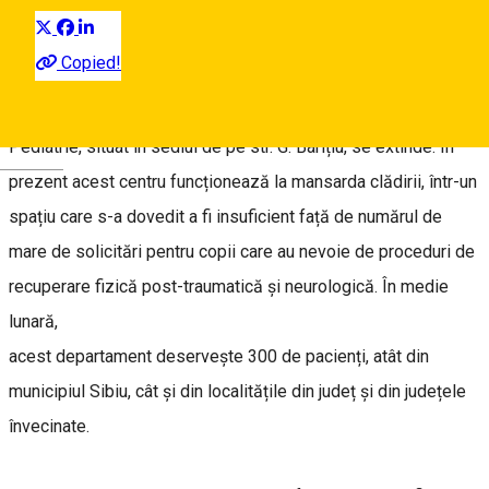
Press release
16 September, 13:27
Copied!
Centrul de recuperare medicală din Spitalul Clinic de
Pediatrie, situat în sediul de pe str. G. Barițiu, se extinde. În
Deutsch
prezent acest centru funcționează la mansarda clădirii, într-un
spațiu care s-a dovedit a fi insuficient față de numărul de
mare de solicitări pentru copii care au nevoie de proceduri de
recuperare fizică post-traumatică și neurologică. În medie
lunară,
acest departament deservește 300 de pacienți, atât din
municipiul Sibiu, cât și din localitățile din județ și din județele
învecinate.